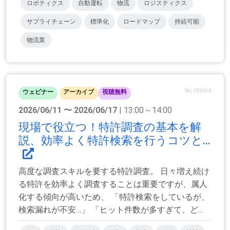
ロボティクス
自動運転
物流
ロジスティクス
サプライチェーン
標準化
ロードマップ
持続可能
物流業
No.155434
ウェビナー
アーカイブ
視聴無料
2026/06/11 〜 2026/06/17
| 13:00～14:00
現場で役立つ！特許調査の基本を解
説、効率よく特許検索を行うコツと...
高度な調査スキルを要する特許調査。 ⽇々増え続け
る特許を効率よく調査することは重要ですが、属⼈
化する傾向が⾼いため、 「特許検索をしているが、
検索漏れが不安…」 「ヒット件数が多すぎて、ど...