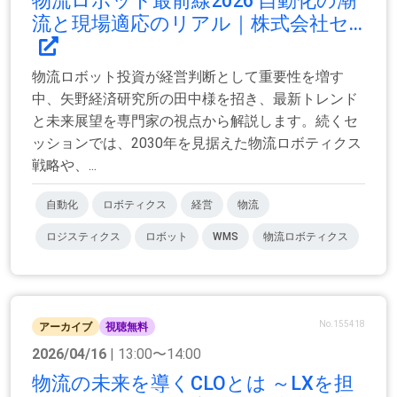
物流ロボット最前線2026 自動化の潮
流と現場適応のリアル｜株式会社セ...
物流ロボット投資が経営判断として重要性を増す
中、矢野経済研究所の田中様を招き、最新トレンド
と未来展望を専門家の視点から解説します。続くセ
ッションでは、2030年を見据えた物流ロボティクス
戦略や、...
自動化
ロボティクス
経営
物流
ロジスティクス
ロボット
WMS
物流ロボティクス
No.155418
アーカイブ
視聴無料
2026/04/16
| 13:00〜14:00
物流の未来を導くCLOとは ～LXを担