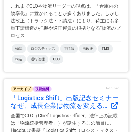
これまでCLOや物流リーダーの視点は、「倉庫内の
効率化」に置かれることが多くありました。しかし
法改正（トラック法・下請法）により、荷主にも多
重下請構造の把握や適正運賃の根拠となる“物流のプ
ロセス...
物流
ロジスティクス
下請法
法改正
TMS
構造
運行管理
CLO
No.155415
アーカイブ
視聴無料
「Logistics Shift」出版記念セミナー
なぜ、成長企業は物流を変える...
全国でCLO（Chief Logistics Officer。法律上の記載
は「物流統括管理者」）が誕生するこの節目に、
Hacobuは書籍『Logistics Shift（ロジスティクス・