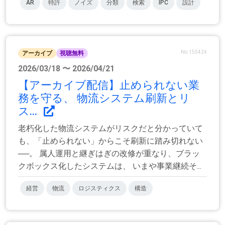
AR
特許
ノイズ
分類
検索
IPC
設計
No.155424
アーカイブ
視聴無料
2026/03/18 〜 2026/04/21
【アーカイブ配信】止められない業
務を守る、 物流システム刷新とリ
ス...
老朽化した物流システムがリスクだと分かっていて
も、「止められない」からこそ刷新に踏み切れない
──。 属人運用と継ぎはぎの改修が重なり、ブラッ
クボックス化したシステムは、 いまや事業継続そ...
経営
物流
ロジスティクス
構造