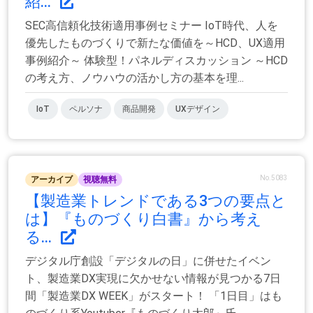
紹...
SEC高信頼化技術適用事例セミナー IoT時代、人を
優先したものづくりで新たな価値を～HCD、UX適用
事例紹介～ 体験型！パネルディスカッション ～HCD
の考え方、ノウハウの活かし方の基本を理...
IoT
ペルソナ
商品開発
UXデザイン
No.5083
アーカイブ
視聴無料
【製造業トレンドである3つの要点と
は】『ものづくり白書』から考え
る...
デジタル庁創設「デジタルの日」に併せたイベン
ト、製造業DX実現に欠かせない情報が見つかる7日
間「製造業DX WEEK」がスタート！ 「1日目」はも