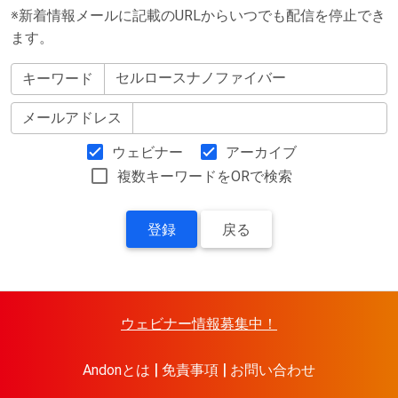
※新着情報メールに記載のURLからいつでも配信を停止でき
ます。
キーワード
メールアドレス
ウェビナー
アーカイブ
複数キーワードをORで検索
登録
戻る
ウェビナー情報募集中！
Andonとは
免責事項
お問い合わせ