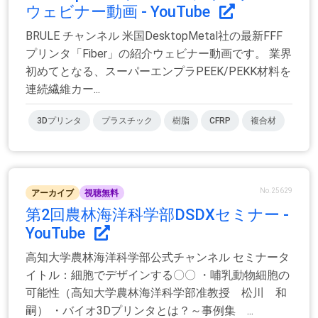
ウェビナー動画 - YouTube
BRULE チャンネル 米国DesktopMetal社の最新FFF
プリンタ「Fiber」の紹介ウェビナー動画です。 業界
初めてとなる、スーパーエンプラPEEK/PEKK材料を
連続繊維カー...
3Dプリンタ
プラスチック
樹脂
CFRP
複合材
No.25629
アーカイブ
視聴無料
第2回農林海洋科学部DSDXセミナー -
YouTube
高知大学農林海洋科学部公式チャンネル セミナータ
イトル：細胞でデザインする〇〇 ・哺乳動物細胞の
可能性（高知大学農林海洋科学部准教授 松川 和
嗣） ・バイオ3Dプリンタとは？～事例集 ...