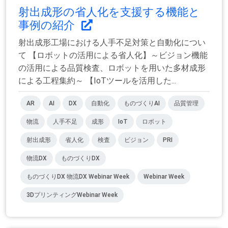
射出成形の省人化を支援する機能と
事例の紹介
射出成形工場における人手不足対策と自動化につい
て 【ロボットの活用による省人化】～ビジョン機能
の活用による品質検査、ロボットを用いた多材成形
による工程集約～ 【IoTツールを活用した...
AR
AI
DX
自動化
ものづくりAI
品質管理
物流
人手不足
成形
IoT
ロボット
射出成形
省人化
検査
ビジョン
PRI
物流DX
ものづくりDX
ものづくりDX 物流DX Webinar Week
Webinar Week
3DプリンティングWebinar Week