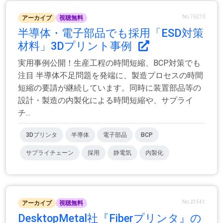
No.76270
アーカイブ
視聴無料
半導体・電子部品でも採用「ESD対策
材料」3Dプリント事例
実用事例公開！生産工程の時間短縮、BCP対策でも
注目 半導体不足問題を発端に、製造プロセスの時間
短縮の要請が継続しています。同時に装置部品等の
設計・製造の内製化による時間短縮や、サプライ
チ...
3Dプリンタ
半導体
電子部品
BCP
サプライチェーン
採用
静電気
内製化
No.23541
アーカイブ
視聴無料
DesktopMetal社『Fiberプリンタ』の