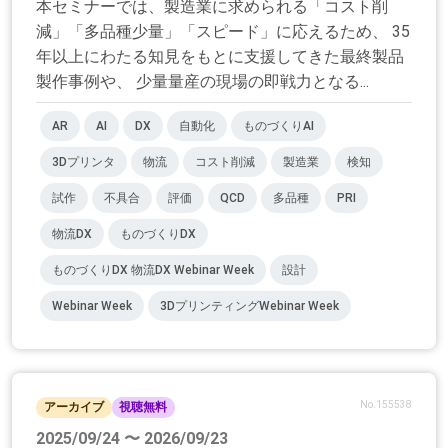
本セミナーでは、製造業に求められる「コスト削
減」「多品種少量」「スピード」に応えるため、 35
年以上にわたる知見をもとに支援してきた最終製品
製作事例や、 少量量産の現場の即戦力となる...
AR
AI
DX
自動化
ものづくりAI
3Dプリンタ
物流
コスト削減
製造業
検知
試作
不具合
評価
QCD
多品種
PRI
物流DX
ものづくりDX
ものづくりDX 物流DX Webinar Week
設計
Webinar Week
3DプリンティングWebinar Week
No.155538
アーカイブ
視聴無料
2025/09/24 〜 2026/09/23