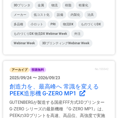
3Dプリンタ
金属
物流
樹脂
軽量化
メーカー
低コスト化
設備
内製化
治具
多品種
小ロット
PRI
物流DX
ものづくりDX
ものづくりDX 物流DX Webinar Week
外注
Webinar Week
3DプリンティングWebinar Week
No.155542
アーカイブ
視聴無料
2025/09/24 〜 2026/09/23
創造力を、最高峰へ 常識を変える
PEEK造形機 G-ZERO MP1
GUTENBERGが製造する国産FFF方式3Dプリンター
G-ZERO シリーズの最新機種 『G-ZERO MP1』は、
PEEKの3Dプリントを高速、高品位、高強度で実施