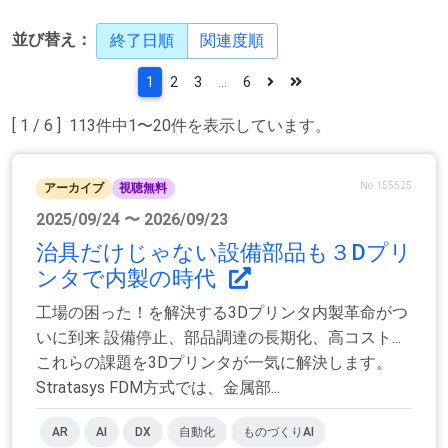
並び替え：
終了日順
関連度順
1
2
3
...
6
[ 1 / 6 ] 113件中1〜20件を表示しています。
No.155525
アーカイブ
視聴無料
2025/09/24 〜 2026/09/23
治具だけじゃない設備部品も３Dプリ
ンタで内製の時代
工場の困った！を解決する3Dプリンタ内製革命がつ
いに到来 設備停止、部品調達の長期化、高コスト...
これらの課題を3Dプリンタが一気に解決します。
Stratasys FDM方式では、金属部...
AR
AI
DX
自動化
ものづくりAI