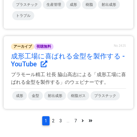
プラスチック
生産管理
成形
樹脂
射出成形
トラブル
No.2425
アーカイブ
視聴無料
成形工場に喜ばれる金型を製作する -
YouTube
プラモール精工 社長 脇山高志による「成形工場に喜
ばれる金型を製作する」のウェビナーです。
成形
金型
射出成形
樹脂ガス
プラスチック
1
2
3
...
7