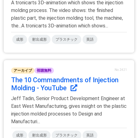
A tronicarts 3D-animation which shows the injection
molding process. The video shows: the finished
plastic part, the injection molding tool, the machine,
the...A tronicarts 3D-animation which shows...
成形
射出成形
プラスチック
英語
No.2421
アーカイブ
視聴無料
The 10 Commandments of Injection
Molding - YouTube
Jeff Tadin, Senior Product Development Engineer at
East West Manufacturing, gives insight on the plastic
injection molded processes to Design and
Manufacturi...
成形
射出成形
プラスチック
英語