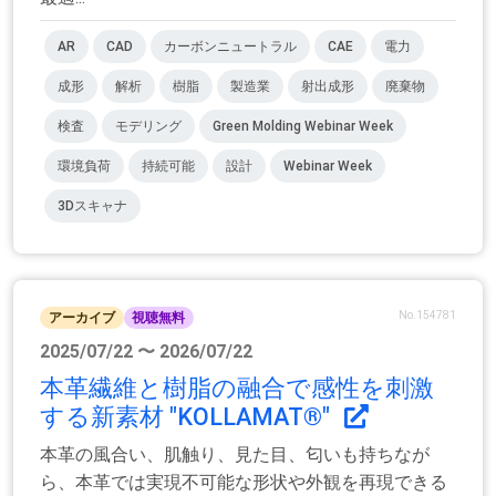
AR
CAD
カーボンニュートラル
CAE
電力
成形
解析
樹脂
製造業
射出成形
廃棄物
検査
モデリング
Green Molding Webinar Week
環境負荷
持続可能
設計
Webinar Week
3Dスキャナ
No.154781
アーカイブ
視聴無料
2025/07/22 〜 2026/07/22
本革繊維と樹脂の融合で感性を刺激
する新素材 "KOLLAMAT®"
本革の風合い、肌触り、見た目、匂いも持ちなが
ら、本革では実現不可能な形状や外観を再現できる