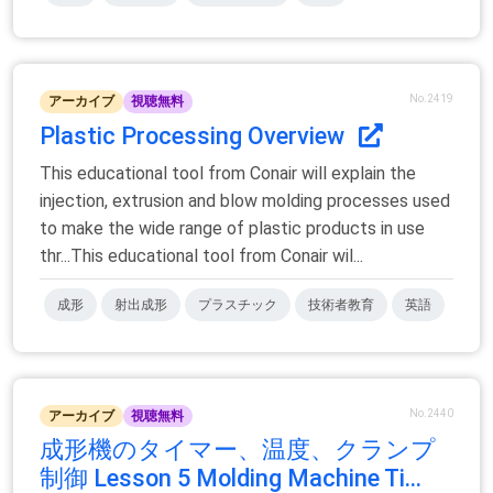
No.2419
アーカイブ
視聴無料
Plastic Processing Overview
This educational tool from Conair will explain the
injection, extrusion and blow molding processes used
to make the wide range of plastic products in use
thr...This educational tool from Conair wil...
成形
射出成形
プラスチック
技術者教育
英語
No.2440
アーカイブ
視聴無料
成形機のタイマー、温度、クランプ
制御 Lesson 5 Molding Machine Ti...