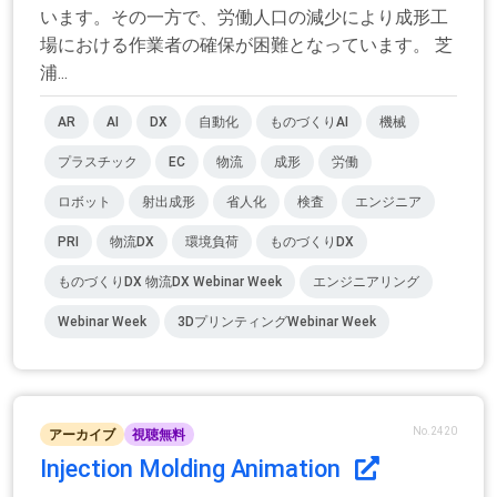
います。その一方で、労働人口の減少により成形工
場における作業者の確保が困難となっています。 芝
浦...
AR
AI
DX
自動化
ものづくりAI
機械
プラスチック
EC
物流
成形
労働
ロボット
射出成形
省人化
検査
エンジニア
PRI
物流DX
環境負荷
ものづくりDX
ものづくりDX 物流DX Webinar Week
エンジニアリング
Webinar Week
3DプリンティングWebinar Week
No.2420
アーカイブ
視聴無料
Injection Molding Animation