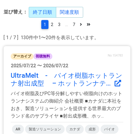
並び替え：
終了日順
関連度順
1
2
3
...
7
[ 1 / 7 ] 130件中1〜20件を表示しています。
No.154783
アーカイブ
視聴無料
2025/07/22 〜 2026/07/22
UltraMelt - バイオ樹脂ホットラン
ナ射出成型 – ホットランナテ...
バイオ樹脂及びPC等分解しやすい樹脂向けのホット
ランナシステムの御紹介 会社概要 ■カナダに本社を
おき、製造ソリューションを提供する世界最大のブ
ランド名のサプライヤ ■射出成形機、ホッ...
AR
製造ソリューション
カナダ
成形
バイオ