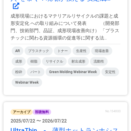
成形現場におけるマテリアルリサイクルの課題と成
形安定化 への取り組みについて発表 （開発部
門、技術部門、品証、成形現場改善向け） 「プラス
チックに関わる資源循環の促進等に関する法...
AR
プラスチック
トナー
生産性
現場改善
成形
樹脂
リサイクル
射出成形
流動性
粉砕
パート
Green Molding Webinar Week
安定性
Webinar Week
No.154800
アーカイブ
視聴無料
2025/07/22 〜 2026/07/22
UltraThin - 薄型ホットランナシス