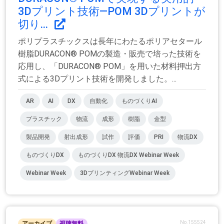
3Dプリント技術―POM 3Dプリントが
切り...
ポリプラスチックスは長年にわたるポリアセタール
樹脂DURACON® POMの製造・販売で培った技術を
応用し、「DURACON® POM」を用いた材料押出方
式による3Dプリント技術を開発しました。...
AR
AI
DX
自動化
ものづくりAI
プラスチック
物流
成形
樹脂
金型
製品開発
射出成形
試作
評価
PRI
物流DX
ものづくりDX
ものづくりDX 物流DX Webinar Week
Webinar Week
3DプリンティングWebinar Week
No.155524
アーカイブ
視聴無料