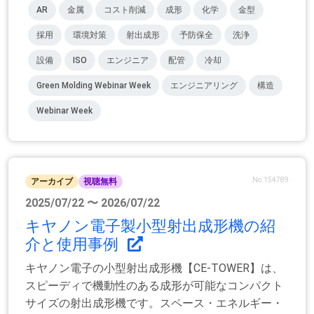
AR
金属
コスト削減
成形
化学
金型
採用
環境対策
射出成形
予防保全
洗浄
設備
ISO
エンジニア
配管
冷却
Green Molding Webinar Week
エンジニアリング
構造
Webinar Week
No.154789
アーカイブ
視聴無料
2025/07/22 〜 2026/07/22
キヤノン電子製小型射出成形機の紹
介と使用事例
キヤノン電子の小型射出成形機【CE-TOWER】は、
スピーディで機動性のある成形が可能なコンパクト
サイズの射出成形機です。スペース・エネルギー・