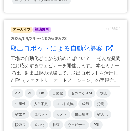
3DプリンティングWebinar Week
No.155521
アーカイブ
視聴無料
2025/09/24 〜 2026/09/23
取出ロボットによる自動化提案
工場の自動化どこから始めればいい？――そんな疑問
にお応えするウェビナーを開催します。 本セミナー
では、射出成形の現場にて、取出ロボットを活用し
たFA（ファクトリーオートメーション）の実現方...
AR
AI
DX
自動化
ものづくりAI
物流
生産性
人手不足
コスト削減
成形
労働
省エネ
ロボット
カメラ
射出成形
省人化
段取り
省力化
検査
ウェビナー
PRI