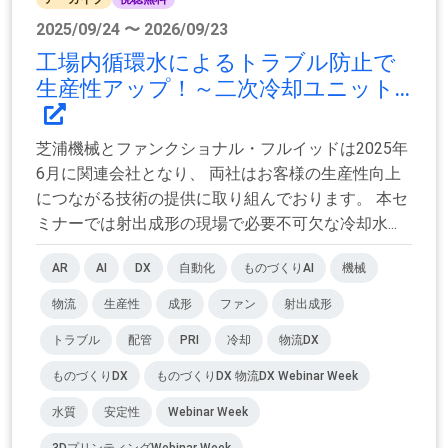
2025/09/24 〜 2026/09/23
工場内循環水によるトラブル防止で
生産性アップ！～二次冷却ユニット...
芝浦機械とファンクショナル・フルイッドは2025年
6月に関連会社となり、 両社はお客様の生産性向上
につながる技術の提供に取り組んでおります。 本セ
ミナーでは射出成形の現場で必要不可欠な冷却水...
AR
AI
DX
自動化
ものづくりAI
機械
物流
生産性
成形
ファン
射出成形
トラブル
配管
PRI
冷却
物流DX
ものづくりDX
ものづくりDX 物流DX Webinar Week
水質
安定性
Webinar Week