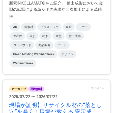
新素材KOLLAMAT®をご紹介。 射出成形において金
型の転写による革シボの表現や二次加工による革繊
維...
AR
新素材
プラスチック
繊維
トナー
生産性
成形
樹脂
金型
射出成形
コンパウンド
商品開発
パート
Green Molding Webinar Week
デザイン
Webinar Week
No.154784
アーカイブ
視聴無料
2025/07/22 〜 2026/07/22
現場が証明】リサイクル材の“落とし
穴”を暴く！現場が教える 安定成...