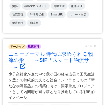
労務
組織マネジメント
危機管理
配車管理
物流管理
時間外労働
SmartHR
スマート物流
物流危機
物流業
No.140132
アーカイブ
視聴無料
ニューノーマル時代に求められる物
流の形 ～SIP「スマート物流サ
ー...
少子高齢化が進む中で我が国の経済成長と国民生活
を豊かで持続的に支える社会インフラとしての「新
たな物流基盤」の構築に向け、国家重点プロジェク
トとして内閣府が司令塔となり推進している戦略的
イノベーシ...