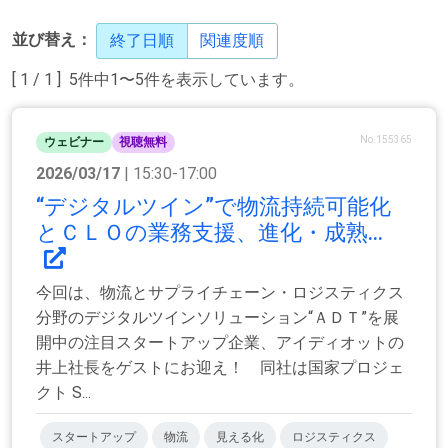
並び替え：
終了日順
関連度順
[ 1 / 1 ] 5件中1〜5件を表示しています。
No.155365
ウェビナー
視聴無料
2026/03/17
| 15:30-17:00
“デジタルツイン”で物流持続可能化
とＣＬＯの業務支援、進化・成熟...
今回は、物流とサプライチェーン・ロジスティクス
分野のデジタルツインソリューション“ＡＤＴ”を展
開中の注目スタートアップ企業、アイディオットの
井上社長をゲストにお迎え！ 同社は国家プロジェ
クト S...
スタートアップ
物流
見える化
ロジスティクス