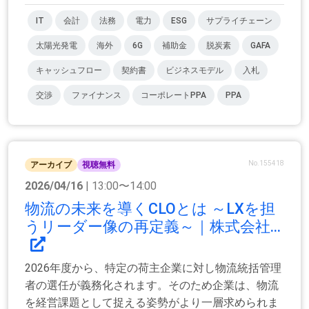
IT
会計
法務
電力
ESG
サプライチェーン
太陽光発電
海外
6G
補助金
脱炭素
GAFA
キャッシュフロー
契約書
ビジネスモデル
入札
交渉
ファイナンス
コーポレートPPA
PPA
No.155418
アーカイブ
視聴無料
2026/04/16
| 13:00〜14:00
物流の未来を導くCLOとは ～LXを担
うリーダー像の再定義～｜株式会社...
2026年度から、特定の荷主企業に対し物流統括管理
者の選任が義務化されます。そのため企業は、物流
を経営課題として捉える姿勢がより一層求められま