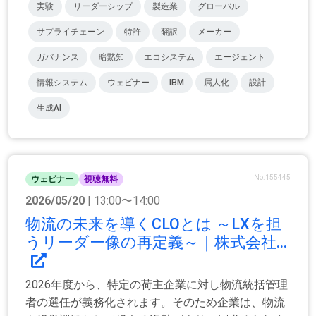
実験
リーダーシップ
製造業
グローバル
サプライチェーン
特許
翻訳
メーカー
ガバナンス
暗黙知
エコシステム
エージェント
情報システム
ウェビナー
IBM
属人化
設計
生成AI
No.155445
ウェビナー
視聴無料
2026/05/20
| 13:00〜14:00
物流の未来を導くCLOとは ～LXを担
うリーダー像の再定義～｜株式会社...
2026年度から、特定の荷主企業に対し物流統括管理
者の選任が義務化されます。そのため企業は、物流