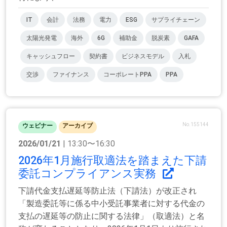
IT
会計
法務
電力
ESG
サプライチェーン
太陽光発電
海外
6G
補助金
脱炭素
GAFA
キャッシュフロー
契約書
ビジネスモデル
入札
交渉
ファイナンス
コーポレートPPA
PPA
No.155144
ウェビナー
アーカイブ
2026/01/21
| 13:30〜16:30
2026年1月施行取適法を踏まえた下請
委託コンプライアンス実務
下請代金支払遅延等防止法（下請法）が改正され
「製造委託等に係る中小受託事業者に対する代金の
支払の遅延等の防止に関する法律」（取適法）と名