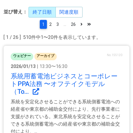
並び替え：
終了日順
関連度順
1
2
3
...
26
[ 1 / 26 ] 510件中1〜20件を表示しています。
No.155120
ウェビナー
アーカイブ
2026/01/13
| 13:30〜16:30
系統用蓄電池ビジネスとコーポレー
トPPA法務 〜オフテイクモデル
（To...
系統を安定化させることができる系統側蓄電池への
経産省や東京都の補助金交付により、先行事業者に
支援がされている。東北系統を安定化させることが
できる系統側蓄電池への経産省や東京都の補助金交
付により、...