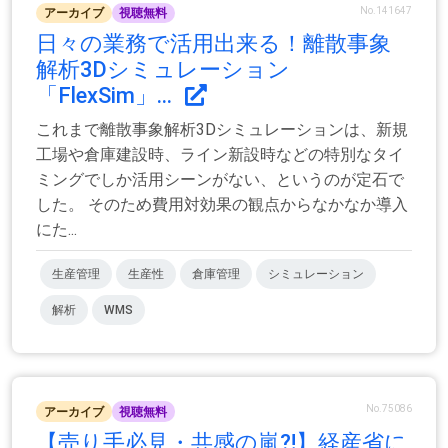
No.141647
アーカイブ
視聴無料
日々の業務で活用出来る！離散事象
解析3Dシミュレーション
「FlexSim」...
これまで離散事象解析3Dシミュレーションは、新規
工場や倉庫建設時、ライン新設時などの特別なタイ
ミングでしか活用シーンがない、というのが定石で
した。 そのため費用対効果の観点からなかなか導入
にた...
生産管理
生産性
倉庫管理
シミュレーション
解析
WMS
No.75086
アーカイブ
視聴無料
【売り手必見・共感の嵐⁈】経産省に