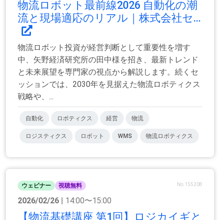
物流ロボット最前線2026 自動化の潮
流と現場適応のリアル｜株式会社セ...
物流ロボット投資が経営判断として重要性を増す
中、矢野経済研究所の田中様を招き、最新トレンド
と未来展望を専門家の視点から解説します。続くセ
ッションでは、2030年を見据えた物流ロボティクス
戦略や、...
自動化
ロボティクス
経営
物流
ロジスティクス
ロボット
WMS
物流ロボティクス
No.155208
ウェビナー
視聴無料
2026/02/26
| 14:00〜15:00
【物流基礎講座 第1回】ロジカイギと