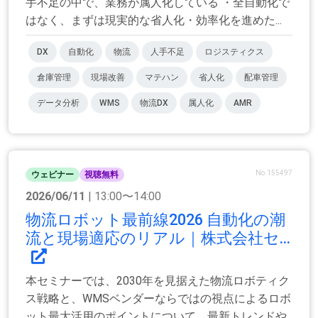
手不足の中で、業務が属人化している ・全自動化で
はなく、まずは現実的な省人化・効率化を進めた...
DX
自動化
物流
人手不足
ロジスティクス
倉庫管理
現場改善
マテハン
省人化
配車管理
データ分析
WMS
物流DX
属人化
AMR
No.155497
ウェビナー
視聴無料
2026/06/11
| 13:00〜14:00
物流ロボット最前線2026 自動化の潮
流と現場適応のリアル｜株式会社セ...
本セミナーでは、2030年を見据えた物流ロボティク
ス戦略と、WMSベンダーならではの視点によるロボ
ット最大活用のポイントについて、最新トレンドや