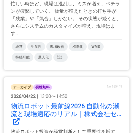
忙しい時ほど、現場は混乱し、ミスが増え、ベテラ
ンが疲弊していく。 物量が増えたときの打ち手が
「残業」や「気合」しかない。 その状態が続くと、
さらにシステムのカスタマイズが増え、現場はま
す...
経営
生産性
現場改善
標準化
WMS
持続可能
属人化
設計
No.155419
アーカイブ
視聴無料
2026/04/22
| 13:00〜14:50
物流ロボット最前線2026 自動化の潮
流と現場適応のリアル｜株式会社セ...
物流ロボット投資が経営判断として重要性を増す