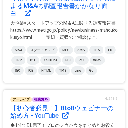
よるM&Aの調査報告書がかなり面
白...
大企業×スタートアップのM＆Aに関する調査報告書
https://www.meti.go.jp/policy/newbusiness/mahouko
kusyo.html＝＝＝売却・買収のご相談はこ...
M&A
スタートアップ
MES
SMS
TPS
EU
TPP
ICT
Youtube
EDI
POL
WMS
SiC
ICE
HTML
TMS
Line
Go
No.37143
アーカイブ
視聴無料
【初心者必見！】BtoBウェビナーの
始め方 - YouTube
◆1分でDL完了！プロのノウハウをまとめたお役立