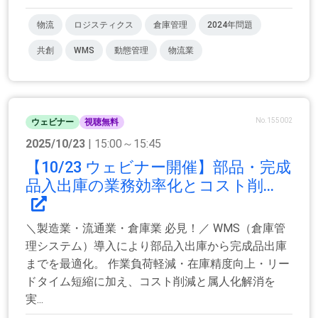
物流
ロジスティクス
倉庫管理
2024年問題
共創
WMS
動態管理
物流業
No.155002
ウェビナー
視聴無料
2025/10/23
| 15:00～15:45
【10/23 ウェビナー開催】部品・完成
品入出庫の業務効率化とコスト削...
＼製造業・流通業・倉庫業 必見！／ WMS（倉庫管
理システム）導入により部品入出庫から完成品出庫
までを最適化。 作業負荷軽減・在庫精度向上・リー
ドタイム短縮に加え、コスト削減と属人化解消を
実...