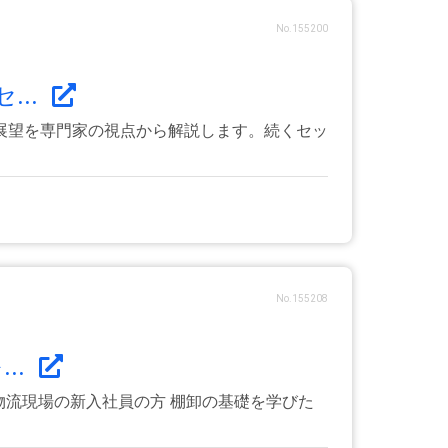
No.155200
...
展望を専門家の視点から解説します。続くセッ
No.155208
..
物流現場の新入社員の方 棚卸の基礎を学びた