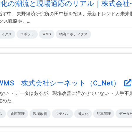
動化の潮流と現場適応のリアル｜株式会社セ
増す中、矢野経済研究所の田中様を招き、最新トレンドと未来
ス戦略や、...
ティクス
ロボット
WMS
物流ロボティクス
/WMS 株式会社シーネット（C_Net）
ない ・データはあるが、現場改善に活かせていない ・人手不
た...
ス
倉庫管理
現場改善
マテハン
省人化
配車管理
データ