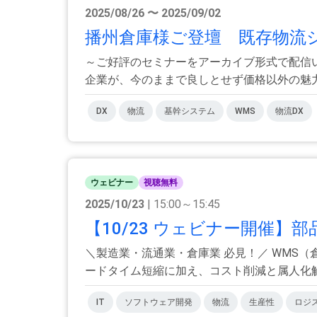
2025/08/26 〜 2025/09/02
播州倉庫様ご登壇 既存物流
～ご好評のセミナーをアーカイブ形式で配信い
企業が、今のままで良しとせず価格以外の魅力.
DX
物流
基幹システム
WMS
物流DX
ウェビナー
視聴無料
2025/10/23
| 15:00～15:45
【10/23 ウェビナー開催】
＼製造業・流通業・倉庫業 必見！／ WMS
ードタイム短縮に加え、コスト削減と属人化解消
IT
ソフトウェア開発
物流
生産性
ロジ