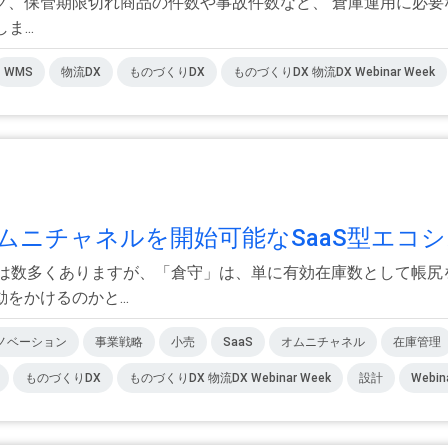
グ、保管期限切れ商品の件数や事故件数など、 倉庫運用に必要
...
WMS
物流DX
ものづくりDX
ものづくりDX 物流DX Webinar Week
ニチャネルを開始可能なSaaS型エコシス
ンは数多くありますが、「倉守」は、単に有効在庫数として帳尻
かけるのかと...
ノベーション
事業戦略
小売
SaaS
オムニチャネル
在庫管理
ものづくりDX
ものづくりDX 物流DX Webinar Week
設計
Webin