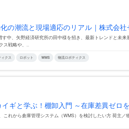
動化の潮流と現場適応のリアル｜株式会社セ
増す中、矢野経済研究所の田中様を招き、最新トレンドと未来
ス戦略や、...
ティクス
ロボット
WMS
物流ロボティクス
イギと学ぶ！棚卸入門 ～在庫差異ゼロを.
、これから倉庫管理システム（WMS）を検討したい方 荷主／