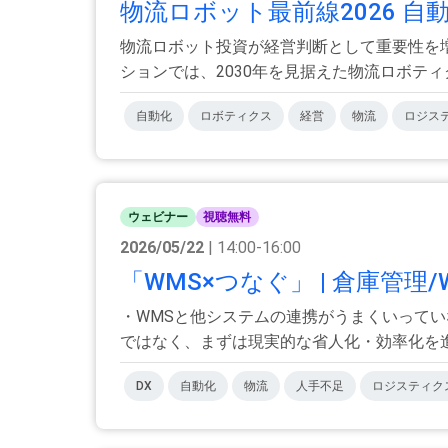
物流ロボット最前線2026 自
物流ロボット投資が経営判断として重要性を
ションでは、2030年を見据えた物流ロボティク
自動化
ロボティクス
経営
物流
ロジス
ウェビナー
視聴無料
2026/05/22
| 14:00-16:00
「WMS×つなぐ」 | 倉庫管理
・WMSと他システムの連携がうまくいってい
ではなく、まずは現実的な省人化・効率化を進め
DX
自動化
物流
人手不足
ロジスティク