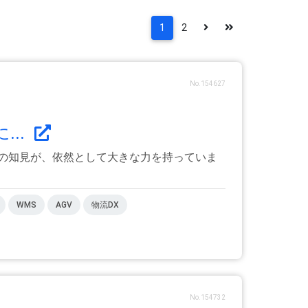
1
2
No.154627
...
の知見が、依然として大きな力を持っていま
WMS
AGV
物流DX
No.154732