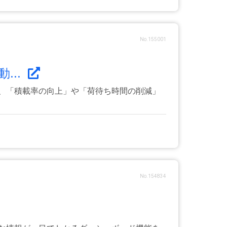
No.155001
...
で、「積載率の向上」や「荷待ち時間の削減」
No.154834