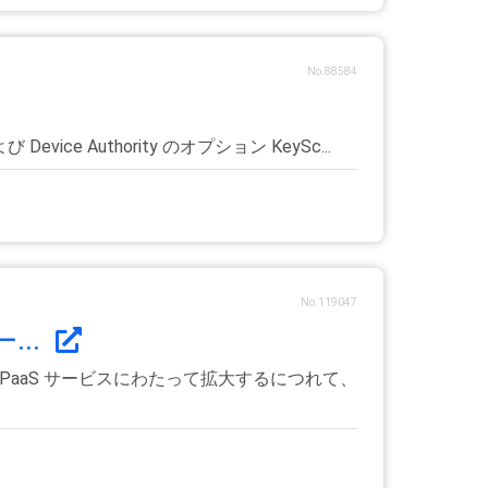
No.88584
ice Authority のオプション KeySc...
No.119047
..
PaaS サービスにわたって拡大するにつれて、