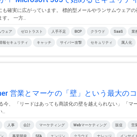
にも確実に広がっています。 標的型メールやランサムウェアの
 一方...
ムウェア
ゼロトラスト
人手不足
BCP
クラウド
SaaS
業
情報セキュリティ
キャッチ
サイバー攻撃
セキュリティ
属人化
ummer 営業とマーケの「壁」という最大のコ.
する今、 「リードはあっても商談化の壁を越えられない」 「
..
人事
会計
マーケティング
Webマーケティング
販促
営
ン
事業開発
SFA
エンジン
クラウド
ナレッジ
インサイ