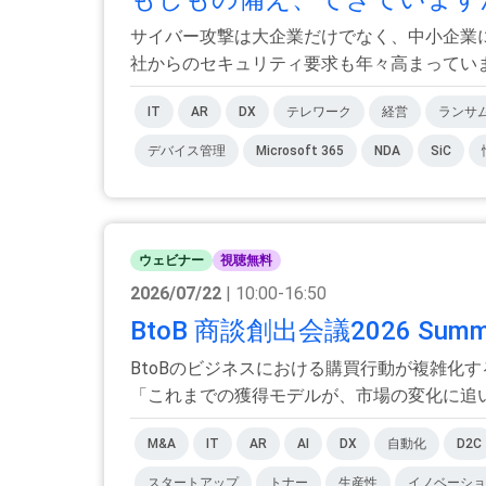
サイバー攻撃は大企業だけでなく、中小企業
社からのセキュリティ要求も年々高まっています。
IT
AR
DX
テレワーク
経営
ランサ
デバイス管理
Microsoft 365
NDA
SiC
ウェビナー
視聴無料
2026/07/22
| 10:00-16:50
BtoB 商談創出会議2026 S
BtoBのビジネスにおける購買行動が複雑化
「これまでの獲得モデルが、市場の変化に追い.
M&A
IT
AR
AI
DX
自動化
D2C
スタートアップ
トナー
生産性
イノベーショ