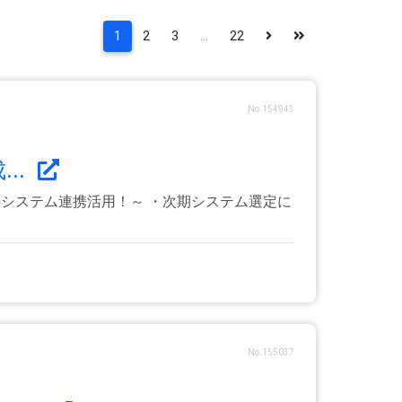
1
2
3
...
22
No.154943
..
のシステム連携活用！～ ・次期システム選定に
No.155037