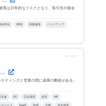
被害は日常的なリスクとなり、取引先や親会
務効率化
ROS
情報漏洩
バックアップ
No.155572
..
マーケティングと営業の間に成果の断絶がある」
業支援
EC
広告運用
経営
VR
ドセールス
SaaS
採用
労務
資金調達