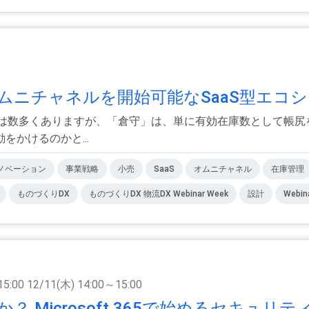
ニチャネルを開始可能なSaaS型エコシス
ンは数多くありますが、「倉守」は、単に有効在庫数として帳尻
かけるのかと...
ノベーション
事業戦略
小売
SaaS
オムニチャネル
在庫管理
ものづくりDX
ものづくりDX 物流DX Webinar Week
設計
Webin
15:00 12/11(木) 14:00～15:00
icrosoft 365で始めるセキュリティ.