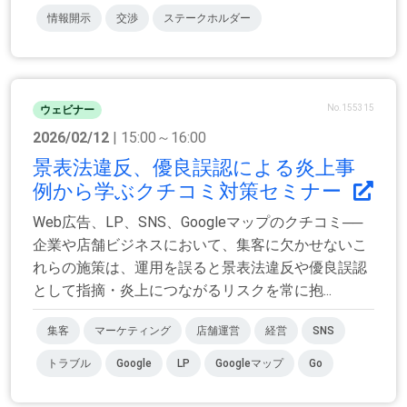
情報開示
交渉
ステークホルダー
No.155315
ウェビナー
2026/02/12
| 15:00～16:00
景表法違反、優良誤認による炎上事
例から学ぶクチコミ対策セミナー
Web広告、LP、SNS、Googleマップのクチコミ──
企業や店舗ビジネスにおいて、集客に欠かせないこ
れらの施策は、運用を誤ると景表法違反や優良誤認
として指摘・炎上につながるリスクを常に抱...
集客
マーケティング
店舗運営
経営
SNS
トラブル
Google
LP
Googleマップ
Go