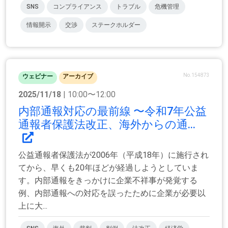
SNS
コンプライアンス
トラブル
危機管理
情報開示
交渉
ステークホルダー
No.154873
ウェビナー
アーカイブ
2025/11/18
| 10:00〜12:00
内部通報対応の最前線 〜令和7年公益
通報者保護法改正、海外からの通...
公益通報者保護法が2006年（平成18年）に施行され
てから、早くも20年ほどが経過しようとしていま
す。内部通報をきっかけに企業不祥事が発覚する
例、内部通報への対応を誤ったために企業が必要以
上に大...