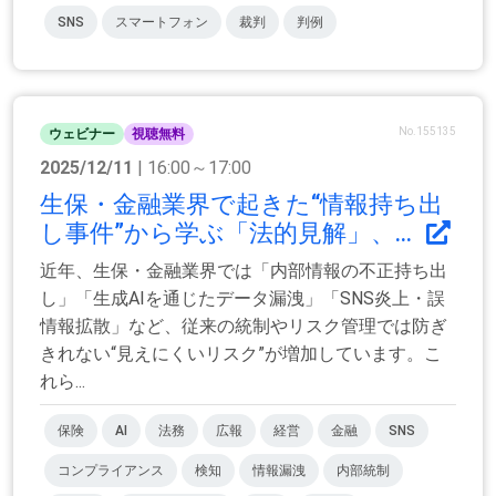
SNS
スマートフォン
裁判
判例
No.155135
ウェビナー
視聴無料
2025/12/11
| 16:00～17:00
生保・金融業界で起きた“情報持ち出
し事件”から学ぶ「法的見解」、...
近年、生保・金融業界では「内部情報の不正持ち出
し」「生成AIを通じたデータ漏洩」「SNS炎上・誤
情報拡散」など、従来の統制やリスク管理では防ぎ
きれない“見えにくいリスク”が増加しています。こ
れら...
保険
AI
法務
広報
経営
金融
SNS
コンプライアンス
検知
情報漏洩
内部統制