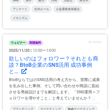
SNS
海外
裁判
判例
法改正
経済学
アンケート
社内ルール
公益通報者保護法
メカニズム
No.155050
ウェビナー
視聴無料
2025/11/20
| 13:00〜14:00
欲しいのはフォロワー？それとも商
談？BtoB企業のSNS活用 成功事例
と...
BtoBならではのSNS活用の考え方から、実際に成果
を生み出した事例、そして問い合わせや商談に直結
させる導線設計までを解説します。 「SNS運用＝フ
ォロワーを増やすこと」と考えていませんか？ ...
ブランディング
マーケティング
Webマーケティング