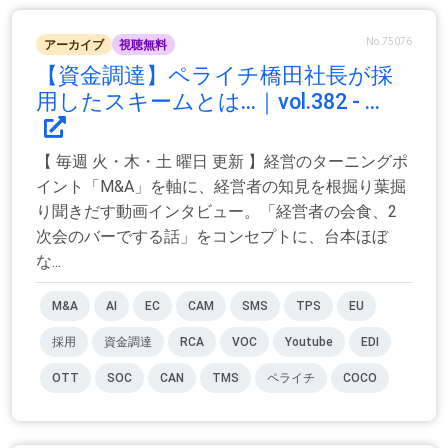
No.75076
アーカイブ
視聴無料
【資金調達】ペライチ橋田社長が採
用したスキームとは…｜vol.382 - ...
【 毎週 火・木・土 曜日 更新 】経営のターニングポ
イント「M&A」を軸に、経営者の知見を根掘り葉掘
り聞きだす動画インタビュー。「経営者の会食、2
次会のバーでする話」をコンセプトに、台本ほぼ
な...
M&A
AI
EC
CAM
SMS
TPS
EU
採用
資金調達
RCA
VOC
Youtube
EDI
OTT
SOC
CAN
TMS
ペライチ
COCO