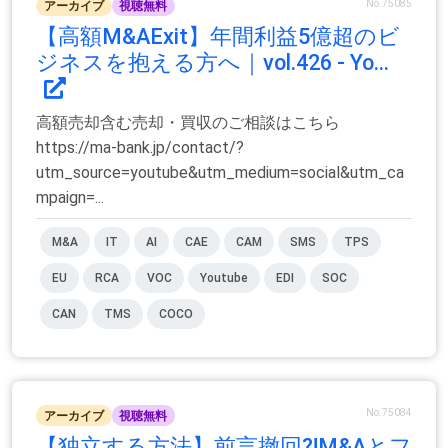
No.75085
アーカイブ
視聴無料
【高額M&AExit】年間利益5億超のビ
ジネスを抱える方へ｜vol.426 - Yo...
高額売却含む売却・買収のご相談はこちら
https://ma-bank.jp/contact/?
utm_source=youtube&utm_medium=social&utm_ca
mpaign=...
M&A
IT
AI
CAE
CAM
SMS
TPS
EU
RCA
VOC
Youtube
EDI
SOC
CAN
TMS
COCO
No.75084
アーカイブ
視聴無料
【独立する方法】前言撤回⁈M&Aとフ