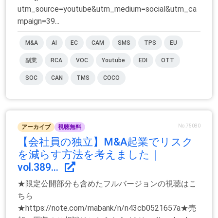
utm_source=youtube&utm_medium=social&utm_ca
mpaign=39...
M&A
AI
EC
CAM
SMS
TPS
EU
副業
RCA
VOC
Youtube
EDI
OTT
SOC
CAN
TMS
COCO
No.75080
アーカイブ
視聴無料
【会社員の独立】M&A起業でリスク
を減らす方法を考えました｜
vol.389...
★限定公開部分も含めたフルバージョンの視聴はこ
ちら
★https://note.com/mabank/n/n43cb0521657a★売