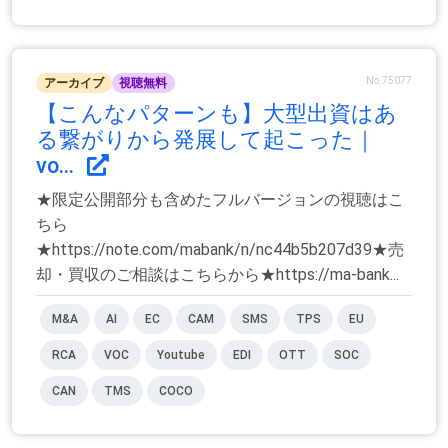
No.75077
アーカイブ
視聴無料
【こんなパターンも】大型出資はあ
る繋がりから発展して起こった｜
vo...
★限定公開部分も含めたフルバージョンの視聴はこ
ちら
★https://note.com/mabank/n/nc44b5b207d39★売
却・買収のご相談はこちらから★https://ma-bank...
M&A
AI
EC
CAM
SMS
TPS
EU
RCA
VOC
Youtube
EDI
OTT
SOC
CAN
TMS
COCO