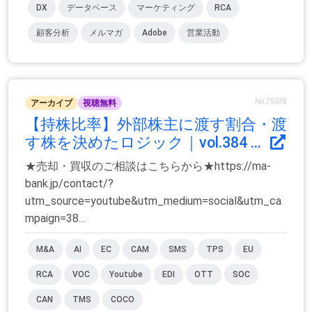
DX
データベース
マーケティング
RCA
顧客分析
メルマガ
Adobe
営業活動
No.75078
アーカイブ
視聴無料
【持株比率】外部株主に渡す割合・渡
す株を決めたロジック｜vol.384 ...
★売却・買収のご相談はこちらから★https://ma-
bank.jp/contact/?
utm_source=youtube&utm_medium=social&utm_ca
mpaign=38...
M&A
AI
EC
CAM
SMS
TPS
EU
RCA
VOC
Youtube
EDI
OTT
SOC
CAN
TMS
COCO