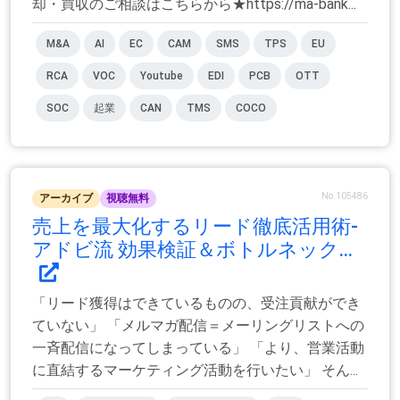
却・買収のご相談はこちらから★https://ma-bank...
M&A
AI
EC
CAM
SMS
TPS
EU
RCA
VOC
Youtube
EDI
PCB
OTT
SOC
起業
CAN
TMS
COCO
No.105486
アーカイブ
視聴無料
売上を最大化するリード徹底活用術-
アドビ流 効果検証＆ボトルネック...
「リード獲得はできているものの、受注貢献ができ
ていない」 「メルマガ配信＝メーリングリストへの
一斉配信になってしまっている」 「より、営業活動
に直結するマーケティング活動を行いたい」 そん...