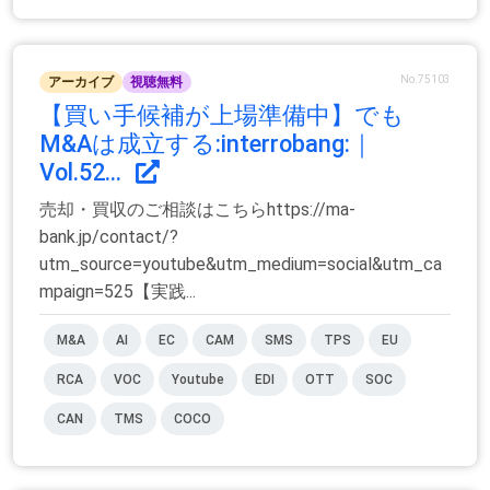
No.75103
アーカイブ
視聴無料
【買い手候補が上場準備中】でも
M&Aは成立する:interrobang:｜
Vol.52...
売却・買収のご相談はこちらhttps://ma-
bank.jp/contact/?
utm_source=youtube&utm_medium=social&utm_ca
mpaign=525【実践...
M&A
AI
EC
CAM
SMS
TPS
EU
RCA
VOC
Youtube
EDI
OTT
SOC
CAN
TMS
COCO