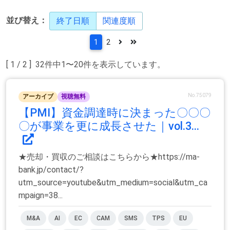
並び替え：
終了日順
関連度順
1
2
[ 1 / 2 ] 32件中1〜20件を表示しています。
No.75079
アーカイブ
視聴無料
【PMI】資金調達時に決まった〇〇〇
〇が事業を更に成長させた｜vol.3...
★売却・買収のご相談はこちらから★https://ma-
bank.jp/contact/?
utm_source=youtube&utm_medium=social&utm_ca
mpaign=38...
M&A
AI
EC
CAM
SMS
TPS
EU