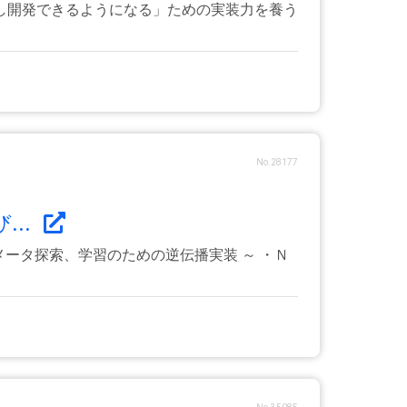
し開発できるようになる」ための実装力を養う
No.28177
..
ータ探索、学習のための逆伝播実装 ～ ・Ｎ