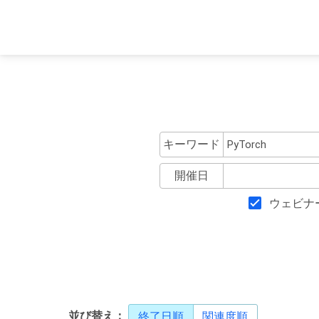
キーワード
開催日
ウェビナ
並び替え：
終了日順
関連度順