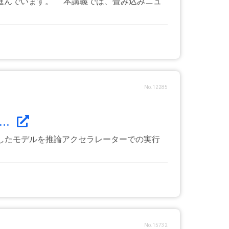
進んでいます。 本講義では、畳み込みニュ
No.12285
..
ークで構築したモデルを推論アクセラレーターでの実行
No.15732