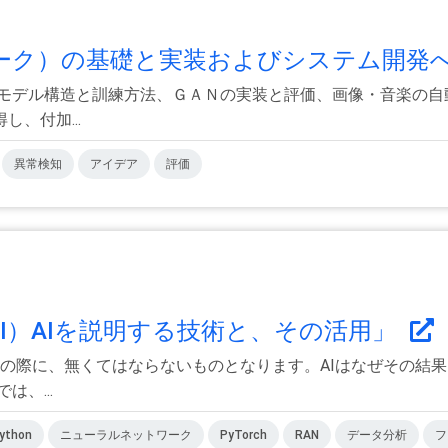
ク）の基礎と実装およびシステム開発へ.
モデル構造と訓練方法、ＧＡＮの実装と評価、画像・音楽の自動
、付加...
異常検知
アイデア
評価
ble AI）AIを説明する技術と、その活用」
適用の際に、無くてはならないものとなります。AIはなぜその結
、...
ython
ニューラルネットワーク
PyTorch
RAN
データ分析
フ