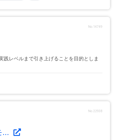
No.14749
実践レベルまで引き上げることを目的としま
No.22938
..