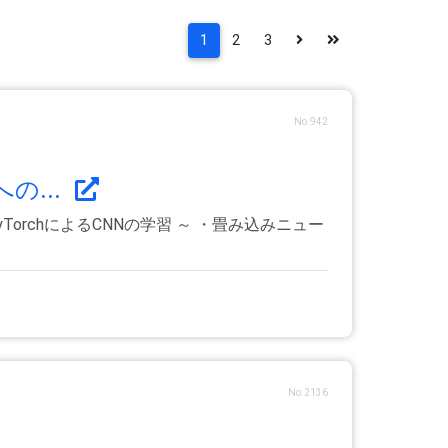
1
2
3
No.942
...
rchによるCNNの学習 ～ ・畳み込みニュー
No.2136