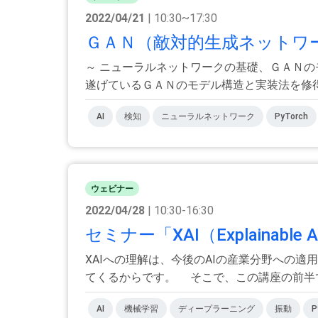
2022/04/21
| 10:30~17:30
ＧＡＮ（敵対的生成ネットワー
～ ニューラルネットワークの基礎、ＧＡＮの
遂げているＧＡＮのモデル構造と実装法を修得し
AI
検知
ニューラルネットワーク
PyTorch
ウェビナー
2022/04/28
| 10:30-16:30
セミナー「XAI（Explaina
XAIへの理解は、今後のAIの産業分野への
てくるからです。 そこで、この講座の前半では
AI
機械学習
ディープラーニング
振動
P