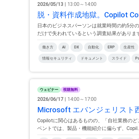
2026/05/13
| 13:00～14:00
脱・資料作成地獄。Copilot C
日本のビジネスパーソンは就業時間の約5分の
だけで失われているという調査結果があります。 
働き方
AI
DX
自動化
ERP
生産性
情報セキュリティ
ドキュメント
スライド
P
ウェビナー
視聴無料
2026/06/17
| 14:00～17:00
Microsoft エバンジェリ
Copilotに関心はあるものの、「自社業
ベントでは、製品・機能紹介に偏らず、Copil..