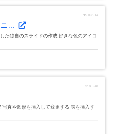
No.102914
...
した独自のスライドの作成 好きな色のアイコ
No.81938
 写真や図形を挿入して変更する 表を挿入す