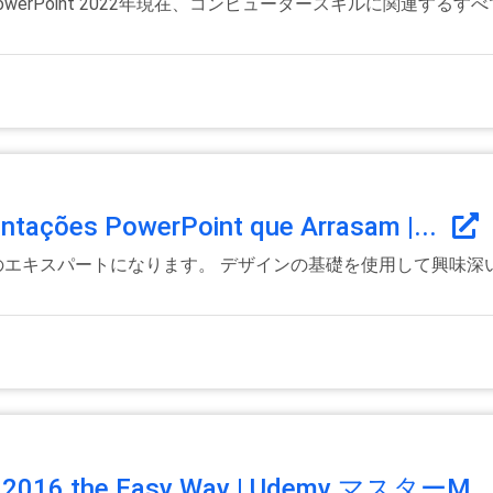
l PowerPoint 2022年現在、コンピュータースキルに関連
entações PowerPoint que Arrasam |...
int のエキスパートになります。 デザインの基礎を使用して興
nt 2016 the Easy Way | Udemy マスターM..