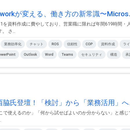
oworkが変える、働き方の新常識〜Micros.
1を資料作成に費やしており、営業職に限れば年間619時間・
さ...
業務効率化
チャット
ROS
信頼性
COP
資料作成
ライ
owerPoint
Outlook
Word
Teams
セキュリティ
構造
承
スト西脇氏登壇！「検討」から「業務活用」へ.
務のどこで使えるのか」「何から試せばよいのか分からない」と感
.