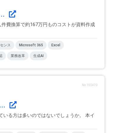
..
人件費換算で約167万円ものコストが資料作成
センス
Microsoft 365
Excel
認
業務改革
生成AI
No.155470
..
じている方は多いのではないでしょうか。 本イ