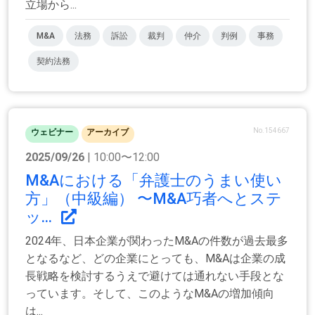
立場から...
M&A
法務
訴訟
裁判
仲介
判例
事務
契約法務
No.154667
ウェビナー
アーカイブ
2025/09/26
| 10:00〜12:00
M&Aにおける「弁護士のうまい使い
方」（中級編） 〜M&A巧者へとステ
ッ...
2024年、日本企業が関わったM&Aの件数が過去最多
となるなど、どの企業にとっても、M&Aは企業の成
長戦略を検討するうえで避けては通れない手段とな
っています。そして、このようなM&Aの増加傾向
は...