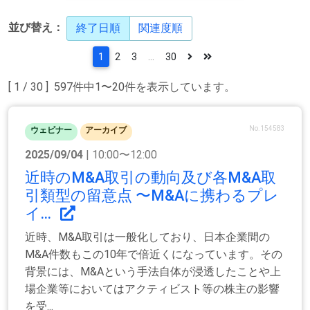
並び替え：
終了日順
関連度順
1
2
3
...
30
[ 1 / 30 ] 597件中1〜20件を表示しています。
No.154583
ウェビナー
アーカイブ
2025/09/04
| 10:00〜12:00
近時のM&A取引の動向及び各M&A取
引類型の留意点 〜M&Aに携わるプレ
イ...
近時、M&A取引は一般化しており、日本企業間の
M&A件数もこの10年で倍近くになっています。その
背景には、M&Aという手法自体が浸透したことや上
場企業等においてはアクティビスト等の株主の影響
を受...