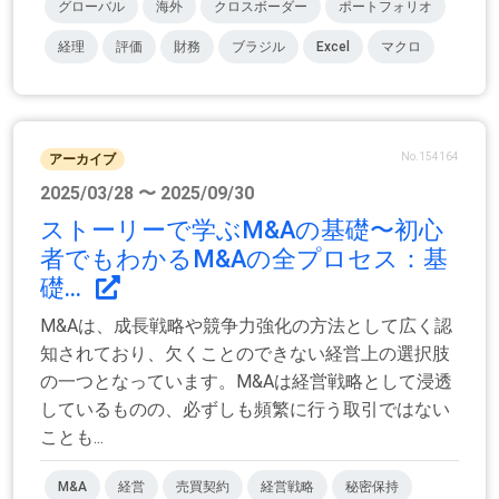
グローバル
海外
クロスボーダー
ポートフォリオ
経理
評価
財務
ブラジル
Excel
マクロ
No.154164
アーカイブ
2025/03/28 〜 2025/09/30
ストーリーで学ぶM&Aの基礎〜初心
者でもわかるM&Aの全プロセス：基
礎...
M&Aは、成長戦略や競争力強化の方法として広く認
知されており、欠くことのできない経営上の選択肢
の一つとなっています。M&Aは経営戦略として浸透
しているものの、必ずしも頻繁に行う取引ではない
ことも...
M&A
経営
売買契約
経営戦略
秘密保持