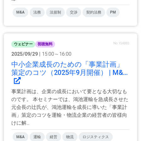
M&A
法務
法規制
交渉
契約法務
PM
No.154883
ウェビナー
視聴無料
2025/09/29
| 15:00～16:00
中小企業成長のための「事業計画」
策定のコツ（2025年9月開催） | M&...
事業計画は、企業の成長において要となる大切なも
のです。 本セミナーでは、鴻池運輸を急成長させた
元会長の辻氏が、鴻池運輸を成長に導いた「事業計
画」策定のコツを運輸・物流企業の経営者の皆様向
けに解...
M&A
運輸
経営
物流
ロジスティクス