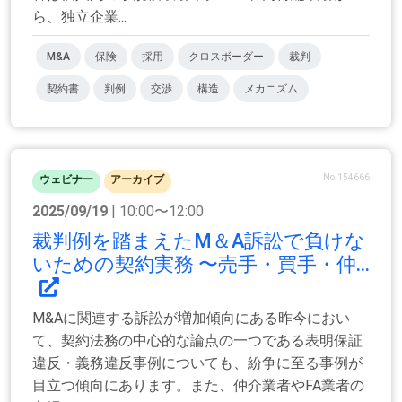
ら、独立企業...
M&A
保険
採用
クロスボーダー
裁判
契約書
判例
交渉
構造
メカニズム
No.154666
ウェビナー
アーカイブ
2025/09/19
| 10:00〜12:00
裁判例を踏まえたM＆A訴訟で負けな
いための契約実務 〜売手・買手・仲...
M&Aに関連する訴訟が増加傾向にある昨今におい
て、契約法務の中心的な論点の一つである表明保証
違反・義務違反事例についても、紛争に至る事例が
目立つ傾向にあります。また、仲介業者やFA業者の