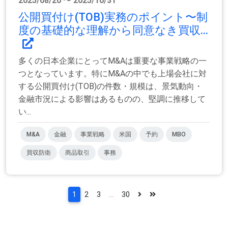
2025/08/20 〜 2025/10/31
公開買付け(TOB)実務のポイント〜制
度の基礎的な理解から同意なき買収...
多くの日本企業にとってM&Aは重要な事業戦略の一
つとなっています。特にM&Aの中でも上場会社に対
する公開買付け(TOB)の件数・規模は、景気動向・
金融市況による影響はあるものの、堅調に推移して
い...
M&A
金融
事業戦略
米国
予約
MBO
買収防衛
商品取引
事務
1
2
3
...
30