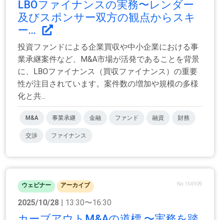
LBOファイナンスの実務〜レンダー
及びスポンサー双方の観点からスキ
ー...
投資ファンドによる企業買収や中小企業における事
業承継案件など、M&A市場が活発であることを背景
に、LBOファイナンス（買収ファイナンス）の重要
性が注目されています。案件数の増加や規模の多様
化と共...
M&A
事業承継
金融
ファンド
融資
財務
交渉
ファイナンス
No.154909
ウェビナー
アーカイブ
2025/10/28
| 13:30〜16:30
カーブアウトM&Aの道標 〜実務を踏