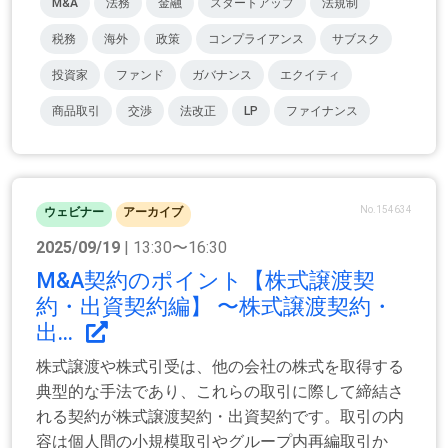
M&A
法務
金融
スタートアップ
法規制
税務
海外
政策
コンプライアンス
サブスク
投資家
ファンド
ガバナンス
エクイティ
商品取引
交渉
法改正
LP
ファイナンス
No.154634
ウェビナー
アーカイブ
2025/09/19
| 13:30〜16:30
M&A契約のポイント【株式譲渡契
約・出資契約編】 〜株式譲渡契約・
出...
株式譲渡や株式引受は、他の会社の株式を取得する
典型的な手法であり、これらの取引に際して締結さ
れる契約が株式譲渡契約・出資契約です。取引の内
容は個人間の小規模取引やグループ内再編取引か