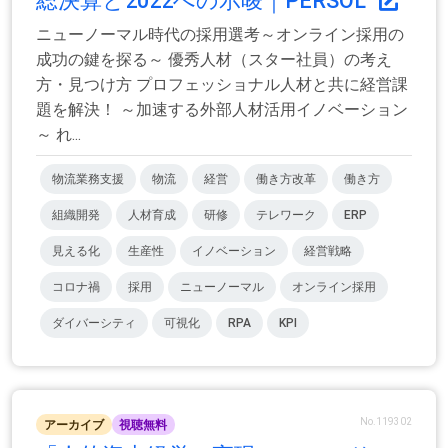
総決算と2022への示唆｜PERSOL
ニューノーマル時代の採用選考～オンライン採用の
成功の鍵を探る～ 優秀人材（スター社員）の考え
方・見つけ方 プロフェッショナル人材と共に経営課
題を解決！ ～加速する外部人材活用イノベーション
～ れ...
物流業務支援
物流
経営
働き方改革
働き方
組織開発
人材育成
研修
テレワーク
ERP
見える化
生産性
イノベーション
経営戦略
コロナ禍
採用
ニューノーマル
オンライン採用
ダイバーシティ
可視化
RPA
KPI
No.119302
アーカイブ
視聴無料