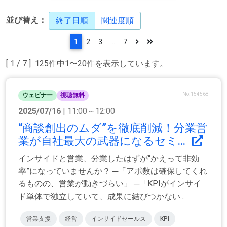
並び替え：
終了日順
関連度順
1
2
3
...
7
[ 1 / 7 ] 125件中1〜20件を表示しています。
No.154568
ウェビナー
視聴無料
2025/07/16
| 11:00～12:00
“商談創出のムダ”を徹底削減！分業営
業が自社最大の武器になるセミ...
インサイドと営業、分業したはずが“かえって非効
率”になっていませんか？ ─「アポ数は確保してくれ
るものの、営業が動きづらい」 ─「KPIがインサイ
ド単体で独立していて、成果に結びつかない...
営業支援
経営
インサイドセールス
KPI