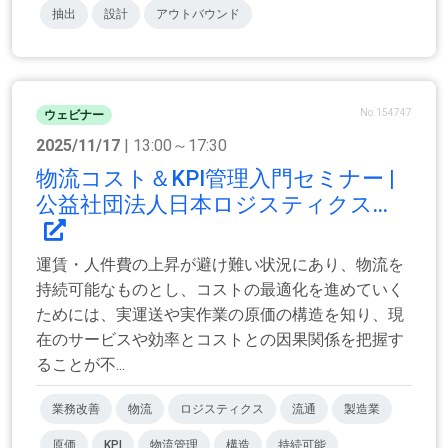
抽出
設計
アウトバウンド
No.154747
ウェビナー
2025/11/17
| 13:00～17:30
物流コスト＆KPI管理入門セミナー |
公益社団法人日本ロジスティクス...
運賃・人件費の上昇が避け難い状況にあり、物流を
持続可能なものとし、コストの最適化を進めていく
ためには、実運送や実作業の原価の構造を知り、現
在のサービスや効率とコストとの因果関係を把握す
ることが不...
業務改善
物流
ロジスティクス
流通
製造業
原価
KPI
物流管理
構造
持続可能