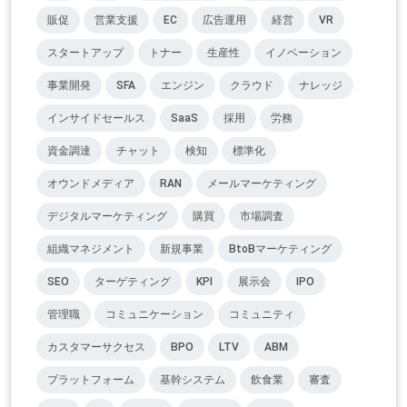
販促
営業支援
EC
広告運用
経営
VR
スタートアップ
トナー
生産性
イノベーション
事業開発
SFA
エンジン
クラウド
ナレッジ
インサイドセールス
SaaS
採用
労務
資金調達
チャット
検知
標準化
オウンドメディア
RAN
メールマーケティング
デジタルマーケティング
購買
市場調査
組織マネジメント
新規事業
BtoBマーケティング
SEO
ターゲティング
KPI
展示会
IPO
管理職
コミュニケーション
コミュニティ
カスタマーサクセス
BPO
LTV
ABM
プラットフォーム
基幹システム
飲食業
審査