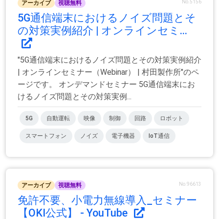
No.5156
アーカイブ
視聴無料
5G通信端末におけるノイズ問題とそ
の対策実例紹介 | オンラインセミ...
"5G通信端末におけるノイズ問題とその対策実例紹介
| オンラインセミナー（Webinar） | 村田製作所"のペ
ージです。 オンデマンドセミナー 5G通信端末にお
けるノイズ問題とその対策実例...
5G
自動運転
映像
制御
回路
ロボット
スマートフォン
ノイズ
電子機器
IoT通信
No.96613
アーカイブ
視聴無料
免許不要、小電力無線導入_セミナー
【OKI公式】 - YouTube