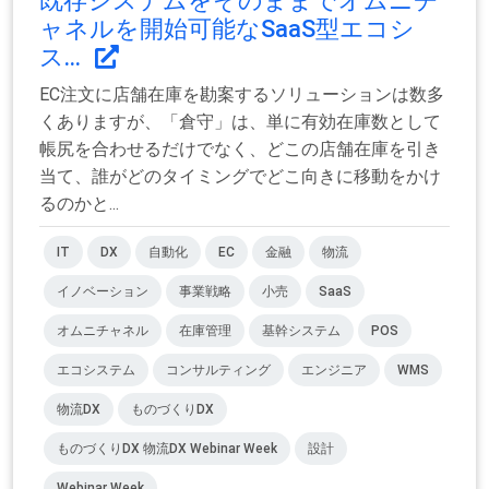
既存システムをそのままでオムニチ
ャネルを開始可能なSaaS型エコシ
ス...
EC注文に店舗在庫を勘案するソリューションは数多
くありますが、「倉守」は、単に有効在庫数として
帳尻を合わせるだけでなく、どこの店舗在庫を引き
当て、誰がどのタイミングでどこ向きに移動をかけ
るのかと...
IT
DX
自動化
EC
金融
物流
イノベーション
事業戦略
小売
SaaS
オムニチャネル
在庫管理
基幹システム
POS
エコシステム
コンサルティング
エンジニア
WMS
物流DX
ものづくりDX
ものづくりDX 物流DX Webinar Week
設計
Webinar Week