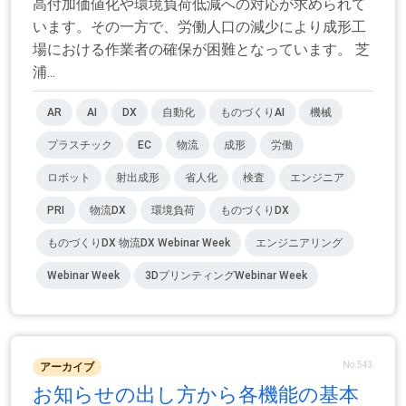
高付加価値化や環境負荷低減への対応が求められて
います。その一方で、労働人口の減少により成形工
場における作業者の確保が困難となっています。 芝
浦...
AR
AI
DX
自動化
ものづくりAI
機械
プラスチック
EC
物流
成形
労働
ロボット
射出成形
省人化
検査
エンジニア
PRI
物流DX
環境負荷
ものづくりDX
ものづくりDX 物流DX Webinar Week
エンジニアリング
Webinar Week
3DプリンティングWebinar Week
No.543
アーカイブ
お知らせの出し方から各機能の基本