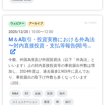
No.155039
ウェビナー
アーカイブ
2025/12/25
| 10:00〜12:00
M＆A取引・投資実務における外為法
〜対内直接投資・支払等報告(暗号...
今般、外国為替及び外国貿易法（以下「外為法」と
いいます）上の対内直接投資等の事前届出件数は増
加し、2024年度は、過去最多2,903件に及んでお
り、事前届出の取下げ件数も多くなっています
（202...
M&A
EC
金融
貿易
海外
コミュニケーション
審査
IR
銀行