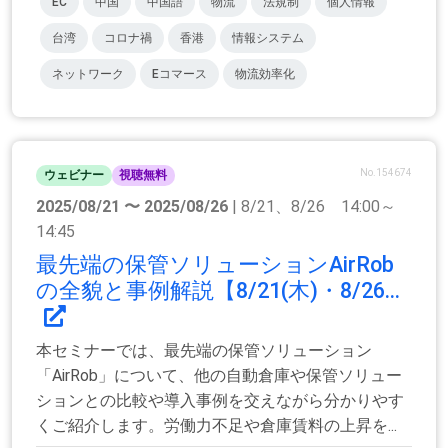
EC
中国
中国語
物流
法規制
個人情報
台湾
コロナ禍
香港
情報システム
ネットワーク
Eコマース
物流効率化
No.154674
ウェビナー
視聴無料
2025/08/21 〜 2025/08/26
| 8/21、8/26 14:00～
14:45
最先端の保管ソリューションAirRob
の全貌と事例解説【8/21(木)・8/26...
本セミナーでは、最先端の保管ソリューション
「AirRob」について、他の自動倉庫や保管ソリュー
ションとの比較や導入事例を交えながら分かりやす
くご紹介します。​ 労働力不足や倉庫賃料の上昇を...