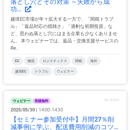
落とし穴とその対策 ～失敗から成
功...
越境EC市場が年々拡大する一方で、「関税トラブ
ル」「返品対応の煩雑さ」「過剰な初期投資」な
ど、思わぬ落とし穴にはまる企業も少なくありませ
ん。 本ウェビナーでは、返品・交換支援サービスの
Re...
EC
物流
ロジスティクス
関税
海外
越境EC
トラブル
ウェビナー
No.154333
ウェビナー
視聴無料
2025/05/30
| 14:00-14:30
【セミナー参加受付中】月間27％削
減事例に学ぶ、配送費用削減のコツ...