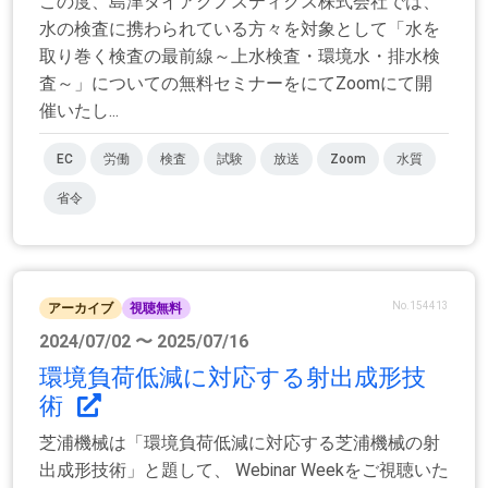
この度、島津ダイアグノスティクス株式会社では、
水の検査に携わられている方々を対象として「水を
取り巻く検査の最前線～上水検査・環境水・排水検
査～」についての無料セミナーをにてZoomにて開
催いたし...
EC
労働
検査
試験
放送
Zoom
水質
省令
No.154413
アーカイブ
視聴無料
2024/07/02 〜 2025/07/16
環境負荷低減に対応する射出成形技
術
芝浦機械は「環境負荷低減に対応する芝浦機械の射
出成形技術」と題して、 Webinar Weekをご視聴いた