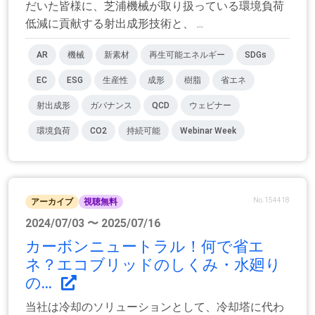
だいた皆様に、芝浦機械が取り扱っている環境負荷
低減に貢献する射出成形技術と、 ...
AR
機械
新素材
再生可能エネルギー
SDGs
EC
ESG
生産性
成形
樹脂
省エネ
射出成形
ガバナンス
QCD
ウェビナー
環境負荷
CO2
持続可能
Webinar Week
No.154418
アーカイブ
視聴無料
2024/07/03 〜 2025/07/16
カーボンニュートラル！何で省エ
ネ？エコブリッドのしくみ・水廻り
の...
当社は冷却のソリューションとして、冷却塔に代わ