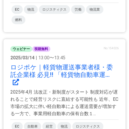
EC
物流
ロジスティクス
労働
物流業
燃料
No.154026
ウェビナー
視聴無料
2025/03/14
| 13:00〜13:45
ロジポケ｜軽貨物運送事業者様・委
託企業様 必見!! 「軽貨物自動車運...
2025年4月 法改正・新制度がスタート 制度対応が遅
れることで経営リスクに直結する可能性も 近年、EC
市場の拡大に伴い軽自動車による運送需要が増加す
る一方で、事業用軽自動車の保有台数１...
EC
自動車
経営
物流
ロジスティクス