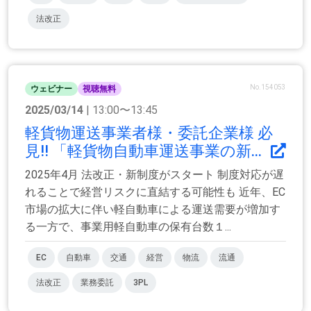
法改正
No.154053
ウェビナー
視聴無料
2025/03/14
| 13:00〜13:45
軽貨物運送事業者様・委託企業様 必
見!! 「軽貨物自動車運送事業の新...
2025年4月 法改正・新制度がスタート 制度対応が遅
れることで経営リスクに直結する可能性も 近年、EC
市場の拡大に伴い軽自動車による運送需要が増加す
る一方で、事業用軽自動車の保有台数１...
EC
自動車
交通
経営
物流
流通
法改正
業務委託
3PL