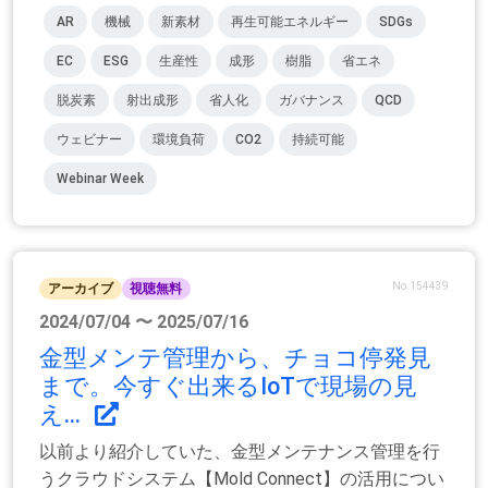
AR
機械
新素材
再生可能エネルギー
SDGs
EC
ESG
生産性
成形
樹脂
省エネ
脱炭素
射出成形
省人化
ガバナンス
QCD
ウェビナー
環境負荷
CO2
持続可能
Webinar Week
No.154439
アーカイブ
視聴無料
2024/07/04 〜 2025/07/16
金型メンテ管理から、チョコ停発見
まで。今すぐ出来るIoTで現場の見
え...
以前より紹介していた、金型メンテナンス管理を行
うクラウドシステム【Mold Connect】の活用につい