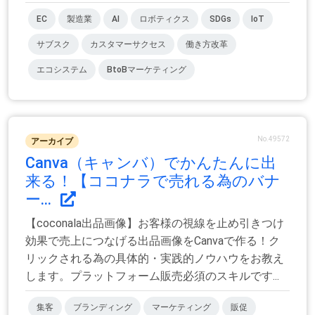
EC
製造業
AI
ロボティクス
SDGs
IoT
サブスク
カスタマーサクセス
働き方改革
エコシステム
BtoBマーケティング
No.49572
アーカイブ
Canva（キャンバ）でかんたんに出
来る！【ココナラで売れる為のバナ
ー...
【coconala出品画像】お客様の視線を止め引きつけ
効果で売上につなげる出品画像をCanvaで作る！ク
リックされる為の具体的・実践的ノウハウをお教え
します。プラットフォーム販売必須のスキルです...
集客
ブランディング
マーケティング
販促