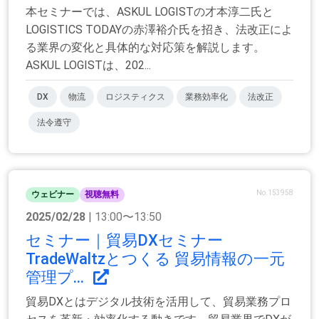
本セミナーでは、ASKUL LOGISTの才本淳二氏と
LOGISTICS TODAYの赤澤裕介氏を招き、法改正によ
る業界の変化と具体的な対応策を解説します。
ASKUL LOGISTは、202...
DX
物流
ロジスティクス
業務効率化
法改正
法令遵守
No.153958
ウェビナー
視聴無料
2025/02/28
| 13:00〜13:50
セミナー｜貿易DXセミナー
TradeWaltzとつくる 貿易情報の一元
管理プ...
貿易DXとはデジタル技術を活用して、貿易業務プロ