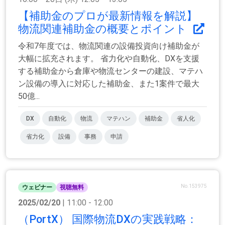
【補助⾦のプロが最新情報を解説】
物流関連補助金の概要とポイント
令和7年度では、物流関連の設備投資向け補助金が
大幅に拡充されます。 省力化や自動化、DXを支援
する補助金から倉庫や物流センターの建設、マテハ
ン設備の導入に対応した補助⾦、また1案件で最大
50億...
DX
自動化
物流
マテハン
補助金
省人化
省力化
設備
事務
申請
No.153975
ウェビナー
視聴無料
2025/02/20
| 11:00 - 12:00
（PortX） 国際物流DXの実践戦略：