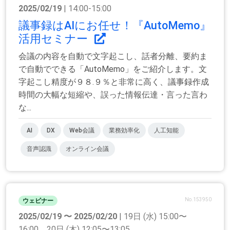
2025/02/19
| 14:00-15:00
議事録はAIにお任せ！『AutoMemo』
活用セミナー
会議の内容を自動で文字起こし、話者分離、要約ま
で自動でできる「AutoMemo」をご紹介します。文
字起こし精度が９８.９％と非常に高く、議事録作成
時間の大幅な短縮や、誤った情報伝達・言った言わ
な...
AI
DX
Web会議
業務効率化
人工知能
音声認識
オンライン会議
No.153950
ウェビナー
2025/02/19 〜 2025/02/20
| 19日 (水) 15:00〜
16:00 20日 (木) 12:05〜13:05