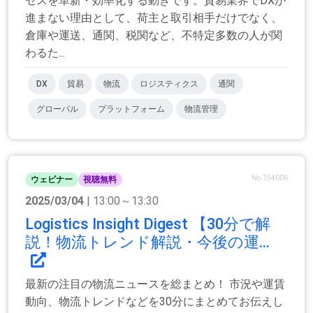
セスを革新・効率化する動きです。貿易業界でDXが
進まない理由として、荷主と取引相手だけでなく、
倉庫や運送、通関、税関など、不特定多数の人が関
わるた...
DX
貿易
物流
ロジスティクス
通関
グローバル
プラットフォーム
物流管理
No.154006
ウェビナー
視聴無料
2025/03/04
| 13:00～13:30
Logistics Insight Digest 【30分で解
説！物流トレンド解説・今後の運...
最新の注目の物流ニュースを総まとめ！ 市況や運賃
動向、物流トレンドなどを30分にまとめてお伝えし