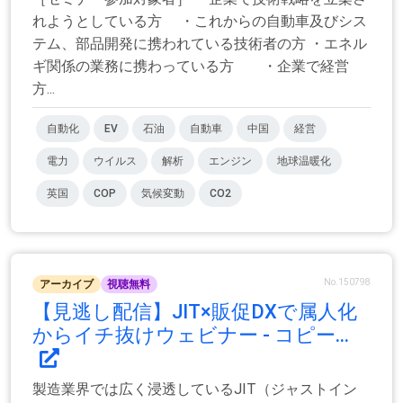
れようとしている方 ・これからの自動車及びシス
テム、部品開発に携われている技術者の方 ・エネル
ギ関係の業務に携わっている方 ・企業で経営
方...
自動化
EV
石油
自動車
中国
経営
電力
ウイルス
解析
エンジン
地球温暖化
英国
COP
気候変動
CO2
No.150798
アーカイブ
視聴無料
【見逃し配信】JIT×販促DXで属人化
からイチ抜けウェビナー - コピー...
製造業界では広く浸透しているJIT（ジャストイン