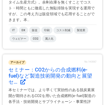
タイム生産方式）。余剰在庫を無くすことでコス
ト・時間ともに徹底した無駄排除を実現する運用で
すが、この考え方は販促領域でも応用することがで
きます。本...
IT
DX
販促
印刷
コスト削減
製造業
ウェビナー
CO2
属人化
No.140067
アーカイブ
セミナー：CO2からの合成燃料(e-
fuel)など製造技術開発の動向と展望
セ...
本セミナーでは、より早くて実効性のある脱炭素展
開が期待されるCO2を用いた合成燃料(e-fuel)製造の
各手法・技術開発とサプライチェーン・事業性評