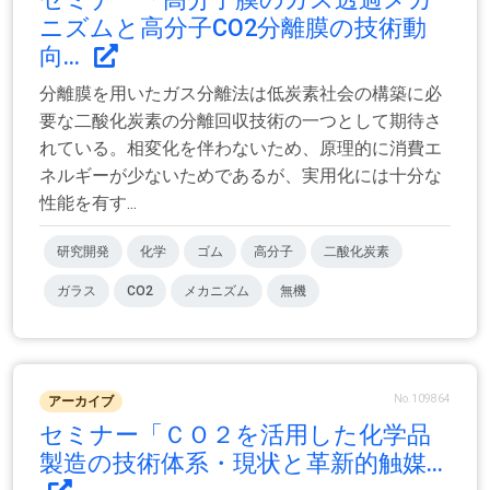
ニズムと高分子CO2分離膜の技術動
向...
分離膜を用いたガス分離法は低炭素社会の構築に必
要な二酸化炭素の分離回収技術の一つとして期待さ
れている。相変化を伴わないため、原理的に消費エ
ネルギーが少ないためであるが、実用化には十分な
性能を有す...
研究開発
化学
ゴム
高分子
二酸化炭素
ガラス
CO2
メカニズム
無機
No.109864
アーカイブ
セミナー「ＣＯ２を活用した化学品
製造の技術体系・現状と革新的触媒...