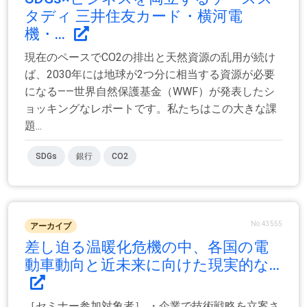
タディ 三井住友カード・横河電
機・...
現在のペースでCO2の排出と天然資源の乱用が続け
ば、2030年には地球が2つ分に相当する資源が必要
になる――世界自然保護基金（WWF）が発表したシ
ョッキングなレポートです。私たちはこの大きな課
題...
SDGs
銀行
CO2
No.43555
アーカイブ
差し迫る温暖化危機の中、各国の電
動車動向と近未来に向けた現実的な...
［セミナー参加対象者］ ・企業で技術戦略を立案さ