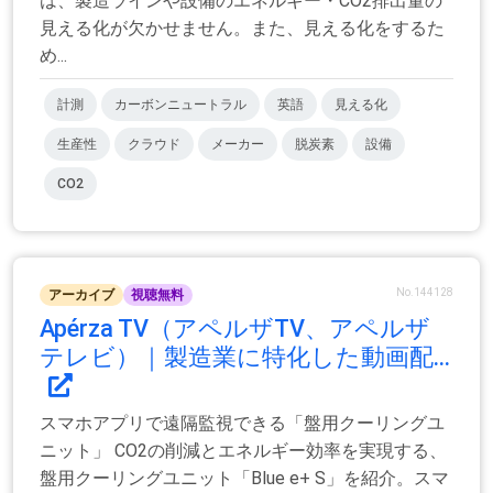
は、製造ラインや設備のエネルギー・CO2排出量の
見える化が欠かせません。また、見える化をするた
め...
計測
カーボンニュートラル
英語
見える化
生産性
クラウド
メーカー
脱炭素
設備
CO2
No.144128
アーカイブ
視聴無料
Apérza TV（アペルザTV、アペルザ
テレビ）｜製造業に特化した動画配...
スマホアプリで遠隔監視できる「盤用クーリングユ
ニット」 CO2の削減とエネルギー効率を実現する、
盤用クーリングユニット「Blue e+ S」を紹介。スマ