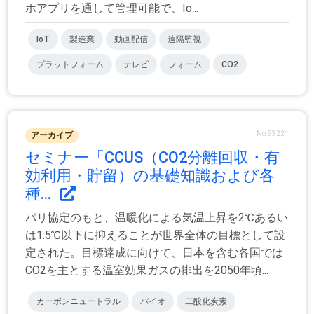
ホアプリを通して管理可能で、Io...
IoT
製造業
動画配信
遠隔監視
プラットフォーム
テレビ
フォーム
CO2
No.93221
アーカイブ
セミナー「CCUS（CO2分離回収・有
効利用・貯留）の基礎知識および各
種...
パリ協定のもと、温暖化による気温上昇を2℃あるい
は1.5℃以下に抑えることが世界全体の目標として設
定された。目標達成に向けて、日本を含む各国では
CO2を主とする温室効果ガスの排出を2050年頃...
カーボンニュートラル
バイオ
二酸化炭素