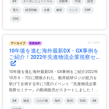
EV
カーボンニュートラル
自動車
中国
経営
電力
経営戦略
水素
解析
インド
COP
CO2
No.140092
アーカイブ
視聴無料
10年後を進む海外最新DX・GX事例を
ご紹介！2022年先進物流企業視察セ...
10年後を進む海外最新DX・GX事例をご紹介2022年
10月６・7日に開催された、船井総研ロジが総力を
挙げて企画する年に1度のイベント『先進物流企業
視察セミナー』の動画販売がスタートしました！ ...
DX
物流
コロナ禍
海外
欧州
CO2
GX