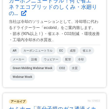
カーボンニュートラル！何で省エ
ネ？エコブリッドのしくみ・水廻り
の...
当社は冷却のソリューションとして、冷却塔に代わ
るドライクーラー「ecobrid」をご案内致します。
・節水 (90%以上！) ・省エネ ・CO2削減 ・環境改善
・工場内冷却水の水質改...
AR
カーボンニュートラル
EC
成形
省エネ
メーカー
設備
ウェビナー
配管
冷却
Green Molding Webinar Week
CO2
水質
Webinar Week
No.139833
アーカイブ
セミナー「高分子膜のガス透過メカ