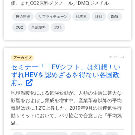
価、またCO2原料メタノール／DME(ジメチル...
技術開発
サプライチェーン
脱炭素
評価
DME
CO2
合成燃料
燃料
No.121924
アーカイブ
セミナー「「EVシフト」は幻想！い
ずれHEVを認めざるを得ない各国政
府...
地球温暖化による気候変動が、人類の生活に甚大な
影響をおよぼし脅威を増す中、産業革命以降の平均
気温は既に1.2℃上昇した。2019年9月の国連気候行
動サミットにおいて、パリ協定で合意した『平均気
温...