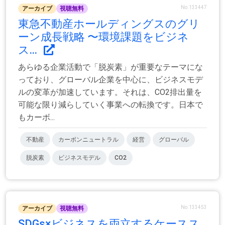
No.133447
アーカイブ
視聴無料
東急不動産ホールディングスのグリ
ーン成長戦略 〜環境課題をビジネ
ス...
あらゆる企業活動で「脱炭素」が重要なテーマにな
っており、グローバル企業を中心に、ビジネスモデ
ルの変革が加速しています。それは、CO2排出量を
可能な限り減らしていく事業への転換です。日本で
もカーボ...
不動産
カーボンニュートラル
経営
グローバル
脱炭素
ビジネスモデル
CO2
No.133453
アーカイブ
視聴無料
SDGs×ビジネスを両立するケースス