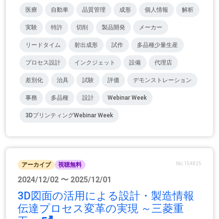
医療
自動車
品質管理
成形
個人情報
解析
実験
特許
切削
製品開発
メーカー
リードタイム
射出成形
試作
多品種少量生産
プロセス設計
インクジェット
設備
代理店
差別化
治具
試験
評価
デモンストレーション
事務
多品種
設計
Webinar Week
3DプリンティングWebinar Week
No.154825
アーカイブ
視聴無料
2024/12/02 〜 2025/12/01
3D図面の活用による設計・製造情報
伝達プロセス変革の実現 ～三菱重