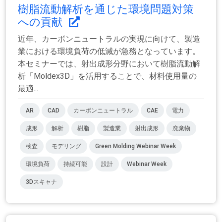
樹脂流動解析を通じた環境問題対策
への貢献
近年、カーボンニュートラルの実現に向けて、製造
業における環境負荷の低減が急務となっています。
本セミナーでは、射出成形分野において樹脂流動解
析「Moldex3D」を活用することで、材料使用量の
最適...
AR
CAD
カーボンニュートラル
CAE
電力
成形
解析
樹脂
製造業
射出成形
廃棄物
検査
モデリング
Green Molding Webinar Week
環境負荷
持続可能
設計
Webinar Week
3Dスキャナ