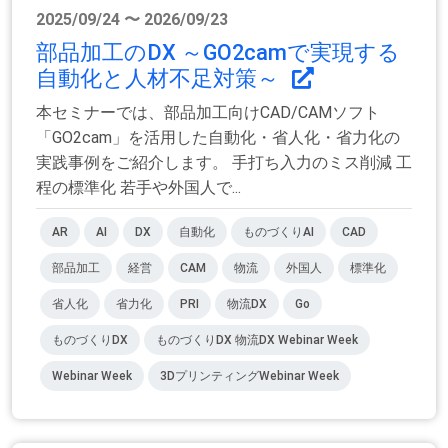
2025/09/24 〜 2026/09/23
部品加工のDX ～GO2camで実現する
自動化と人材不足対策～
本セミナーでは、部品加工向けCAD/CAMソフト
「GO2cam」を活用した自動化・省人化・省力化の
実践事例をご紹介します。 手打ち入力のミス削減 工
程の標準化 若手や外国人で...
AR
AI
DX
自動化
ものづくりAI
CAD
部品加工
経営
CAM
物流
外国人
標準化
省人化
省力化
PRI
物流DX
Go
ものづくりDX
ものづくりDX 物流DX Webinar Week
Webinar Week
3DプリンティングWebinar Week