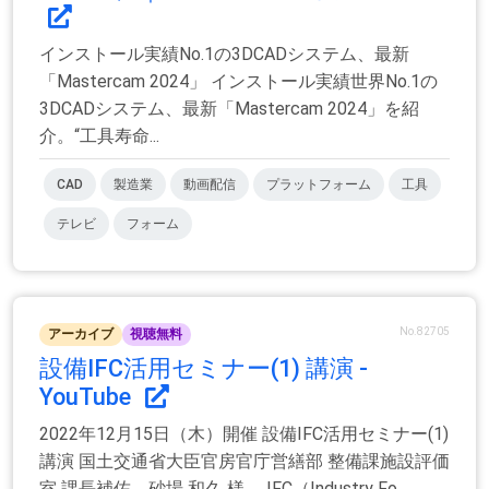
インストール実績No.1の3DCADシステム、最新
「Mastercam 2024」 インストール実績世界No.1の
3DCADシステム、最新「Mastercam 2024」を紹
介。“工具寿命...
CAD
製造業
動画配信
プラットフォーム
工具
テレビ
フォーム
No.82705
アーカイブ
視聴無料
設備IFC活用セミナー(1) 講演 -
YouTube
2022年12月15日（木）開催 設備IFC活用セミナー(1)
講演 国土交通省大臣官房官庁営繕部 整備課施設評価
室 課長補佐 砂場 和久 様 IFC（Industry Fo...