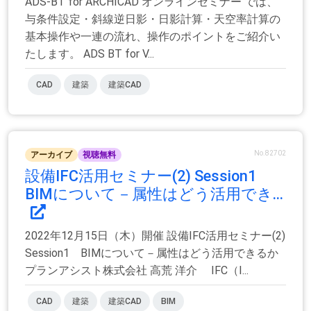
ADS-BT for ARCHICAD オンラインセミナー では、
与条件設定・斜線逆日影・日影計算・天空率計算の
基本操作や一連の流れ、操作のポイントをご紹介い
たします。 ADS BT for V...
CAD
建築
建築CAD
No.82702
アーカイブ
視聴無料
設備IFC活用セミナー(2) Session1
BIMについて－属性はどう活用でき...
2022年12月15日（木）開催 設備IFC活用セミナー(2)
Session1 BIMについて－属性はどう活用できるか
プランアシスト株式会社 高荒 洋介 IFC（I...
CAD
建築
建築CAD
BIM