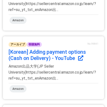
University)https://sellercentral.amazon.co.jp/learn/?
ref=su_yt_txt_enAmazon出...
Amazon
No.99841
アーカイブ
視聴無料
[Korean] Adding payment options
(Cash on Delivery) - YouTube
Amazon出品大学(JP Seller
University)https://sellercentral.amazon.co.jp/learn/?
ref=su_yt_txt_enAmazon出...
Amazon