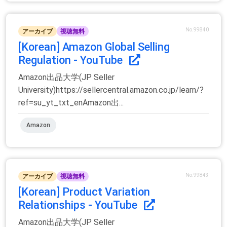
No.99840
アーカイブ
視聴無料
[Korean] Amazon Global Selling
Regulation - YouTube
Amazon出品大学(JP Seller
University)https://sellercentral.amazon.co.jp/learn/?
ref=su_yt_txt_enAmazon出...
Amazon
No.99843
アーカイブ
視聴無料
[Korean] Product Variation
Relationships - YouTube
Amazon出品大学(JP Seller