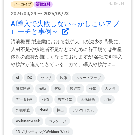
No.154814
アーカイブ
視聴無料
2024/09/24 〜 2025/09/23
AI導入で失敗しない～かしこいアプ
ローチと事例～
講演概要 製造業における就労人口の減少を背景に、
人材不足や後継者不足などのために各工場では生産
体制の維持が難しくなっておりますが 各社でAI導入
や検討が進んできている一方で、導入や検討に...
AI
DX
センサ
映像
スタートアップ
研究開発
振動
解析
製造業
検知
カメラ
データ解析
検査
異常検知
画像解析
分類
外観検査
Cloud
抽出
アルゴリズム
Webinar Week
パッケージ
3DプリンティングWebinar Week