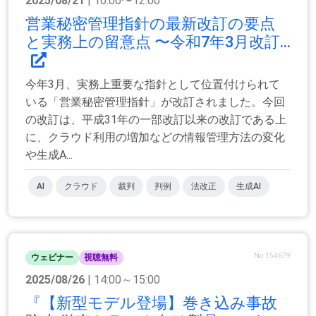
2025/08/21
| 10:00〜12:00
営業秘密管理指針の最新改訂の要点
と実務上の留意点 〜令和7年3月改訂...
今年3月、実務上重要な指針として位置付けられて
いる「営業秘密管理指針」が改訂されました。今回
の改訂は、平成31年の一部改訂以来の改訂である上
に、クラウド利用の増加などの情報管理方法の変化
や生成A...
AI
クラウド
裁判
判例
法改正
生成AI
No.154679
ウェビナー
視聴無料
2025/08/26
| 14:00～15:00
『【新型モデル登場】巻き込み事故