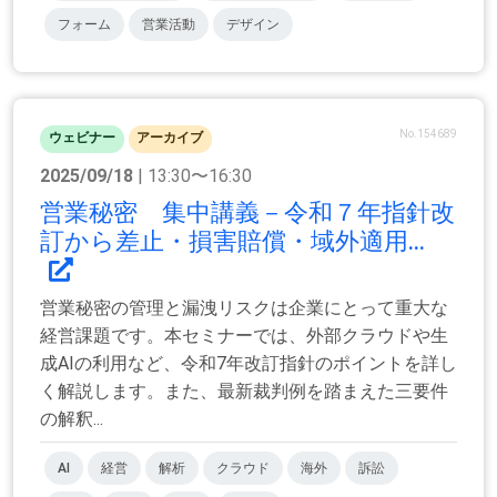
フォーム
営業活動
デザイン
No.154689
ウェビナー
アーカイブ
2025/09/18
| 13:30〜16:30
営業秘密 集中講義－令和７年指針改
訂から差止・損害賠償・域外適用...
営業秘密の管理と漏洩リスクは企業にとって重大な
経営課題です。本セミナーでは、外部クラウドや生
成AIの利用など、令和7年改訂指針のポイントを詳し
く解説します。また、最新裁判例を踏まえた三要件
の解釈...
AI
経営
解析
クラウド
海外
訴訟