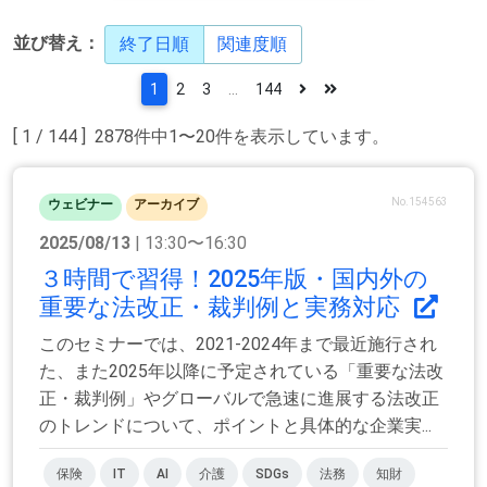
並び替え：
終了日順
関連度順
1
2
3
...
144
[ 1 / 144 ] 2878件中1〜20件を表示しています。
No.154563
ウェビナー
アーカイブ
2025/08/13
| 13:30〜16:30
３時間で習得！2025年版・国内外の
重要な法改正・裁判例と実務対応
このセミナーでは、2021-2024年まで最近施行され
た、また2025年以降に予定されている「重要な法改
正・裁判例」やグローバルで急速に進展する法改正
のトレンドについて、ポイントと具体的な企業実...
保険
IT
AI
介護
SDGs
法務
知財