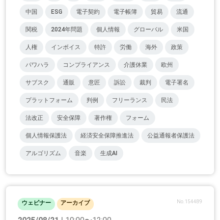
中国
ESG
電子契約
電子帳簿
貿易
流通
関税
2024年問題
個人情報
グローバル
米国
人権
インボイス
特許
労働
海外
政策
パワハラ
コンプライアンス
介護休業
欧州
サブスク
通販
意匠
訴訟
裁判
電子署名
プラットフォーム
判例
フリーランス
民法
法改正
安全保障
著作権
フォーム
個人情報保護法
経済安全保障推進法
公益通報者保護法
アルゴリズム
音楽
生成AI
No.154489
ウェビナー
アーカイブ