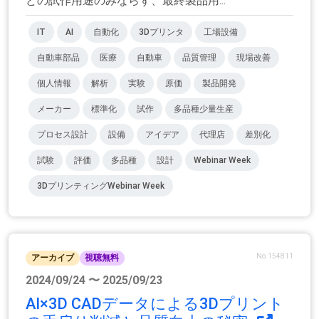
どの試作用途のみならず、最終製品用...
IT
AI
自動化
3Dプリンタ
工場設備
自動車部品
医療
自動車
品質管理
現場改善
個人情報
解析
実験
原価
製品開発
メーカー
標準化
試作
多品種少量生産
プロセス設計
設備
アイデア
代理店
差別化
試験
評価
多品種
設計
Webinar Week
3DプリンティングWebinar Week
No.154811
アーカイブ
視聴無料
2024/09/24 〜 2025/09/23
AI×3D CADデータによる3Dプリント