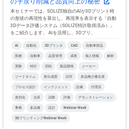
の手戻り削減と品質向上の秘密
本セミナーでは、SOLIZE独自のAIが3Dプリント時
の形状の再現性を算出し、再現率を表示する「自動
3Dデータ評価システム（SOLIZE特許取得済み）」
をご紹介します。 AIを活用し、3Dプリ...
AI
自動化
3Dプリンタ
CAD
自動車部品
医療
自動車
品質管理
成形
個人情報
解析
実験
特許
切削
製品開発
メーカー
リードタイム
射出成形
試作
多品種少量生産
プロセス設計
インクジェット
設備
代理店
差別化
治具
試験
評価
デモンストレーション
事務
多品種
設計
Webinar Week
3DプリンティングWebinar Week