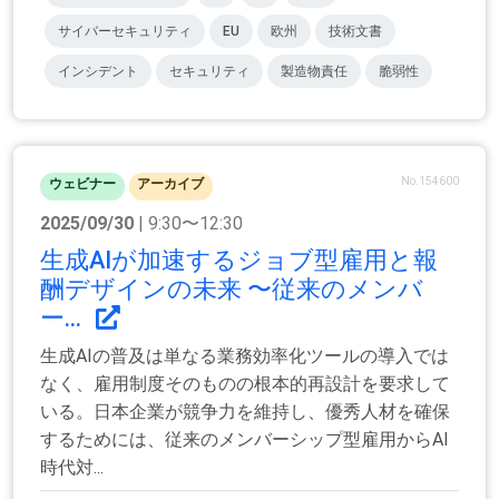
サイバーセキュリティ
EU
欧州
技術文書
インシデント
セキュリティ
製造物責任
脆弱性
No.154600
ウェビナー
アーカイブ
2025/09/30
| 9:30〜12:30
生成AIが加速するジョブ型雇用と報
酬デザインの未来 〜従来のメンバ
ー...
生成AIの普及は単なる業務効率化ツールの導入では
なく、雇用制度そのものの根本的再設計を要求して
いる。日本企業が競争力を維持し、優秀人材を確保
するためには、従来のメンバーシップ型雇用からAI
時代対...