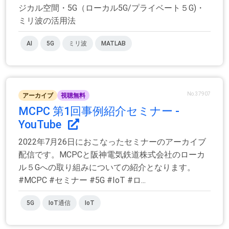
ジカル空間・5G（ローカル5G/プライベート５G)・
ミリ波の活用法
AI
5G
ミリ波
MATLAB
No.37907
アーカイブ
視聴無料
MCPC 第1回事例紹介セミナー -
YouTube
2022年7月26日におこなったセミナーのアーカイブ
配信です。MCPCと阪神電気鉄道株式会社のローカ
ル５Gへの取り組みについての紹介となります。
#MCPC #セミナー #5G #IoT #ロ...
5G
IoT通信
IoT