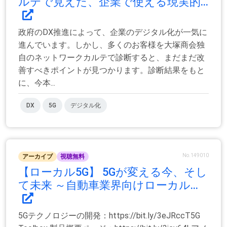
ルテで見えた、企業で使える現実的...
政府のDX推進によって、企業のデジタル化が一気に
進んでいます。しかし、多くのお客様を大塚商会独
自のネットワークカルテで診断すると、まだまだ改
善すべきポイントが見つかります。診断結果をもと
に、今本...
DX
5G
デジタル化
No.149010
アーカイブ
視聴無料
【ローカル5G】 5Gが変える今、そし
て未来 ～自動車業界向けローカル...
5Gテクノロジーの開発：https://bit.ly/3eJRccT5G