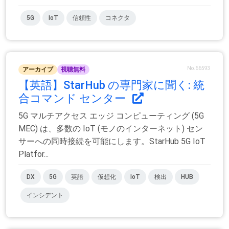
5G
IoT
信頼性
コネクタ
No.66593
アーカイブ
視聴無料
【英語】StarHub の専門家に聞く: 統
合コマンド センター
5G マルチアクセス エッジ コンピューティング (5G
MEC) は、多数の IoT (モノのインターネット) セン
サーへの同時接続を可能にします。StarHub 5G IoT
Platfor...
DX
5G
英語
仮想化
IoT
検出
HUB
インシデント