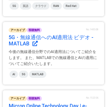
5G
英語
クラウド
RAN
Red Hat
No.148508
アーカイブ
視聴無料
5G・無線通信へのAI適用法 ビデオ -
MATLAB
今後の無線通信分野でのAI適用法についてご紹介を
します。 また、MATLABでの無線通信とAIの適用に
ついてご紹介いたします。
AI
5G
MATLAB
No.152306
アーカイブ
視聴無料
Micron Online Technology Day | e-