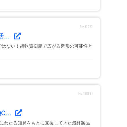
No.23593
..
けではない！超軟質樹脂で広がる造形の可能性と
No.155541
...
上にわたる知見をもとに支援してきた最終製品