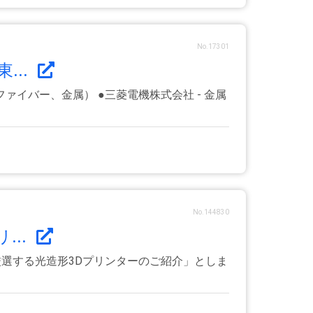
No.17301
...
ファイバー、金属） ●三菱電機株式会社 - 金属
No.144830
...
厳選する光造形3Dプリンターのご紹介」としま