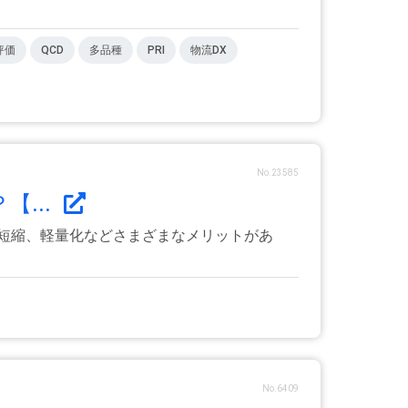
評価
QCD
多品種
PRI
物流DX
No.23585
【...
短縮、軽量化などさまざまなメリットがあ
No.6409