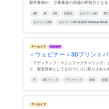
製作事例や、 少量量産の現場の即戦力となる..
AR
AI
DX
自動化
ものづくりAI
3D
ものづくりDX
ものづくりDX 物流DX Webinar Week
アーカイブ
視聴無料
＜ウェビナー＞3Dプリントパーツ
「アディティブ・マニュファクチャリング」
り、製造技術としてものづくりに取り入れられて
IT
3Dプリンタ
プラスチック
塗装
樹脂
アーカイブ