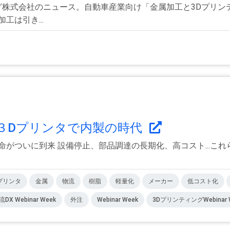
ング株式会社のニュース。自動車産業向け「金属加工と3Dプリ
は引き...
３Dプリンタで内製の時代
命がついに到来 設備停止、部品調達の長期化、高コスト...こ
プリンタ
金属
物流
樹脂
軽量化
メーカー
低コスト化
X Webinar Week
外注
Webinar Week
3DプリンティングWebinar 