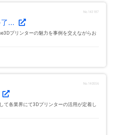
No.143187
...
ise3Dプリンターの魅力を事例を交えながらお
No.140556
して各業界にて3Dプリンターの活用が定着し