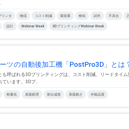
.
プリンタ
物流
コスト削減
製造業
検知
試作
不具合
設計
Webinar Week
3DプリンティングWebinar Week
の自動後加工機「PostPro3D」とは？
とも呼ばれる3Dプリンティングは、コスト削減、リードタイム
います。3Dプ...
軽量化
表面処理
射出成形
表面粗さ
外観品質