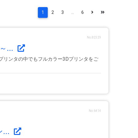
1
2
3
...
6
No.82329
...
3Dプリンタの中でもフルカラー3Dプリンタをご
No.6414
..