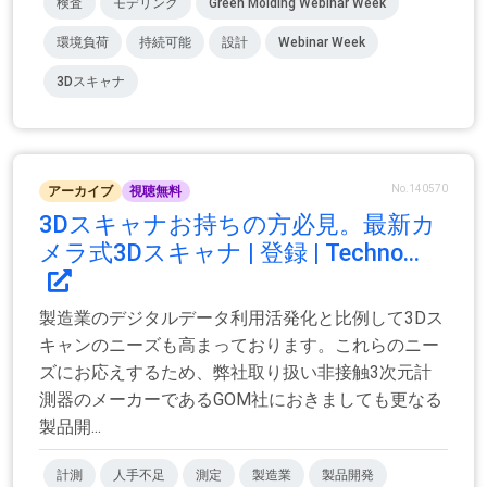
検査
モデリング
Green Molding Webinar Week
環境負荷
持続可能
設計
Webinar Week
3Dスキャナ
No.140570
アーカイブ
視聴無料
3Dスキャナお持ちの方必見。最新カ
メラ式3Dスキャナ | 登録 | Techno...
製造業のデジタルデータ利用活発化と比例して3Dス
キャンのニーズも高まっております。これらのニー
ズにお応えするため、弊社取り扱い非接触3次元計
測器のメーカーであるGOM社におきましても更なる
製品開...
計測
人手不足
測定
製造業
製品開発