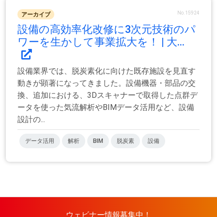
No.15924
アーカイブ
設備の高効率化改修に3次元技術のパ
ワーを生かして事業拡大を！ | 大...
設備業界では、脱炭素化に向けた既存施設を見直す
動きが顕著になってきました。設備機器・部品の交
換、追加における、3Dスキャナーで取得した点群デ
ータを使った気流解析やBIMデータ活用など、設備
設計の...
データ活用
解析
BIM
脱炭素
設備
ウェビナー情報募集中！