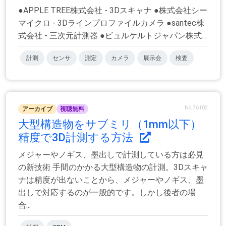
●APPLE TREE株式会社 - 3Dスキャナ ●株式会社シー
マイクロ - 3Dラインプロファイルカメラ ●santec株
式会社 - 三次元計測器 ●ビュルケルトジャパン株式...
計測
センサ
測定
カメラ
展示会
検査
No.76102
アーカイブ
視聴無料
大型構造物をサブミリ（1mm以下）
精度で3D計測する方法
メジャーやノギス、墨出しで計測している方は必見
の新技術 手間のかかる大型構造物の計測。3Dスキャ
ナは精度が出ないことから、メジャーやノギス、墨
出しで対応するのが一般的です。しかし後者の場
合...