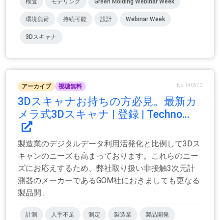
検査
モデリング
Green Molding Webinar Week
環境負荷
持続可能
設計
Webinar Week
3Dスキャナ
No.140570
アーカイブ
視聴無料
3Dスキャナお持ちの方必見。最新カ
メラ式3Dスキャナ | 登録 | Techno...
製造業のデジタルデータ利用活発化と比例して3Dス
キャンのニーズも高まっております。これらのニー
ズにお応えするため、弊社取り扱い非接触3次元計
測器のメーカーであるGOM社におきましても更なる
製品開...
計測
人手不足
測定
製造業
製品開発