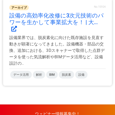
No.15924
アーカイブ
設備の高効率化改修に3次元技術のパ
ワーを生かして事業拡大を！ | 大...
設備業界では、脱炭素化に向けた既存施設を見直す
動きが顕著になってきました。設備機器・部品の交
換、追加における、3Dスキャナーで取得した点群デ
ータを使った気流解析やBIMデータ活用など、設備
設計の...
データ活用
解析
BIM
脱炭素
設備
ウェビナー情報募集中！