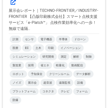
展示会レポート｜TECHNO-FRONTIER／INDUSTRY-
FRONTIER 【凸版印刷株式会社】スマート点検支援
サービス「e-Platch™」 点検作業効率化への一歩！
無線で遠隔...
計測
センサ
電子機器
半導体
ドローン
医療
EC
土木
印刷
イノベーション
シミュレーション
研究開発
測定
解析
制御
製造業
採用
省エネ
軽量化
動画配信
ロボット
予知保全
クリーンルーム
データ解析
ノイズ
展示会
超音波
遠隔監視
設備
プラットフォーム
コネクタ
テレビ
フォーム
防爆