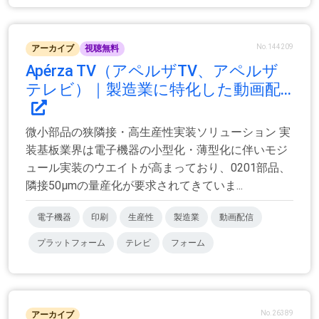
No.144209
アーカイブ
視聴無料
Apérza TV（アペルザTV、アペルザ
テレビ）｜製造業に特化した動画配...
微小部品の狭隣接・高生産性実装ソリューション 実
装基板業界は電子機器の小型化・薄型化に伴いモジ
ュール実装のウエイトが高まっており、0201部品、
隣接50μmの量産化が要求されてきていま...
電子機器
印刷
生産性
製造業
動画配信
プラットフォーム
テレビ
フォーム
No.26389
アーカイブ