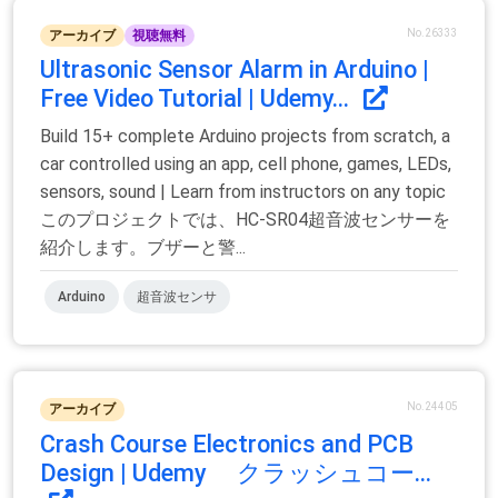
No.26333
アーカイブ
視聴無料
Ultrasonic Sensor Alarm in Arduino |
Free Video Tutorial | Udemy...
Build 15+ complete Arduino projects from scratch, a
car controlled using an app, cell phone, games, LEDs,
sensors, sound | Learn from instructors on any topic
このプロジェクトでは、HC-SR04超音波センサーを
紹介します。ブザーと警...
Arduino
超音波センサ
No.24405
アーカイブ
Crash Course Electronics and PCB
Design | Udemy クラッシュコー...