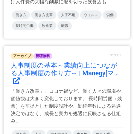
け人件費の大幅な削減に舵を切った飲食店も...
働き方
働き方改革
人手不足
ウイルス
労働
長時間労働
飲食業
離職
No.98530
アーカイブ
視聴無料
人事制度の基本～業績向上につなが
る人事制度の作り方～ | Manegy[マ...
「働き方改革」、コロナ禍など、働く人々の環境や
価値観は大きく変化しております。 長時間労働（残
業）を前提とした制度設計や、勤続年数による処遇
決定ではなく、成長と実力を処遇に反映させる仕組
み...