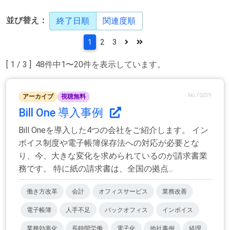
並び替え：
終了日順
関連度順
1
2
3
[ 1 / 3 ] 48件中1〜20件を表示しています。
No.70239
アーカイブ
視聴無料
Bill One 導入事例
Bill Oneを導入した4つの会社をご紹介します。 イン
ボイス制度や電子帳簿保存法への対応が必要とな
り、今、大きな変化を求められているのが請求書業
務です。 特に紙の請求書は、全国の拠点...
働き方改革
会計
オフィスサービス
業務改善
電子帳簿
人手不足
バックオフィス
インボイス
業務効率化
長時間労働
電子化
他社事例
経理