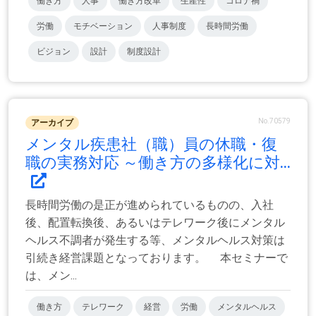
働き方
人事
働き方改革
生産性
コロナ禍
労働
モチベーション
人事制度
長時間労働
ビジョン
設計
制度設計
No.70579
アーカイブ
メンタル疾患社（職）員の休職・復
職の実務対応 ～働き方の多様化に対...
長時間労働の是正が進められているものの、入社
後、配置転換後、あるいはテレワーク後にメンタル
ヘルス不調者が発生する等、メンタルヘルス対策は
引続き経営課題となっております。 本セミナーで
は、メン...
働き方
テレワーク
経営
労働
メンタルヘルス