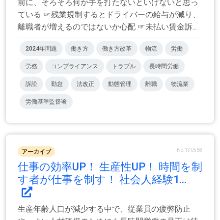
前に、そろそろ何か手を打たないといけないと思っ
ている ☞残業規制するとドライバーの給与が減り、
離職者が増えるのではないか心配 ☞未払い賃金訴...
2024年問題
働き方
働き方改革
物流
労働
労務
コンプライアンス
トラブル
長時間労働
訴訟
勤怠
法改正
動態管理
離職
物流業
労働基準監督署
No.130568
アーカイブ
仕事の効率UP！ 生産性UP！ 時間を制
す者が仕事を制す！ 社会人経験1...
生産年齢人口が減少する中で、従業員の疲弊防止