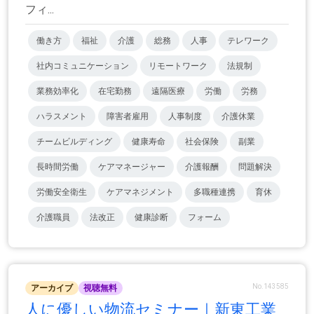
フィ...
働き方
福祉
介護
総務
人事
テレワーク
社内コミュニケーション
リモートワーク
法規制
業務効率化
在宅勤務
遠隔医療
労働
労務
ハラスメント
障害者雇用
人事制度
介護休業
チームビルディング
健康寿命
社会保険
副業
長時間労働
ケアマネージャー
介護報酬
問題解決
労働安全衛生
ケアマネジメント
多職種連携
育休
介護職員
法改正
健康診断
フォーム
No.143585
アーカイブ
視聴無料
人に優しい物流セミナー｜新東工業