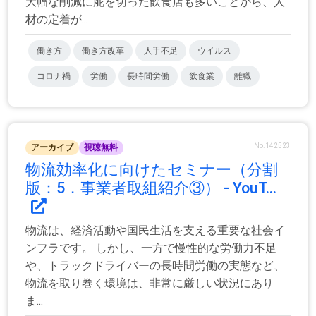
大幅な削減に舵を切った飲食店も多いことから、人
材の定着が...
働き方
働き方改革
人手不足
ウイルス
コロナ禍
労働
長時間労働
飲食業
離職
No.142523
アーカイブ
視聴無料
物流効率化に向けたセミナー（分割
版：5．事業者取組紹介③） - YouT...
物流は、経済活動や国民生活を支える重要な社会イ
ンフラです。 しかし、一方で慢性的な労働力不足
や、トラックドライバーの長時間労働の実態など、
物流を取り巻く環境は、非常に厳しい状況にあり
ま...