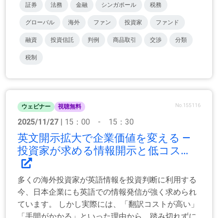
証券
法務
金融
シンガポール
税務
グローバル
海外
ファン
投資家
ファンド
融資
投資信託
判例
商品取引
交渉
分類
税制
No.155116
ウェビナー
視聴無料
2025/11/27
| 15：00 - 15：30
英文開示拡大で企業価値を変える ―
投資家が求める情報開示と低コス...
多くの海外投資家が英語情報を投資判断に利用する
今、日本企業にも英語での情報発信が強く求められ
ています。 しかし実際には、「翻訳コストが高い」
「手間がかかる」といった理由から、踏み切れずに