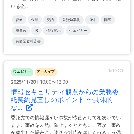
いる企...
証券
金融
英語
業務効率化
海外
翻訳
投資家
IR
情報開示
ウェビナー
有価証券報告書
No.154921
ウェビナー
アーカイブ
2025/11/28
| 10:00〜12:00
情報セキュリティ観点からの業務委
託契約見直しのポイント 〜具体的
な...
委託先での情報漏えい事故が依然として相次いでい
ます。事故を未然に防止するとともに、万が一事故
が発生した場合にも適切な対応が講じられるよう備