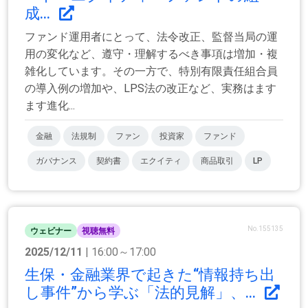
成...
ファンド運用者にとって、法令改正、監督当局の運
用の変化など、遵守・理解するべき事項は増加・複
雑化しています。その一方で、特別有限責任組合員
の導入例の増加や、LPS法の改正など、実務はます
ます進化...
金融
法規制
ファン
投資家
ファンド
ガバナンス
契約書
エクイティ
商品取引
LP
No.155135
ウェビナー
視聴無料
2025/12/11
| 16:00～17:00
生保・金融業界で起きた“情報持ち出
し事件”から学ぶ「法的見解」、...