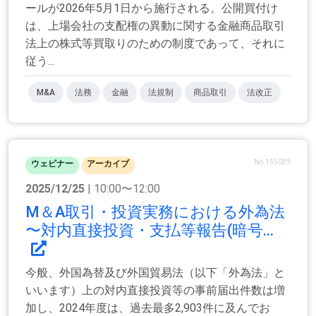
ールが2026年5月1日から施行される。公開買付け
は、上場会社の支配権の異動に関する金融商品取引
法上の株式等買取りのための制度であって、それに
従う...
M&A
法務
金融
法規制
商品取引
法改正
No.155039
ウェビナー
アーカイブ
2025/12/25
| 10:00〜12:00
M＆A取引・投資実務における外為法
〜対内直接投資・支払等報告(暗号...
今般、外国為替及び外国貿易法（以下「外為法」と
いいます）上の対内直接投資等の事前届出件数は増
加し、2024年度は、過去最多2,903件に及んでお