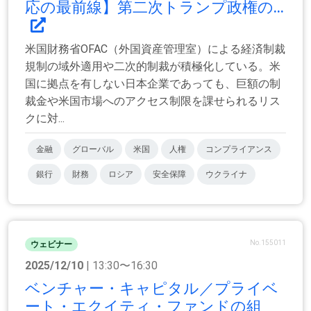
応の最前線】第二次トランプ政権の...
米国財務省OFAC（外国資産管理室）による経済制裁
規制の域外適用や二次的制裁が積極化している。米
国に拠点を有しない日本企業であっても、巨額の制
裁金や米国市場へのアクセス制限を課せられるリス
クに対...
金融
グローバル
米国
人権
コンプライアンス
銀行
財務
ロシア
安全保障
ウクライナ
No.155011
ウェビナー
2025/12/10
| 13:30〜16:30
ベンチャー・キャピタル／プライベ
ート・エクイティ・ファンドの組