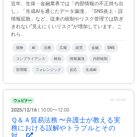
近年、生保・金融業界では「内部情報の不正持ち出
し」「生成AIを通じたデータ漏洩」「SNS炎上・誤
情報拡散」など、従来の統制やリスク管理では防ぎ
きれない“見えにくいリスク”が増加しています。こ
れら...
保険
AI
法務
広報
経営
金融
SNS
コンプライアンス
検知
情報漏洩
内部統制
管理職
フォレンジック
反応
生成AI
No.155000
ウェビナー
2025/12/16
| 10:00〜12:00
Ｑ＆Ａ貿易法務 〜弁護士が教える実
務における誤解やトラブルとその
対...