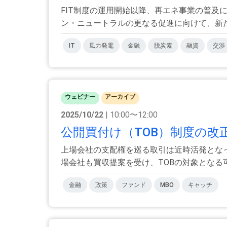
FIT制度の運用開始以降、再エネ事業の普
ン・ニュートラルの更なる促進に向けて、新たな
IT
風力発電
金融
脱炭素
融資
交渉
ウェビナー
アーカイブ
2025/10/22
| 10:00〜12:00
公開買付け（TOB）制度の改正 
上場会社の支配権を巡る取引は近時活発とな
場会社も買収提案を受け、TOBの対象となる可能
金融
政策
ファンド
MBO
キャッチ