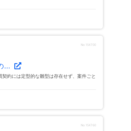
No.154700
..
買契約には定型的な雛型は存在せず、案件ごと
No.154760