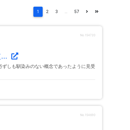
1
2
3
...
57
No.154720
..
必ずしも馴染みのない概念であったように見受
No.154690