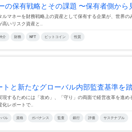
の保有戦略とその課題 〜保有者側から見.
タルマネーを財務戦略上の資産として保有する企業が、世界の
いリスク資産と...
仲介
財務
NFT
ビットコイン
性質
トと新たなグローバル内部監査基準を踏.
実現するためには「攻め」、「守り」の両面で経営改革を進め
レポートで...
ーバル
資格
ガバナンス
監査
銀行
評価
サステナブル