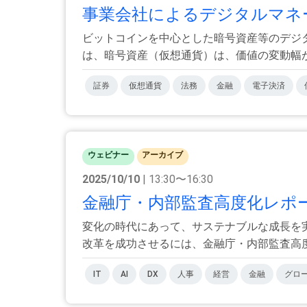
事業会社によるデジタルマネー
ビットコインを中心とした暗号資産等のデジ
は、暗号資産（仮想通貨）は、価値の変動幅が高
証券
仮想通貨
法務
金融
電子決済
ウェビナー
アーカイブ
2025/10/10
| 13:30〜16:30
金融庁・内部監査高度化レポー
変化の時代にあって、サステナブルな成長を
改革を成功させるには、金融庁・内部監査高度化
IT
AI
DX
人事
経営
金融
グロ