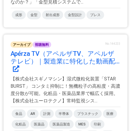
なのか？」「金型見積システムで...
成形
金型
射出成形
金型設計
プレス
No.144233
アーカイブ
視聴無料
Apérza TV（アペルザTV、アペルザ
テレビ）｜製造業に特化した動画配...
【株式会社スギノマシン】湿式微粒化装置「STAR
BURST」 コンタミ抑制に！無機粒子の高粘度・高濃
度分散が可能。化粧品・医薬品業界で幅広く採用。
【株式会社ユーロテクノ】常時監視シス...
食品
AR
計測
半導体
プラスチック
医療
化粧品
医薬品
医薬品製造
MES
印刷