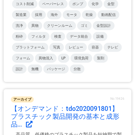
コスト削減
ペーパーレス
ポンプ
化学
金型
製造業
採用
海外
モータ
乾燥
動画配信
洗浄
異物
クリーンルーム
ゴミ
金型設計
粉砕
フィルタ
検査
データ統合
設備
プラットフォーム
写真
レビュー
容器
テレビ
フォーム
異物混入
LP
環境負荷
製剤
設計
無機
パッケージ
分散
No.19426
アーカイブ
【オンデマンド：tdo2020091801】
プラスチック製品開発の基本と成形
品...
高品質、低価格のプラスチック製品を短納期で製