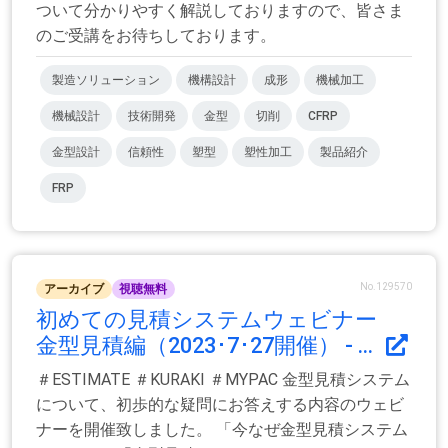
ついて分かりやすく解説しておりますので、皆さま
のご受講をお待ちしております。
製造ソリューション
機構設計
成形
機械加工
機械設計
技術開発
金型
切削
CFRP
金型設計
信頼性
塑型
塑性加工
製品紹介
FRP
No.129570
アーカイブ
視聴無料
初めての見積システムウェビナー
金型見積編（2023･7･27開催） - ...
＃ESTIMATE ＃KURAKI ＃MYPAC 金型見積システム
について、初歩的な疑問にお答えする内容のウェビ
ナーを開催致しました。 「今なぜ金型見積システム