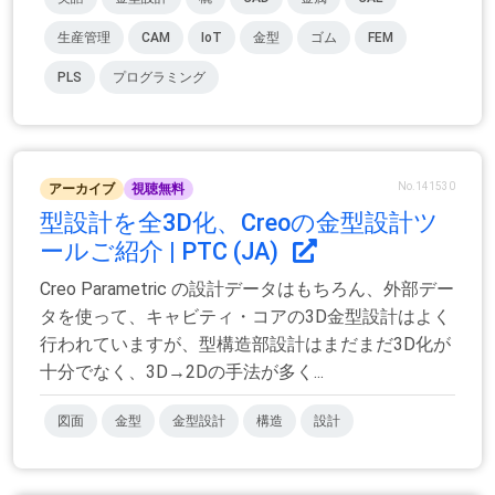
生産管理
CAM
IoT
金型
ゴム
FEM
PLS
プログラミング
No.141530
アーカイブ
視聴無料
型設計を全3D化、Creoの金型設計ツ
ールご紹介 | PTC (JA)
Creo Parametric の設計データはもちろん、外部デー
タを使って、キャビティ・コアの3D金型設計はよく
行われていますが、型構造部設計はまだまだ3D化が
十分でなく、3D→2Dの手法が多く...
図面
金型
金型設計
構造
設計