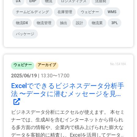
DX
ERP
物流
ロジスティクス
法規制
チームビルディング
在庫管理
ウェビナー
WMS
物流DX
物流管理
抽出
設計
物流業
3PL
パッケージ
No.154184
ウェビナー
アーカイブ
2025/06/19
| 13:30〜17:00
Excelでできるビジネスデータ分析手
法 〜データに潜むメッセージを見...
ビジネスデータ分析にエクセルが使えます。 本セミ
ナーでは、生成AIを含むインターネットから得られ
る多方面の情報や、企業内で積み上げられた膨大な
データを客観的に精査し、Excelを活用してデータ...