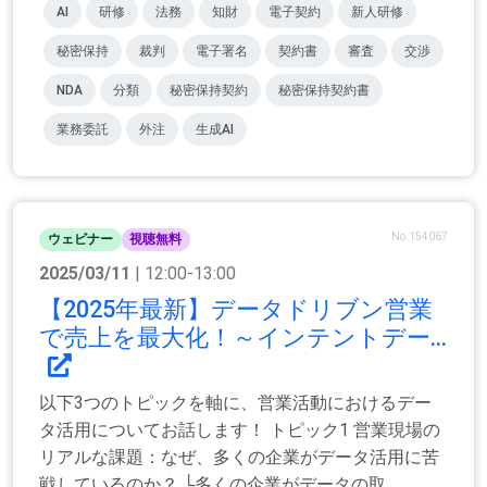
AI
研修
法務
知財
電子契約
新人研修
秘密保持
裁判
電子署名
契約書
審査
交渉
NDA
分類
秘密保持契約
秘密保持契約書
業務委託
外注
生成AI
No.154067
ウェビナー
視聴無料
2025/03/11
| 12:00-13:00
【2025年最新】データドリブン営業
で売上を最大化！～インテントデー...
以下3つのトピックを軸に、営業活動におけるデー
タ活用についてお話します！ トピック1 営業現場の
リアルな課題：なぜ、多くの企業がデータ活用に苦
戦しているのか？ └多くの企業がデータの取...