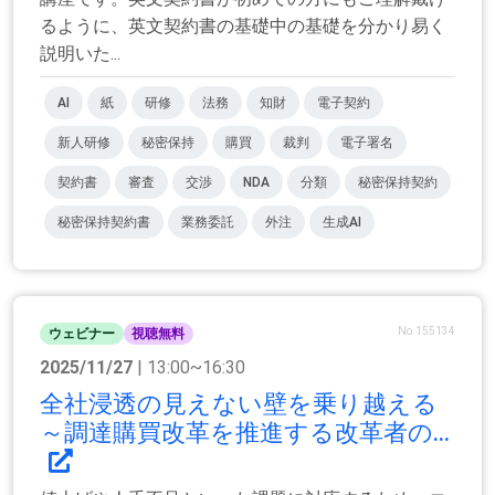
るように、英文契約書の基礎中の基礎を分かり易く
説明いた...
AI
紙
研修
法務
知財
電子契約
新人研修
秘密保持
購買
裁判
電子署名
契約書
審査
交渉
NDA
分類
秘密保持契約
秘密保持契約書
業務委託
外注
生成AI
No.155134
ウェビナー
視聴無料
2025/11/27
| 13:00~16:30
全社浸透の見えない壁を乗り越える
～調達購買改革を推進する改革者の...