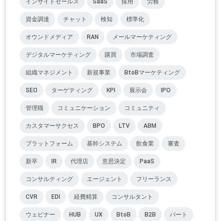
インサイドセールス
SaaS
採用
労務
資金調達
チャット
検知
標準化
オウンドメディア
RAN
メールマーケティング
デジタルマーケティング
購買
市場調査
組織マネジメント
新規事業
BtoBマーケティング
SEO
ターゲティング
KPI
展示会
IPO
管理職
コミュニケーション
コミュニティ
カスタマーサクセス
BPO
LTV
ABM
プラットフォーム
基幹システム
飲食業
審査
新卒
IR
代理店
意思決定
PaaS
コンサルティング
エージェント
フリーランス
CVR
EDI
経費精算
コンサルタント
ウェビナー
HUB
UX
BtoB
B2B
パート