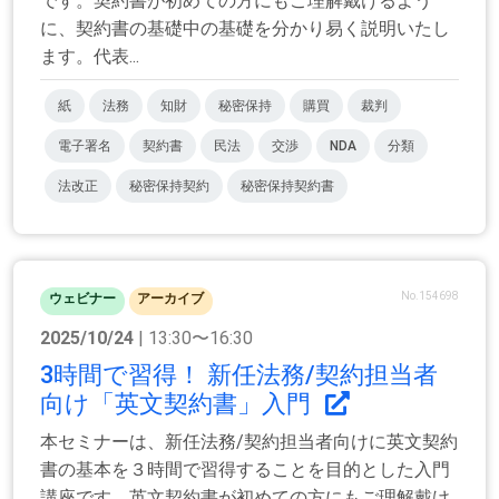
です。契約書が初めての方にもご理解戴けるよう
に、契約書の基礎中の基礎を分かり易く説明いたし
ます。代表...
紙
法務
知財
秘密保持
購買
裁判
電子署名
契約書
民法
交渉
NDA
分類
法改正
秘密保持契約
秘密保持契約書
No.154698
ウェビナー
アーカイブ
2025/10/24
| 13:30〜16:30
3時間で習得！ 新任法務/契約担当者
向け「英文契約書」入門
本セミナーは、新任法務/契約担当者向けに英文契約
書の基本を３時間で習得することを目的とした入門
講座です。英文契約書が初めての方にもご理解戴け