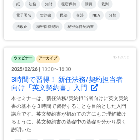
紙
法務
知財
秘密保持
購買
裁判
電子署名
契約書
民法
交渉
NDA
分類
法改正
秘密保持契約
秘密保持契約書
No.153732
ウェビナー
アーカイブ
2025/02/26
| 13:30〜16:30
3時間で習得！ 新任法務/契約担当者
向け「英文契約書」入門
本セミナーは、新任法務/契約担当者向けに英文契約
書の基本を３時間で習得することを目的とした入門
講座です。英文契約書が初めての方にもご理解戴け
るように、英文契約書の基礎中の基礎を分かり易く
説明いた...