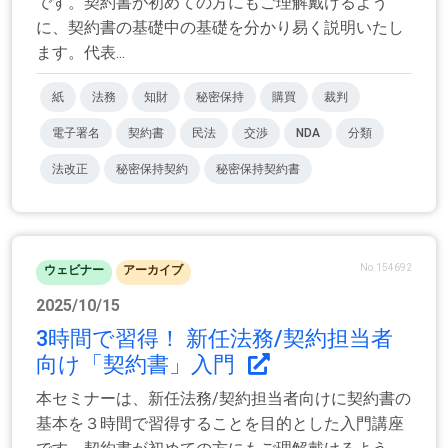
です。契約書が初めての方にもご理解戴けるよう
に、契約書の基礎中の基礎を分かり易く説明いたし
ます。代表...
紙
法務
知財
秘密保持
購買
裁判
電子署名
契約書
民法
交渉
NDA
分類
法改正
秘密保持契約
秘密保持契約書
No.154692
ウェビナー
アーカイブ
2025/10/15
3時間で習得！ 新任法務/契約担当者
向け「契約書」入門
本セミナーは、新任法務/契約担当者向けに契約書の
基本を３時間で習得することを目的とした入門講座