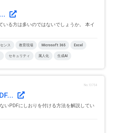
..
じている方は多いのではないでしょうか。 本イ
センス
教育現場
Microsoft 365
Excel
s
セキュリティ
属人化
生成AI
No.13754
...
のないPDFにしおりを付ける方法を解説してい