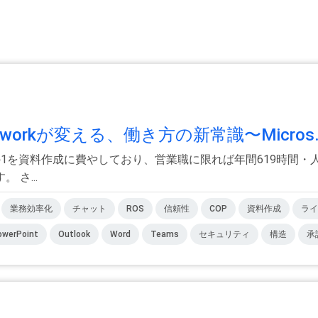
oworkが変える、働き方の新常識〜Micros.
1を資料作成に費やしており、営業職に限れば年間619時間・
さ...
業務効率化
チャット
ROS
信頼性
COP
資料作成
ライ
owerPoint
Outlook
Word
Teams
セキュリティ
構造
承