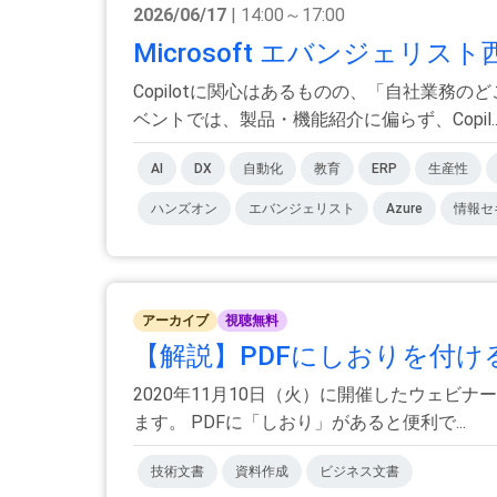
2026/06/17
| 14:00～17:00
Microsoft エバンジェリ
Copilotに関心はあるものの、「自社業
ベントでは、製品・機能紹介に偏らず、Copil..
AI
DX
自動化
教育
ERP
生産性
ハンズオン
エバンジェリスト
Azure
情報セ
アーカイブ
視聴無料
【解説】PDFにしおりを付ける
2020年11月10日（火）に開催したウェビ
ます。 PDFに「しおり」があると便利で...
技術文書
資料作成
ビジネス文書