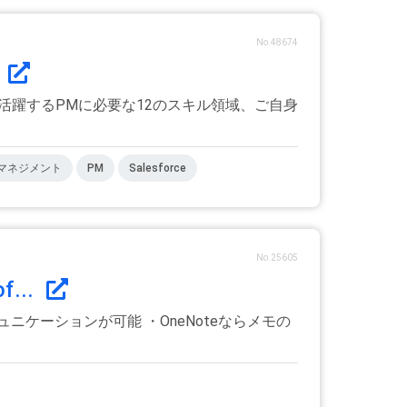
No.48674
y
で活躍するPMに必要な12のスキル領域、ご自身
マネジメント
PM
Salesforce
No.25605
...
コミュニケーションが可能 ・OneNoteならメモの