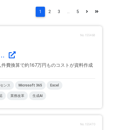
1
2
3
...
5
No.155468
..
人件費換算で約167万円ものコストが資料作成
センス
Microsoft 365
Excel
認
業務改革
生成AI
No.155470