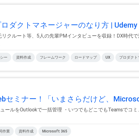
ダクトマネージャーのなり方 | Udem
フー、元リクルート等、5人の先輩PMインタビューを収録！DX時代
.
シー
資料作成
フレームワーク
ロードマップ
UX
プロダクト
ebセミナー！「いまさらだけど、Microsof
スケジュールをOutlookで一括管理 ・いつでもどこでもTeamsで
同作業
資料作成
Microsoft 365