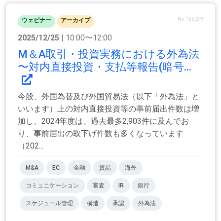
No.155039
ウェビナー
アーカイブ
2025/12/25
| 10:00〜12:00
M＆A取引・投資実務における外為法
〜対内直接投資・支払等報告(暗号...
今般、外国為替及び外国貿易法（以下「外為法」と
いいます）上の対内直接投資等の事前届出件数は増
加し、2024年度は、過去最多2,903件に及んでお
り、事前届出の取下げ件数も多くなっています
（202...
M&A
EC
金融
貿易
海外
コミュニケーション
審査
IR
銀行
スケジュール管理
構造
承認
外為法