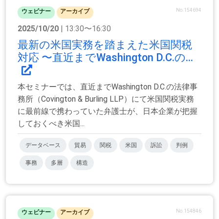
No.154694
ウェビナー
アーカイブ
2025/10/20
| 13:30〜16:30
最新の米国実務を踏まえた米国関税
対応 〜直近までWashington D.C.の...
本セミナーでは、直近までWashington D.C.の法律事
務所（Covington & Burling LLP）にて米国関税実務
に最前線で携わっていた弁護士が、日本企業が把握
しておくべき米国...
データベース
貿易
関税
米国
訴訟
判例
事務
多層
構造
No.154846
ウェビナー
アーカイブ