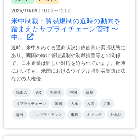
2025/10/09
| 10:00〜12:00
米中制裁・貿易規制の近時の動向を
踏まえたサプライチェーン管理 〜
中...
近時、米中をめぐる通商状況は依然高い緊張状態に
あり、両国の輸出管理規制や制裁措置等との関係
で、日本企業は難しい対応を迫られています。近時
においても、米国におけるウイグル強制労働防止法
などの人権侵...
輸出入
AR
半導体
中国
貿易
サプライチェーン
米国
人権
入管
労働
海外
コンプライアンス
事務
キャッチ
外為法