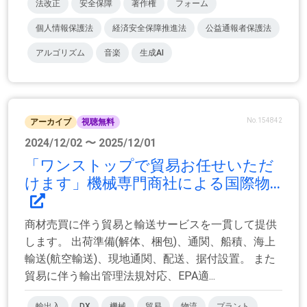
法改正
安全保障
著作権
フォーム
個人情報保護法
経済安全保障推進法
公益通報者保護法
アルゴリズム
音楽
生成AI
No.154842
アーカイブ
視聴無料
2024/12/02 〜 2025/12/01
「ワンストップで貿易お任せいただ
けます」機械専門商社による国際物...
商材売買に伴う貿易と輸送サービスを一貫して提供
します。 出荷準備(解体、梱包)、通関、船積、海上
輸送(航空輸送)、現地通関、配送、据付設置。 また
貿易に伴う輸出管理法規対応、EPA適...
輸出入
DX
機械
貿易
物流
プラント