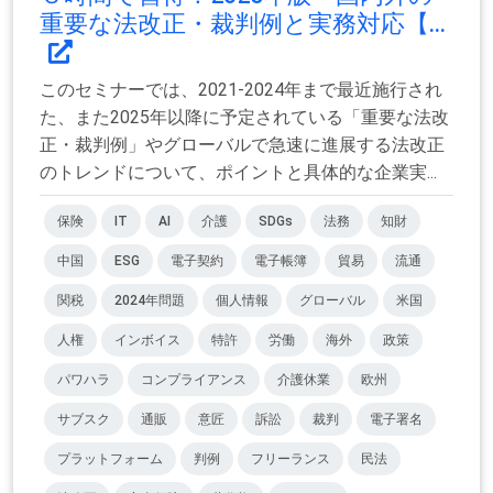
重要な法改正・裁判例と実務対応【...
このセミナーでは、2021-2024年まで最近施行され
た、また2025年以降に予定されている「重要な法改
正・裁判例」やグローバルで急速に進展する法改正
のトレンドについて、ポイントと具体的な企業実...
保険
IT
AI
介護
SDGs
法務
知財
中国
ESG
電子契約
電子帳簿
貿易
流通
関税
2024年問題
個人情報
グローバル
米国
人権
インボイス
特許
労働
海外
政策
パワハラ
コンプライアンス
介護休業
欧州
サブスク
通販
意匠
訴訟
裁判
電子署名
プラットフォーム
判例
フリーランス
民法