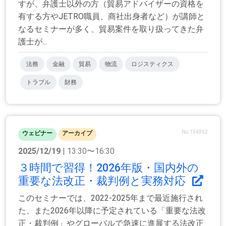
すが、弁護士以外の方（貿易アドバイザーの資格を
有する方やJETRO職員、商社出身者など）が講師と
なるセミナーが多く、貿易案件を取り扱ってきた弁
護士が...
法務
金融
貿易
物流
ロジスティクス
トラブル
財務
No.154862
ウェビナー
アーカイブ
2025/12/19
| 13:30〜16:30
３時間で習得！2026年版・国内外の
重要な法改正・裁判例と実務対応
このセミナーでは、2022-2025年まで最近施行され
た、また2026年以降に予定されている「重要な法改
正・裁判例」やグローバルで急速に進展する法改正