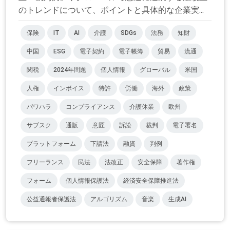
のトレンドについて、ポイントと具体的な企業実...
保険
IT
AI
介護
SDGs
法務
知財
中国
ESG
電子契約
電子帳簿
貿易
流通
関税
2024年問題
個人情報
グローバル
米国
人権
インボイス
特許
労働
海外
政策
パワハラ
コンプライアンス
介護休業
欧州
サブスク
通販
意匠
訴訟
裁判
電子署名
プラットフォーム
下請法
融資
判例
フリーランス
民法
法改正
安全保障
著作権
フォーム
個人情報保護法
経済安全保障推進法
公益通報者保護法
アルゴリズム
音楽
生成AI