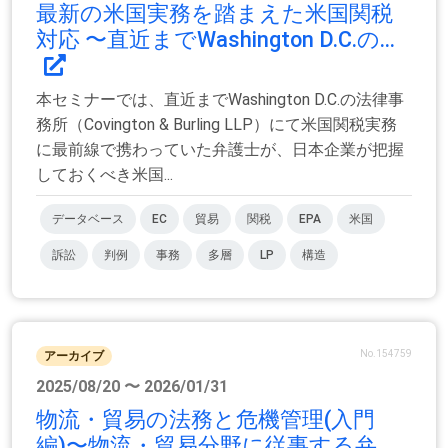
最新の米国実務を踏まえた米国関税
対応 〜直近までWashington D.C.の...
本セミナーでは、直近までWashington D.C.の法律事
務所（Covington & Burling LLP）にて米国関税実務
に最前線で携わっていた弁護士が、日本企業が把握
しておくべき米国...
データベース
EC
貿易
関税
EPA
米国
訴訟
判例
事務
多層
LP
構造
No.154759
アーカイブ
2025/08/20 〜 2026/01/31
物流・貿易の法務と危機管理(入門
編)〜物流・貿易分野に従事する弁