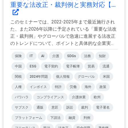
重要な法改正・裁判例と実務対応【...
このセミナーでは、2022-2025年まで最近施行され
た、また2026年以降に予定されている「重要な法改
正・裁判例」やグローバルで急速に進展する法改正
のトレンドについて、ポイントと具体的な企業実...
保険
IT
AI
介護
SDGs
法務
知財
中国
ESG
電子契約
電子帳簿
貿易
流通
関税
2024年問題
個人情報
グローバル
米国
人権
インボイス
特許
労働
海外
政策
パワハラ
コンプライアンス
介護休業
欧州
サブスク
通販
意匠
訴訟
裁判
電子署名
プラットフォーム
下請法
融資
判例