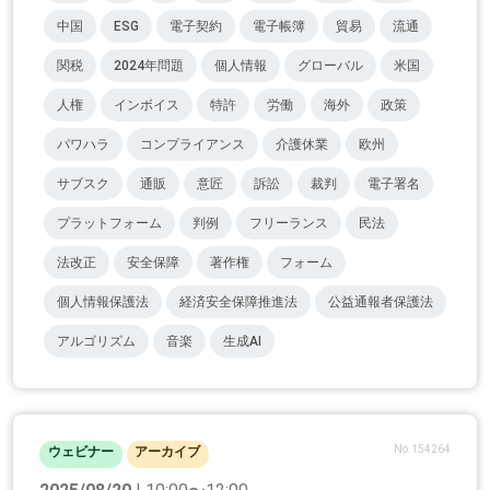
中国
ESG
電子契約
電子帳簿
貿易
流通
関税
2024年問題
個人情報
グローバル
米国
人権
インボイス
特許
労働
海外
政策
パワハラ
コンプライアンス
介護休業
欧州
サブスク
通販
意匠
訴訟
裁判
電子署名
プラットフォーム
判例
フリーランス
民法
法改正
安全保障
著作権
フォーム
個人情報保護法
経済安全保障推進法
公益通報者保護法
アルゴリズム
音楽
生成AI
No.154264
ウェビナー
アーカイブ