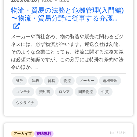
2025/08/20
| 10:00〜12:00
物流・貿易の法務と危機管理(入門編)
〜物流・貿易分野に従事する弁護...
メーカーや商社含め、物の製造や販売に関わるビジ
ネスには、必ず物流が伴います。運送会社は勿論、
そのような企業にとっても、物流に関する法務知識
は必須の知識ですが、この分野には特殊な条約や法
令のほか、...
証券
法務
貿易
物流
メーカー
危機管理
コンテナ
契約書
ロシア
国際物流
性質
ウクライナ
No.154544
アーカイブ
視聴無料