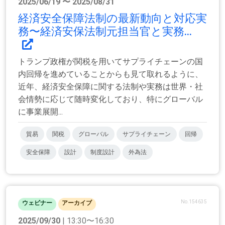
2025/06/19 〜 2025/08/31
経済安全保障法制の最新動向と対応実
務〜経済安保法制元担当官と実務...
トランプ政権が関税を用いてサプライチェーンの国
内回帰を進めていることからも見て取れるように、
近年、経済安全保障に関する法制や実務は世界・社
会情勢に応じて随時変化しており、特にグローバル
に事業展開...
貿易
関税
グローバル
サプライチェーン
回帰
安全保障
設計
制度設計
外為法
No.154635
ウェビナー
アーカイブ
2025/09/30
| 13:30〜16:30