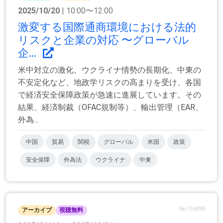
2025/10/20
| 10:00〜12:00
激変する国際通商環境における法的
リスクと企業の対応 〜グローバル
企...
米中対立の激化、ウクライナ情勢の長期化、中東の
不安定化など、地政学リスクの高まりを受け、各国
で経済安全保障政策が急速に進展しています。その
結果、経済制裁（OFAC規制等）、輸出管理（EAR、
外為...
中国
貿易
関税
グローバル
米国
政策
安全保障
外為法
ウクライナ
中東
No.154898
アーカイブ
視聴無料