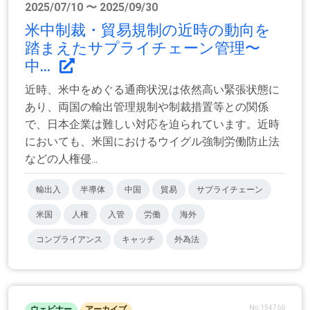
2025/07/10 〜 2025/09/30
米中制裁・貿易規制の近時の動向を
踏まえたサプライチェーン管理〜
中...
近時、米中をめぐる通商状況は依然高い緊張状態に
あり、両国の輸出管理規制や制裁措置等との関係
で、日本企業は難しい対応を迫られています。近時
においても、米国におけるウイグル強制労働防止法
などの人権侵...
輸出入
半導体
中国
貿易
サプライチェーン
米国
人権
入管
労働
海外
コンプライアンス
キャッチ
外為法
No.154766
ウェビナー
アーカイブ