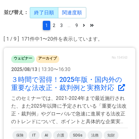
並び替え：
終了日順
関連度順
1
2
3
...
9
[ 1 / 9 ] 171件中1〜20件を表示しています。
No.154563
ウェビナー
アーカイブ
2025/08/13
| 13:30〜16:30
３時間で習得！2025年版・国内外の
重要な法改正・裁判例と実務対応
このセミナーでは、2021-2024年まで最近施行され
た、また2025年以降に予定されている「重要な法改
正・裁判例」やグローバルで急速に進展する法改正
のトレンドについて、ポイントと具体的な企業実...
保険
IT
AI
介護
SDGs
法務
知財