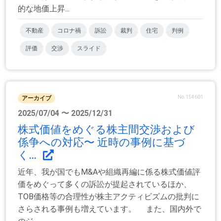
的な地価上昇...
不動産
コロナ禍
訴訟
裁判
住宅
判例
評価
交渉
スライド
No.154601
アーカイブ
2025/07/04 〜 2025/12/31
株式価値をめぐる株主間交渉および
係争への対応〜 近時の事例に基づ
く...
近年、我が国でもM&Aや組織再編に係る株式価値評
価をめぐって多くの訴訟が提起されているほか、
TOB価格等の合理性が株主アクティビズムの批判に
さらされる事例も増えています。 また、国内外で