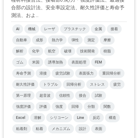
合部の設計法、安全率設定法、耐久性評価と寿命予
測法、およ...
AI
機械
レーザ
プラスチック
金属
接着
自動車
成形
熱力学
弾性
測定
摩擦
解析
化学
航空
破壊
技術開発
樹脂
ゴム
米国
誘導加熱
表面処理
FEM
寿命予測
溶接
疲労試験
表面張力
重回帰分析
耐久性評価
トラブル
回帰分析
ストレス
疲労
第一原理
超音波
信頼性
接合
試験
強度評価
評価
強度
回帰
分類
関数
Excel
溶解
シリコーン
Line
反応
構造
粘着剤
粘着
メカニズム
設計
表面