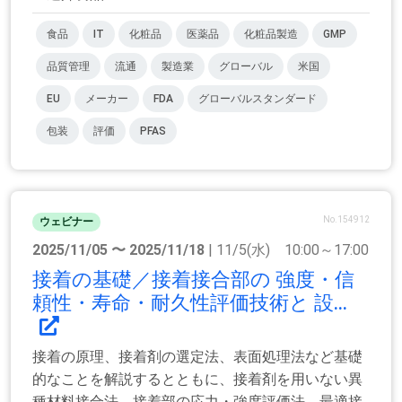
食品
IT
化粧品
医薬品
化粧品製造
GMP
品質管理
流通
製造業
グローバル
米国
EU
メーカー
FDA
グローバルスタンダード
包装
評価
PFAS
No.154912
ウェビナー
2025/11/05 〜 2025/11/18
| 11/5(水) 10:00～17:00
接着の基礎／接着接合部の 強度・信
頼性・寿命・耐久性評価技術と 設...
接着の原理、接着剤の選定法、表面処理法など基礎
的なことを解説するとともに、接着剤を用いない異
種材料接合法、接着部の応力・強度評価法、最適接