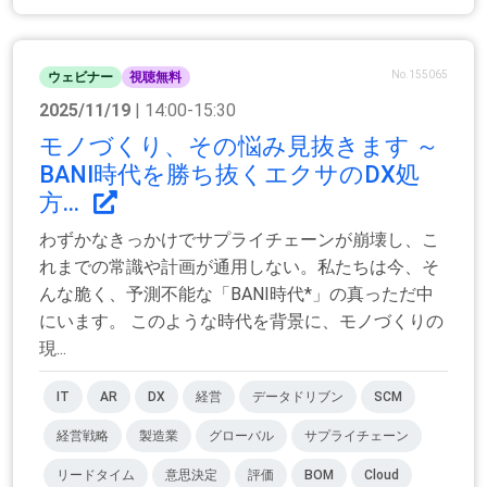
No.155065
ウェビナー
視聴無料
2025/11/19
| 14:00-15:30
モノづくり、その悩み見抜きます ～
BANI時代を勝ち抜くエクサのDX処
方...
わずかなきっかけでサプライチェーンが崩壊し、こ
れまでの常識や計画が通用しない。私たちは今、そ
んな脆く、予測不能な「BANI時代*」の真っただ中
にいます。 このような時代を背景に、モノづくりの
現...
IT
AR
DX
経営
データドリブン
SCM
経営戦略
製造業
グローバル
サプライチェーン
リードタイム
意思決定
評価
BOM
Cloud