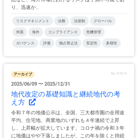
り、迅速か...
リスクマネジメント
法務
法規制
グローバル
米国
海外
コンプライアンス
危機管理
ガバナンス
評価
独占禁止法
安定性
多様性
No.154476
アーカイブ
2025/06/09 〜 2025/12/31
地代改定の基礎知識と継続地代の考
え方
令和７年の地価公示は、全国、三大都市圏の全用途
平均、住宅地、商業地のいずれも４年連続で上昇
し、上昇幅が拡大しています。コロナ禍の令和３年
に地価はやや下落しましたが、この年を除くと持続