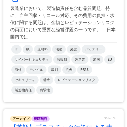
製造業において、製造物責任を含む品質問題、特
に、自主回収・リコール対応、その費用の負担・求
償に関する問題は、金額とレピュテーションリスク
の両面において重要な経営課題の一つです。 日本
国内では...
IT
紙
原材料
法務
経営
バッテリー
サイバーセキュリティ
法規制
製造業
米国
EU
海外
モバイル
裁判
判例
PFAS
セキュリティ
構造
レピュテーションリスク
製造物責任
脆弱性
No.57593
アーカイブ
視聴無料