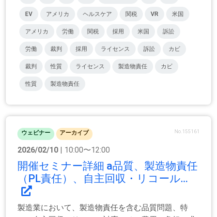
EV
アメリカ
ヘルスケア
関税
VR
米国
アメリカ
労働
関税
採用
米国
訴訟
労働
裁判
採用
ライセンス
訴訟
カビ
裁判
性質
ライセンス
製造物責任
カビ
性質
製造物責任
No.155161
ウェビナー
アーカイブ
2026/02/10
| 10:00〜12:00
開催セミナー詳細 a品質、製造物責任
（PL責任）、自主回収・リコール...
製造業において、製造物責任を含む品質問題、特