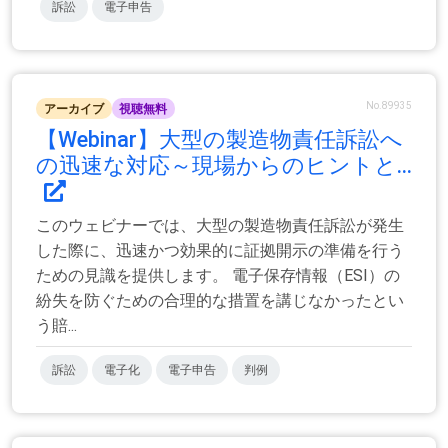
訴訟
電子申告
No.89935
アーカイブ
視聴無料
【Webinar】大型の製造物責任訴訟へ
の迅速な対応～現場からのヒントと...
このウェビナーでは、大型の製造物責任訴訟が発生
した際に、迅速かつ効果的に証拠開示の準備を行う
ための見識を提供します。 電子保存情報（ESI）の
紛失を防ぐための合理的な措置を講じなかったとい
う賠...
訴訟
電子化
電子申告
判例