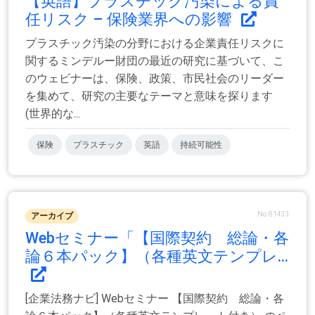
【英語】プラスチック汚染による責
任リスク – 保険業界への影響
プラスチック汚染の分野における企業責任リスクに
関するミンデルー財団の最近の研究に基づいて、こ
のウェビナーは、保険、政策、市民社会のリーダー
を集めて、研究の主要なテーマと意味を探ります
(世界的な...
保険
プラスチック
英語
持続可能性
No.81433
アーカイブ
Webセミナー「【国際契約 総論・各
論６本パック】（各種英文テンプレ...
[企業法務ナビ] Webセミナー 【国際契約 総論・各