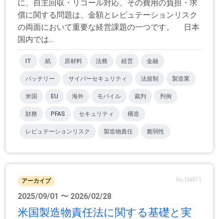
に、自主回収・リコール対応、その費用の負担・求
償に関する問題は、金額とレピュテーションリスク
の両面において重要な経営課題の一つです。 日本
国内では...
IT
紙
原材料
法務
経営
金融
バッテリー
サイバーセキュリティ
法規制
製造業
米国
EU
海外
モバイル
裁判
判例
財務
PFAS
セキュリティ
構造
レピュテーションリスク
製造物責任
脆弱性
No.154871
アーカイブ
2025/09/01 〜 2026/02/28
米国製造物責任法に関する基礎と実