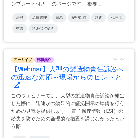
ンプレート付き） のページです。 概要 ...
法務
品質管理
貿易
秘密保持
監査
代理店
交渉
秘密保持契約
No.89934
アーカイブ
視聴無料
【Webinar】大型の製造物責任訴訟へ
の迅速な対応～現場からのヒントと...
このウェビナーでは、大型の製造物責任訴訟が発生
した際に、迅速かつ効果的に証拠開示の準備を行う
ための見識を提供します。 電子保存情報（ESI）の
紛失を防ぐための合理的な措置を講じなかったとい
う賠...