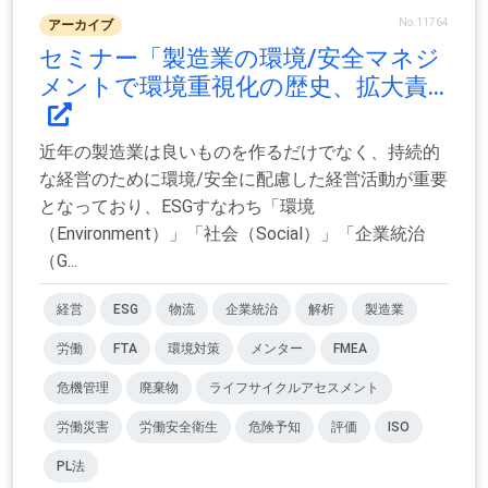
No.11764
アーカイブ
セミナー「製造業の環境/安全マネジ
メントで環境重視化の歴史、拡大責...
近年の製造業は良いものを作るだけでなく、持続的
な経営のために環境/安全に配慮した経営活動が重要
となっており、ESGすなわち「環境
（Environment）」「社会（Social）」「企業統治
（G...
経営
ESG
物流
企業統治
解析
製造業
労働
FTA
環境対策
メンター
FMEA
危機管理
廃棄物
ライフサイクルアセスメント
労働災害
労働安全衛生
危険予知
評価
ISO
PL法