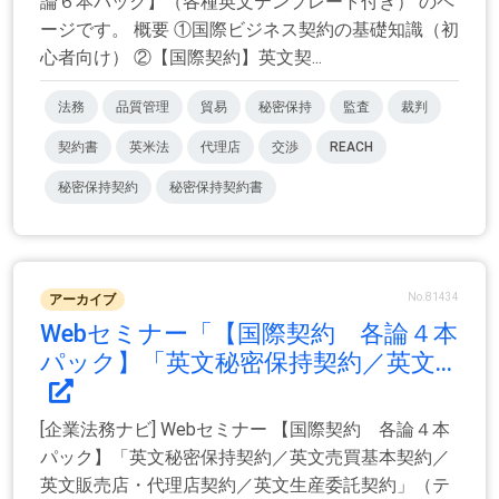
論６本パック】（各種英文テンプレート付き） のペ
ージです。 概要 ①国際ビジネス契約の基礎知識（初
心者向け） ②【国際契約】英文契...
法務
品質管理
貿易
秘密保持
監査
裁判
契約書
英米法
代理店
交渉
REACH
秘密保持契約
秘密保持契約書
No.81434
アーカイブ
Webセミナー「【国際契約 各論４本
パック】「英文秘密保持契約／英文...
[企業法務ナビ] Webセミナー 【国際契約 各論４本
パック】「英文秘密保持契約／英文売買基本契約／
英文販売店・代理店契約／英文生産委託契約」（テ