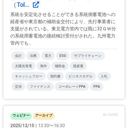
（Tol...
系統を安定化させることができる系統側蓄電池への
経産省や東京都の補助金交付により、先行事業者に
支援がされている。東北電力管内では既に32ＧＷ分
の系統用蓄電池の接続検討受付がされた。九州電力
管内でも...
会計
法務
電力
ESG
サプライチェーン
太陽光発電
海外
補助金
脱炭素
キャッシュフロー
契約書
ビジネスモデル
入札
交渉
ファイナンス
コーポレートPPA
PPA
No.154980
ウェビナー
アーカイブ
2025/12/15
| 13:30〜16:30