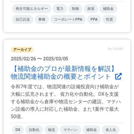
再生可能エネルギー
電力
制御
政策
補助金
自己託送
事務
コーポレートPPA
PPA
性質
No.154069
アーカイブ
2025/02/26 〜 2025/03/05
【補助⾦のプロが最新情報を解説】
物流関連補助金の概要とポイント
令和7年度では、物流関連の設備投資向け補助金が
大幅に拡充されます。 省力化や自動化、DXを支援
する補助金から倉庫や物流センターの建設、マテハ
ン設備の導入に対応した補助⾦、また1案件で最大
50億...
DX
自動化
物流
マテハン
補助金
省人化