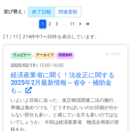
並び替え：
終了日順
関連度順
1
2
3
...
11
[ 1 / 11 ] 214件中1〜20件を表示しています。
No.153928
ウェビナー
アーカイブ
視聴無料
2025/02/19
| 15:00-16:00
経済産業省に聞く！法改正に関する
2025年2月最新情報～省令・補助金
も...
いよいよ目前に迫った、改正物流関連二法の施行。
準備は進めつつも「どうすればいいのか詳細が分か
らない部分も多い」と感じている方も多いのではな
いでしょうか。 今回は経済産業省 物流企画室の皆
様をお...