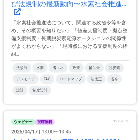
び法規制の最新動向〜水素社会推進...
「水素社会推進法について、関連する政省令等を含
め、その概要を知りたい」 「値差支援制度・拠点整
備支援制度・長期脱炭素電源オークションの関係性
がよくわからない」 「現時点における支援制度の枠
組...
法規制
水素
省エネ
政策
補助金
脱炭素
アンモニア
FAQ
ロードマップ
法改正
省令
設計
制度設計
No.154124
ウェビナー
視聴無料
2025/04/17
| 13:00〜13:45