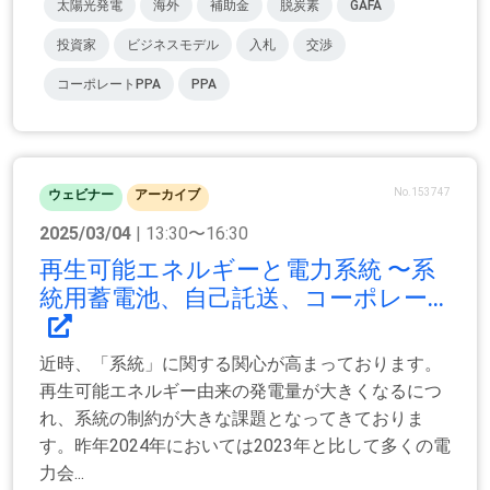
太陽光発電
海外
補助金
脱炭素
GAFA
投資家
ビジネスモデル
入札
交渉
コーポレートPPA
PPA
No.153747
ウェビナー
アーカイブ
2025/03/04
| 13:30〜16:30
再生可能エネルギーと電力系統 〜系
統用蓄電池、自己託送、コーポレー...
近時、「系統」に関する関心が高まっております。
再生可能エネルギー由来の発電量が大きくなるにつ
れ、系統の制約が大きな課題となってきておりま
す。昨年2024年においては2023年と比して多くの電
力会...