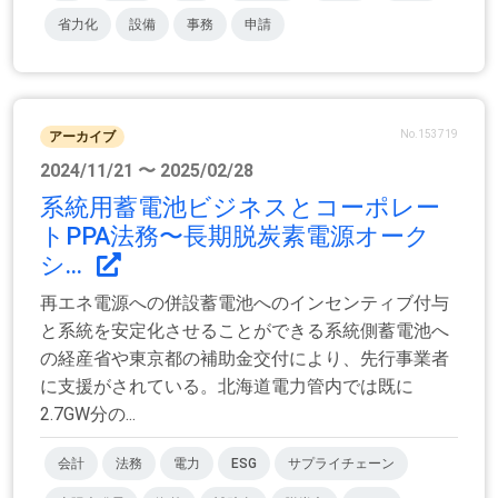
省力化
設備
事務
申請
No.153719
アーカイブ
2024/11/21 〜 2025/02/28
系統用蓄電池ビジネスとコーポレー
トPPA法務〜長期脱炭素電源オーク
シ...
再エネ電源への併設蓄電池へのインセンティブ付与
と系統を安定化させることができる系統側蓄電池へ
の経産省や東京都の補助金交付により、先行事業者
に支援がされている。北海道電力管内では既に
2.7GW分の...
会計
法務
電力
ESG
サプライチェーン