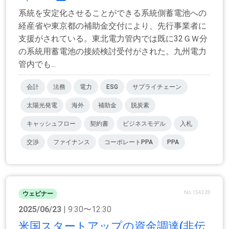
系統を安定化させることができる系統側蓄電池への
経産省や東京都の補助金交付により、先行事業者に
支援がされている。東北電力管内では既に32ＧＷ分
の系統用蓄電池の接続検討受付がされた。九州電力
管内でも...
会計
法務
電力
ESG
サプライチェーン
太陽光発電
海外
補助金
脱炭素
キャッシュフロー
契約書
ビジネスモデル
入札
交渉
ファイナンス
コーポレートPPA
PPA
No.154328
ウェビナー
2025/06/23
| 9:30〜12:30
米国スタートアップの資金調達(非伝