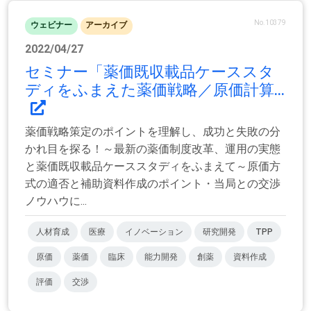
No.10379
ウェビナー
アーカイブ
2022/04/27
セミナー「薬価既収載品ケーススタ
ディをふまえた薬価戦略／原価計算...
薬価戦略策定のポイントを理解し、成功と失敗の分
かれ目を探る！～最新の薬価制度改革、運用の実態
と薬価既収載品ケーススタディをふまえて～原価方
式の適否と補助資料作成のポイント・当局との交渉
ノウハウに...
人材育成
医療
イノベーション
研究開発
TPP
原価
薬価
臨床
能力開発
創薬
資料作成
評価
交渉