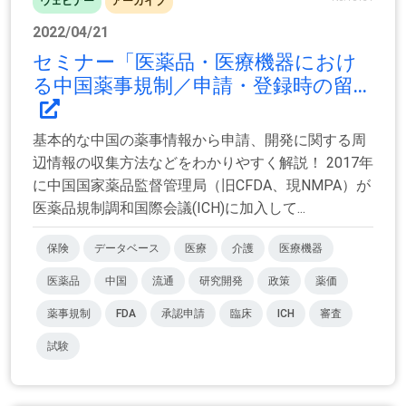
ウェビナー
アーカイブ
2022/04/21
セミナー「医薬品・医療機器におけ
る中国薬事規制／申請・登録時の留...
基本的な中国の薬事情報から申請、開発に関する周
辺情報の収集方法などをわかりやすく解説！ 2017年
に中国国家薬品監督管理局（旧CFDA、現NMPA）が
医薬品規制調和国際会議(ICH)に加入して...
保険
データベース
医療
介護
医療機器
医薬品
中国
流通
研究開発
政策
薬価
薬事規制
FDA
承認申請
臨床
ICH
審査
試験