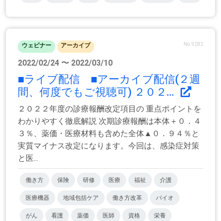
No.9282
ウェビナー
アーカイブ
2022/02/24 〜 2022/03/10
■ライブ配信 ■アーカイブ配信(２週
間、何度でもご視聴可) ２０２...
２０２２年度の診療報酬改定項目の 重点ポイントを
わかりやすく徹底解説 次期診療報酬は本体＋０．４
３％、薬価・医療材料も含めた全体▲０．９４％と
実質マイナス改定になります。今回は、感染症対策
と医...
働き方
保険
研修
医療
福祉
介護
医療機器
地域包括ケア
働き方改革
バイオ
がん
看護
薬価
医師
資格
栄養