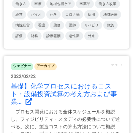
働き方
医療
地域包括ケア
医薬品
働き方改革
経営
バイオ
化学
コロナ禍
採用
地域医療
病院経営
看護
薬価
医師
リハビリ
救急
評価
財務
診療報酬
急性期
外来
No.9387
ウェビナー
アーカイブ
2022/02/22
基礎】化学プロセスにおけるコス
ト・設備投資試算の考え方および事
業...
プロセス開発における全体スケジュールを概説
し、フィジビリティ・スタディの必要性について述
べる。次に、製造コストの算出方法について概説