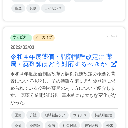
審査
判例
ライセンス
No.6549
ウェビナー
アーカイブ
2022/03/03
令和４年度薬価・調剤報酬改定に 薬
局・薬剤師はどう対応するべきか
令和４年度薬価制度改革と調剤報酬改定の概要と背
景について概説し、その議論を踏まえた薬剤師に求
められている役割や薬局のあり方について紹介しま
す。 医薬分業開始以後、基本的には大きな変化がな
かった...
医療
介護
地域包括ケア
ウイルス
持続可能性
薬価
薬剤師
薬局
社会保障
在宅医療
外来