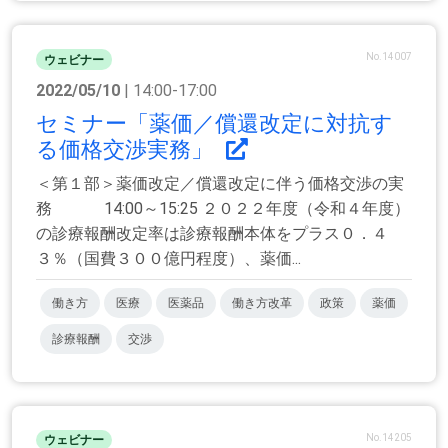
No.14007
ウェビナー
2022/05/10
| 14:00-17:00
セミナー「薬価／償還改定に対抗す
る価格交渉実務」
＜第１部＞薬価改定／償還改定に伴う価格交渉の実
務 14:00～15:25 ２０２２年度（令和４年度）
の診療報酬改定率は診療報酬本体をプラス０．４
３％（国費３００億円程度）、薬価...
働き方
医療
医薬品
働き方改革
政策
薬価
診療報酬
交渉
No.14205
ウェビナー