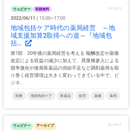
No.25430
ウェビナー
視聴無料
2022/06/11
| 15:00~17:00
地域包括ケア時代の薬局経営 ～地
域支援加算2取得への道～『地域包
括...
第1部 20年後の薬局経営を考える 報酬改定や薬価
改定による収益の減少に加えて、異業種参入による
競争激化や後発医薬品の供給不足など調剤薬局を取
り巻く経営環境は大きく変わってきている中で、ビ
ジネ...
医療
地域包括ケア
医薬品
経営
薬価
薬局
No.24635
ウェビナー
アーカイブ