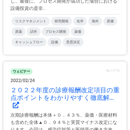
し、最後に、プロセス開発が成功した場合における
設備投資の是非...
リスクマネジメント
研究開発
化学
海外
原価
原薬
試作
プロセス開発
薬価
キャッシュフロー
設備
意思決定
No.11716
ウェビナー
2022/02/24
２０２２年度の診療報酬改定項目の重
点ポイントをわかりやすく徹底解...
次期診療報酬は本体＋０．４３％、薬価・医療材料
も含めた全体▲０．９４％と実質マイナス改定にな
ります。今回は、感染症対策と医師等の働き方改