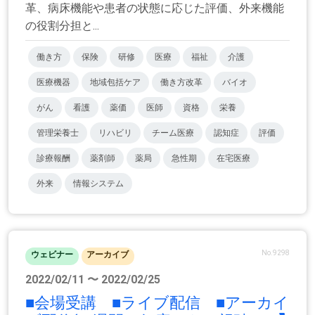
革、病床機能や患者の状態に応じた評価、外来機能
の役割分担と...
働き方
保険
研修
医療
福祉
介護
医療機器
地域包括ケア
働き方改革
バイオ
がん
看護
薬価
医師
資格
栄養
管理栄養士
リハビリ
チーム医療
認知症
評価
診療報酬
薬剤師
薬局
急性期
在宅医療
外来
情報システム
No.9298
ウェビナー
アーカイブ
2022/02/11 〜 2022/02/25
■会場受講 ■ライブ配信 ■アーカイ