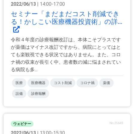
2022/06/13
| 14:00-17:00
セミナー「まだまだコスト削減でき
る！かしこい医療機器投資術」の詳...
令和４年度の診療報酬改訂は、本体こそプラスです
が薬価はマイナス改訂ですから、病院にとってはと
ても楽観視できる状況ではありません。また、コロ
ナ禍の収束が長引く中、患者数の減に悩まされてい
る病院も多...
医療
医療機器
コスト削減
コロナ禍
薬価
設備
診療報酬
No.25649
ウェビナー
2022/06/13
| 13:00-15:30