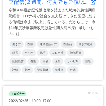
ブ配信(２週間、何度でもご視聴...
令和４年度診療報酬改定を踏まえた戦略的急性期病
院経営 コロナ禍で社会を支え続けてきた医療に対す
る信頼は今まで以上に増している。だからこそ、令
和4年度診療報酬改定は急性期入院医療に厳しいも
のには...
働き方
医療
地域包括ケア
医薬品
働き方改革
経営
バイオ
化学
コロナ禍
地域医療
病院経営
看護
薬価
医師
リハビリ
救急
評価
財務
診療報酬
急性期
外来
No.7986
ウェビナー
2022/02/25
| 10:00-17:00