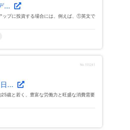
..
アップに投資する場合には、例えば、①英文で
No.155241
...
約25歳と若く、豊富な労働力と旺盛な消費需要