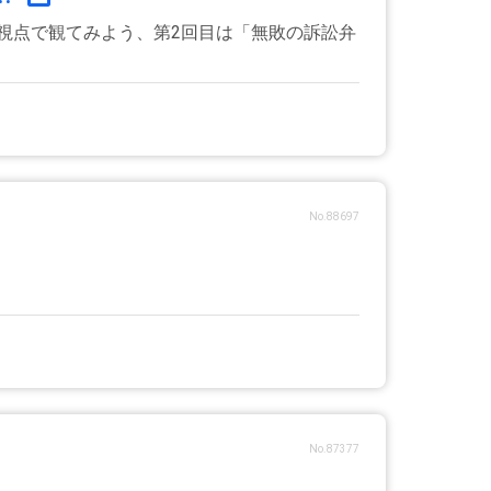
視点で観てみよう、第2回目は「無敗の訴訟弁
No.88697
No.87377