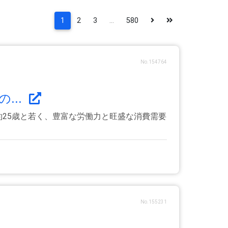
1
2
3
...
580
No.154764
...
約25歳と若く、豊富な労働力と旺盛な消費需要
No.155231