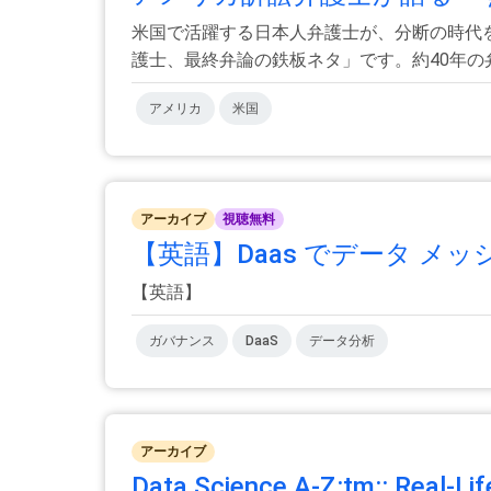
米国で活躍する日本人弁護士が、分断の時代
護士、最終弁論の鉄板ネタ」です。約40年の弁護
アメリカ
米国
アーカイブ
視聴無料
【英語】Daas でデータ メ
【英語】
ガバナンス
DaaS
データ分析
アーカイブ
Data Science A-Z:tm:: Real-Lif