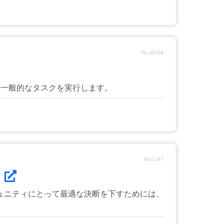
No.64564
ための一般的なタスクを実行します。
No.3541
.
ュニティにとって最適な決断を下すためには、