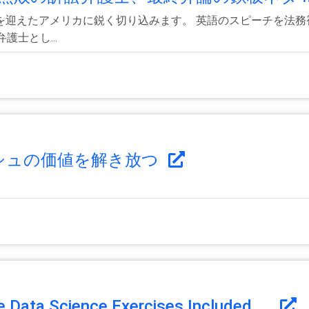
を迎えたアメリカに鋭く切り込みます。 英語のスピーチを法務
士とし...
ッシュの価値を解き放つ
e Data Science Exercises Included ...