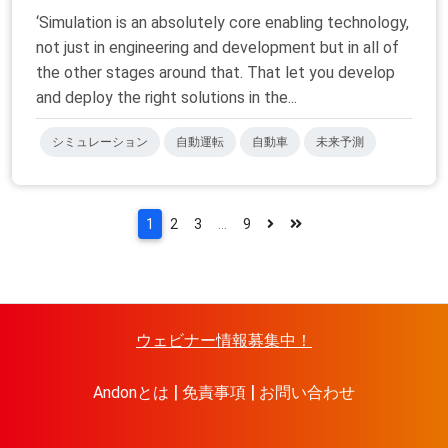
‘Simulation is an absolutely core enabling technology,
not just in engineering and development but in all of
the other stages around that. That let you develop
and deploy the right solutions in the...
シミュレーション
自動運転
自動車
未来予測
1
2
3
...
9
ウェビナー情報募集中！
Andonとは
免責事項
お問い合わせ