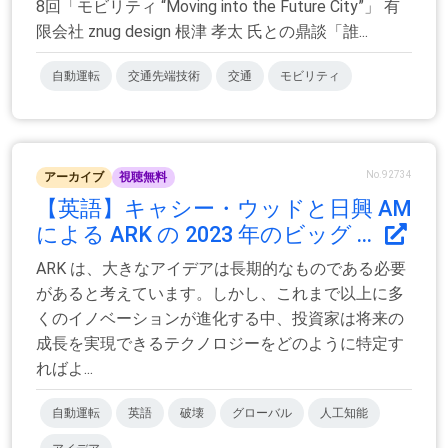
8回「モビリティ “Moving into the Future City”」 有
限会社 znug design 根津 孝太 氏との鼎談「誰...
自動運転
交通先端技術
交通
モビリティ
No.92734
アーカイブ
視聴無料
【英語】キャシー・ウッドと日興 AM
による ARK の 2023 年のビッグ ...
ARK は、大きなアイデアは長期的なものである必要
があると考えています。しかし、これまで以上に多
くのイノベーションが進化する中、投資家は将来の
成長を実現できるテクノロジーをどのように特定す
ればよ...
自動運転
英語
破壊
グローバル
人工知能