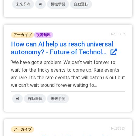
未来予測
AI
機械学習
自動運転
No.15762
アーカイブ
視聴無料
How can AI help us reach universal
autonomy? - Future of Technol...
‘We have got a problem. We can’t wait forever to
wait for the tricky events to come up. Rare events
are rare. It’s the rare events that will catch us out but
we can’t wait around forever waiting fo...
AI
自動運転
未来予測
No.85853
アーカイブ