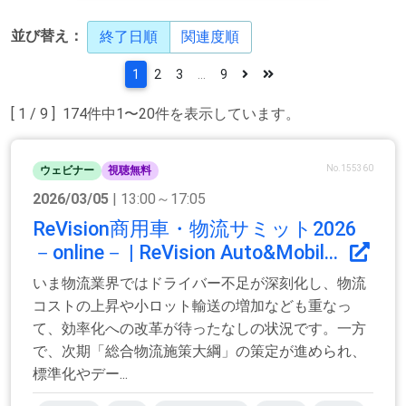
並び替え：
終了日順
関連度順
1
2
3
...
9
[ 1 / 9 ] 174件中1〜20件を表示しています。
No.155360
ウェビナー
視聴無料
2026/03/05
| 13:00～17:05
ReVision商用車・物流サミット2026
－online－ | ReVision Auto&Mobil...
いま物流業界ではドライバー不足が深刻化し、物流
コストの上昇や小ロット輸送の増加なども重なっ
て、効率化への改革が待ったなしの状況です。一方
で、次期「総合物流施策大綱」の策定が進められ、
標準化やデー...