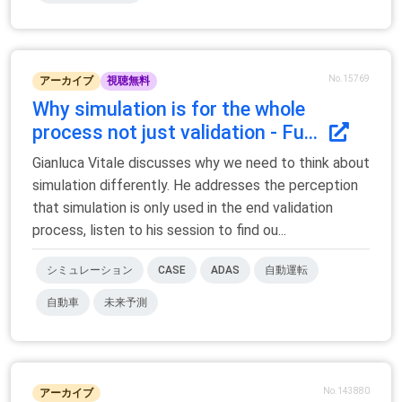
No.15769
アーカイブ
視聴無料
Why simulation is for the whole
process not just validation - Fu...
Gianluca Vitale discusses why we need to think about
simulation differently. He addresses the perception
that simulation is only used in the end validation
process, listen to his session to find ou...
シミュレーション
CASE
ADAS
自動運転
自動車
未来予測
No.143880
アーカイブ