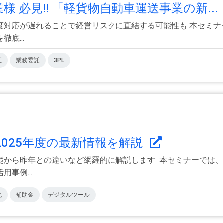
 必見!! 「軽貨物自動車運送事業の新...
r>制度対応が遅れることで経営リスクに直結する可能性も 本セ
底...
正
業務委託
3PL
2025年度の最新情報を解説
から昨年との違いなど網羅的に解説します 本セミナーでは、2
事例...
化
補助金
デジタルツール