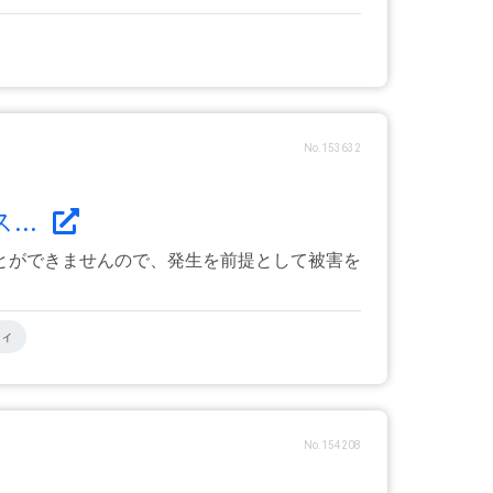
No.153632
..
とができませんので、発生を前提として被害を
ィ
No.154208