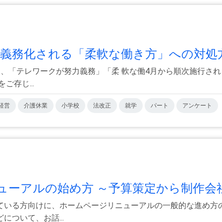
義務化される「柔軟な働き方」への対処方.
は、「テレワークが努力義務」「柔 軟な働4月から順次施行さ
存じ...
経営
介護休業
小学校
法改正
就学
パート
アンケート
ーアルの始め方 ～予算策定から制作会社.
ている方向けに、ホームページリニューアルの一般的な進め方
ついて、お話...