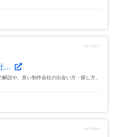
No.154277
..
の解説や、良い制作会社の出会い方・探し方、
No.154294