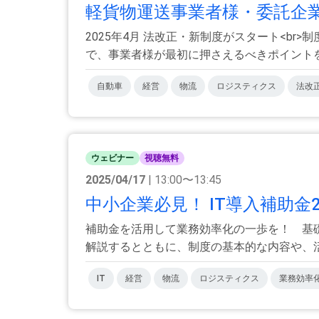
軽貨物運送事業者様・委託企業様
2025年4月 法改正・新制度がスタート<b
で、事業者様が最初に押さえるべきポイントを徹
自動車
経営
物流
ロジスティクス
法改
ウェビナー
視聴無料
2025/04/17
| 13:00〜13:45
中小企業必見！ IT導入補助金
補助金を活用して業務効率化の一歩を！ 基礎
解説するとともに、制度の基本的な内容や、活用
IT
経営
物流
ロジスティクス
業務効率