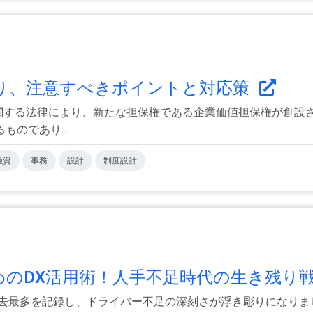
り、注意すべきポイントと対応策
に関する法律により、新たな担保権である企業価値担保権が創設
のであり...
融資
事務
設計
制度設計
めのDX活用術！人手不足時代の生き残り戦略
過去最多を記録し、ドライバー不足の深刻さが浮き彫りになり