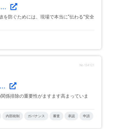
..
故を防ぐためには、現場で本当に“伝わる”安全
No.154121
..
の関係排除の重要性がますます高まっていま
内部統制
ガバナンス
審査
承認
申請