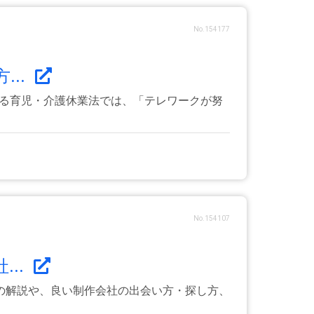
No.154177
..
れる育児・介護休業法では、「テレワークが努
No.154107
..
の解説や、良い制作会社の出会い方・探し方、