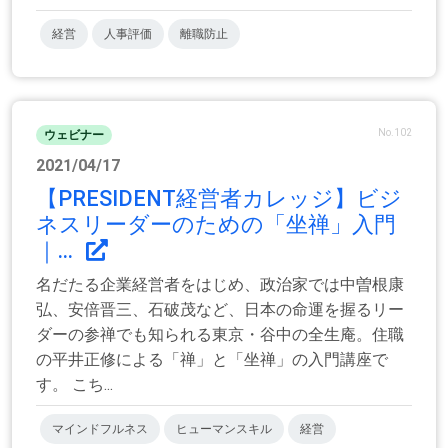
経営
人事評価
離職防止
No.102
ウェビナー
2021/04/17
【PRESIDENT経営者カレッジ】ビジ
ネスリーダーのための「坐禅」入門
｜...
名だたる企業経営者をはじめ、政治家では中曽根康
弘、安倍晋三、石破茂など、日本の命運を握るリー
ダーの参禅でも知られる東京・谷中の全生庵。住職
の平井正修による「禅」と「坐禅」の入門講座で
す。 こち...
マインドフルネス
ヒューマンスキル
経営