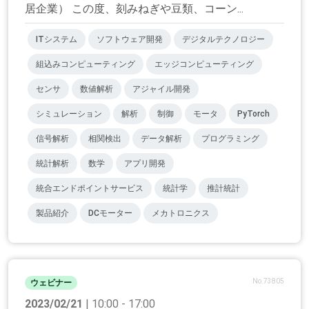
居企業） この度、刻みねぎや豆類、コーン...
ITシステム
ソフトウェア開発
デジタルテクノロジー
組込みコンピューティング
エッジコンピューティング
センサ
数値解析
アジャイル開発
シミュレーション
解析
制御
モータ
PyTorch
信号解析
相関検出
データ解析
プログラミング
統計解析
数学
アプリ開発
統合エンドポイントサービス
統計学
推計統計
製品紹介
DCモーター
メカトロニクス
No.73805
ウェビナー
2023/02/21
| 10:00 - 17:00