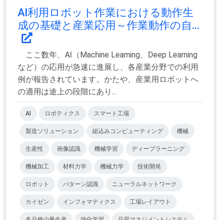
AI利用ロボット作業における動作生
成の基礎と産業応用～作業動作の自...
ここ数年、AI（Machine Learning、Deep Learning
など）の応用が急速に進展し、各産業分野での利用
例が報告されています。かたや、産業用ロボットへ
の適用は途上の段階にあり...
AI
ロボティクス
スマート工場
製造ソリューション
組込みコンピューティング
機械
生産性
画像認識
機械学習
ディープラーニング
機械加工
材料力学
機械力学
技術開発
ロボット
パターン認識
ニューラルネットワーク
カイゼン
インフォマティクス
工場レイアウト
多品種少量生産
強化学習
品質マネジメントシステム