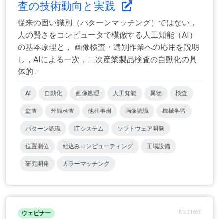
査の技術動向と実践
従来の固い識別（パターンマッチング）ではない，
人の賢さをコンピュータで模倣する人工知能（AI）
の基本原理と， 画像検査・選別作業への応用を説明
し，AIによる一次，二次産業製品検査の自動化の具
体的...
AI
自動化
画像処理
人工知能
異物
検査
監査
外観検査
他社事例
画像認識
機械学習
パターン認識
ITシステム
ソフトウェア開発
位置測位
組込みコンピューティング
工場設備
研究開発
カラーマッチング
No.21653
ウェビナー