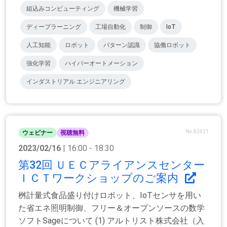
組込みコンピューティング
機械学習
ディープラーニング
工場自動化
制御
IoT
人工知能
ロボット
パターン認識
協働ロボット
強化学習
ハイパーオートメーション
インダストリアル エンジニアリング
No.82421
ウェビナー
視聴無料
2023/02/16
| 16:00 - 18:30
第32回 ＵＥＣアライアンスセンター
ＩＣＴワークショップのご案内
桝計量式食品盛り付けロボット、IoTセンサを用い
た省エネ照明制御、フリー＆オープンソースの数学
ソフトSageについて (1) アルトリスト株式会社（入