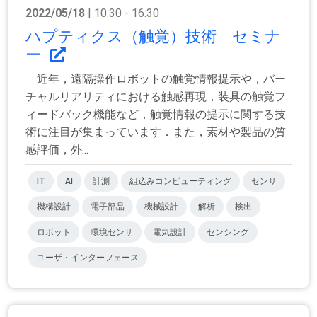
2022/05/18
| 10:30 - 16:30
ハプティクス（触覚）技術 セミナ
ー
近年，遠隔操作ロボットの触覚情報提示や，バー
チャルリアリティにおける触感再現，装具の触覚フ
ィードバック機能など，触覚情報の提示に関する技
術に注目が集まっています．また，素材や製品の質
感評価，外...
IT
AI
計測
組込みコンピューティング
センサ
機構設計
電子部品
機械設計
解析
検出
ロボット
環境センサ
電気設計
センシング
ユーザ・インターフェース