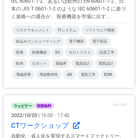
IEC 60601-1-2、あるいは欧州の EN 60601-1-2、日
本の JIS T 0601-1-2 のような IEC 60601-1-2 に基づ
く規格への適合が、 医療機器を市場に出す...
リスクマネジメント
ITシステム
ソフトウェア開発
組込みコンピューティング
電子機器
電子部品
医療
医療機器
EC
ゼロトラスト
品質工学
欧州
ロボット
電磁界
電源設計
電気設計
電磁誘導
周波数特性
JIS
電気工学
ECM
No.51662
ウェビナー
視聴無料
2022/10/20
| 16:00 - 17:40
CTワークショップ
自動化・省人化を実現するスマートファクトリー、