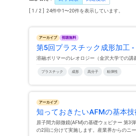
[ 1 / 2 ] 24件中1〜20件を表示しています。
アーカイブ
視聴無料
第5回プラスチック成形加工 - Y
溶融ポリマーのレオロジー（金沢大学での講
プラスチック
成形
高分子
粘弾性
アーカイブ
知っておきたいAFMの基本技術
原子間力顕微鏡(AFM)の基礎ウェビナー 
の2回に分けて実施します。産業界からのニーズも