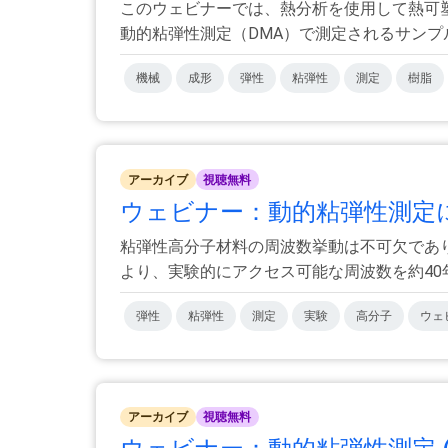
このウェビナーでは、熱分析を使用して熱可塑
動的粘弾性測定（DMA）で測定されるサンプルの
機械
成形
弾性
粘弾性
測定
樹脂
アーカイブ
視聴無料
ウェビナー：動的粘弾性測定によ
粘弾性高分子材料の周波数挙動は不可欠であ
より、実験的にアクセス可能な周波数を約40年間
弾性
粘弾性
測定
実験
高分子
ウェ
アーカイブ
視聴無料