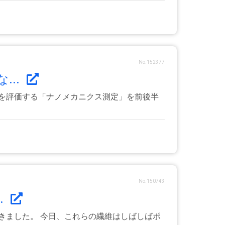
No.152377
...
性を評価する「ナノメカニクス測定」を前後半
No.150743
.
きました。 今日、これらの繊維はしばしばポ