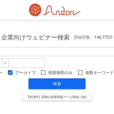
企業向けウェビナー検索
登録件数：146,772件
～
ー
アーカイブ
視聴無料のみ
複数キーワード
検索
【粘弾性】関連の新着情報メール登録に進む