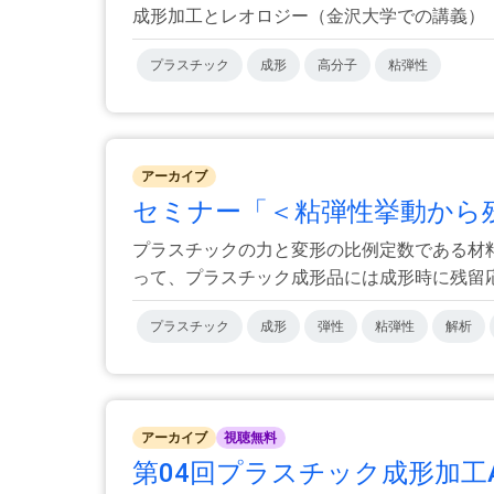
成形加工とレオロジー（金沢大学での講義）
プラスチック
成形
高分子
粘弾性
アーカイブ
セミナー「＜粘弾性挙動から残
プラスチックの力と変形の比例定数である材
って、プラスチック成形品には成形時に残留応力
プラスチック
成形
弾性
粘弾性
解析
アーカイブ
視聴無料
第04回プラスチック成形加工A -