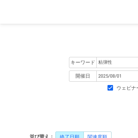
キーワード
開催日
ウェビナ
並び替え：
終了日順
関連度順