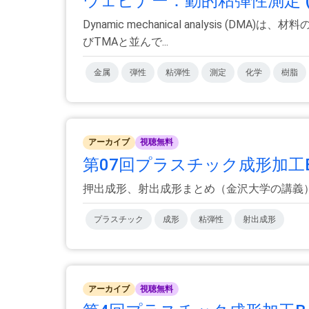
ウェビナー：動的粘弾性測定 (
Dynamic mechanical analysi
びTMAと並んで...
金属
弾性
粘弾性
測定
化学
樹脂
アーカイブ
視聴無料
第07回プラスチック成形加工B -
押出成形、射出成形まとめ（金沢大学の講義
プラスチック
成形
粘弾性
射出成形
アーカイブ
視聴無料