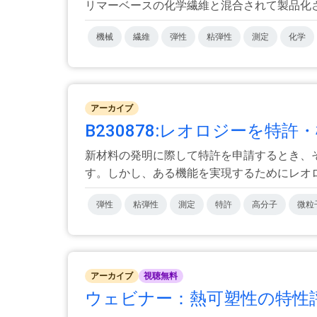
リマーベースの化学繊維と混合されて製品化され
機械
繊維
弾性
粘弾性
測定
化学
アーカイブ
B230878:レオロジーを特
新材料の発明に際して特許を申請するとき、
す。しかし、ある機能を実現するためにレオロジ
弾性
粘弾性
測定
特許
高分子
微粒
アーカイブ
視聴無料
ウェビナー：熱可塑性の特性評価