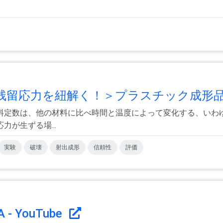
留応力を紐解く！＞プラスチック成形品.
料定数は、他の材料に比べ時間と温度によって変化する、いわ
が生ずる場...
実験
破壊
射出成形
信頼性
評価
 YouTube