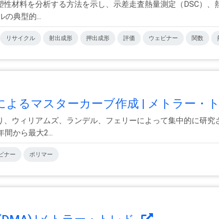
性材料を分析する方法を示し、示差走査熱量測定（DSC）、熱
典型的...
リサイクル
射出成形
押出成形
評価
ウェビナー
関数
るマスターカーブ作成 | メトラー・ト.
り、ウィリアムズ、ランデル、フェリーによって集中的に研究さ
から最大2...
ビナー
ポリマー