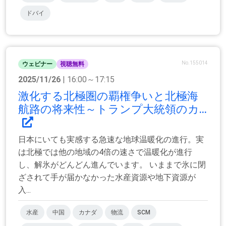
ドバイ
No.155014
ウェビナー
視聴無料
2025/11/26
| 16:00～17:15
激化する北極圏の覇権争いと北極海
航路の将来性～トランプ大統領のカ...
日本にいても実感する急速な地球温暖化の進行。実
は北極では他の地域の4倍の速さで温暖化が進行
し、解氷がどんどん進んでいます。 いままで氷に閉
ざされて手が届かなかった水産資源や地下資源が
入...
水産
中国
カナダ
物流
SCM