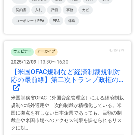
契約書
入札
評価
事務
カビ
コーポレートPPA
PPA
構造
No.154979
ウェビナー
アーカイブ
2025/12/09
| 13:30〜16:30
【米国OFAC規制など経済制裁規制対
応の最前線】第二次トランプ政権の...
米国財務省OFAC（外国資産管理室）による経済制裁
規制の域外適用や二次的制裁が積極化している。米
国に拠点を有しない日本企業であっても、巨額の制
裁金や米国市場へのアクセス制限を課せられるリス
クに対...