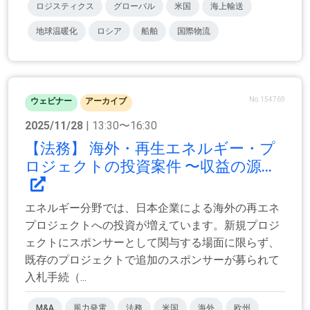
ロジスティクス
グローバル
米国
海上輸送
地球温暖化
ロシア
船舶
国際物流
No.154769
ウェビナー
アーカイブ
2025/11/28
| 13:30〜16:30
【法務】 海外・再生エネルギー・プ
ロジェクトの投資案件 〜収益の源...
エネルギー分野では、日本企業による海外の再エネ
プロジェクトへの投資が増えています。新規プロジ
ェクトにスポンサーとして関与する場面に限らず、
既存のプロジェクトで追加のスポンサーが募られて
入札手続（...
M&A
風力発電
法務
米国
海外
欧州