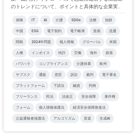
のトレンドについて、ポイントと具体的な企業実...
保険
IT
AI
介護
SDGs
法務
知財
中国
ESG
電子契約
電子帳簿
貿易
流通
関税
2024年問題
個人情報
グローバル
米国
人権
インボイス
特許
労働
海外
政策
パワハラ
コンプライアンス
介護休業
欧州
サブスク
通販
意匠
訴訟
裁判
電子署名
プラットフォーム
下請法
融資
判例
フリーランス
民法
法改正
安全保障
著作権
フォーム
個人情報保護法
経済安全保障推進法
公益通報者保護法
アルゴリズム
音楽
生成AI