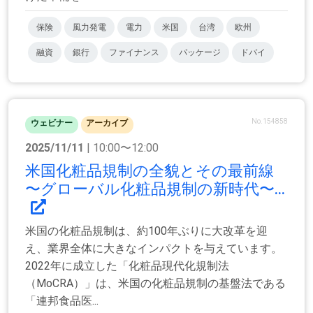
保険
風力発電
電力
米国
台湾
欧州
融資
銀行
ファイナンス
パッケージ
ドバイ
No.154858
ウェビナー
アーカイブ
2025/11/11
| 10:00〜12:00
米国化粧品規制の全貌とその最前線
〜グローバル化粧品規制の新時代〜...
米国の化粧品規制は、約100年ぶりに大改革を迎
え、業界全体に大きなインパクトを与えています。
2022年に成立した「化粧品現代化規制法
（MoCRA）」は、米国の化粧品規制の基盤法である
「連邦食品医...