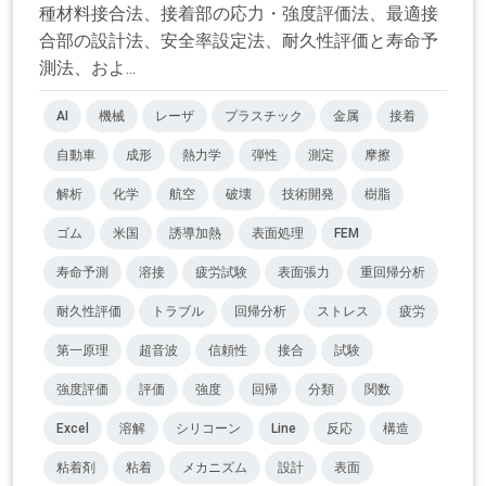
種材料接合法、接着部の応力・強度評価法、最適接
合部の設計法、安全率設定法、耐久性評価と寿命予
測法、およ...
AI
機械
レーザ
プラスチック
金属
接着
自動車
成形
熱力学
弾性
測定
摩擦
解析
化学
航空
破壊
技術開発
樹脂
ゴム
米国
誘導加熱
表面処理
FEM
寿命予測
溶接
疲労試験
表面張力
重回帰分析
耐久性評価
トラブル
回帰分析
ストレス
疲労
第一原理
超音波
信頼性
接合
試験
強度評価
評価
強度
回帰
分類
関数
Excel
溶解
シリコーン
Line
反応
構造
粘着剤
粘着
メカニズム
設計
表面