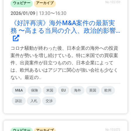
No.155159
ウェビナー
アーカイブ
2026/01/09
| 13:30〜16:30
《好評再演》海外M&A案件の最新実
務 〜高まる当局の介入、政治的影響...
コロナ騒動が終わった後、日本企業の海外への投資
案件が勢いを増し続けている。特に米国での買収案
件、出資案件が目立つものの、日本企業によって
は、欧州あるいはアジアに関心が強い会社も少なく
ない。最近の...
M&A
保険
米国
EU
海外
英国
欧州
訴訟
入札
交渉
No.155073
ウェビナー
アーカイブ