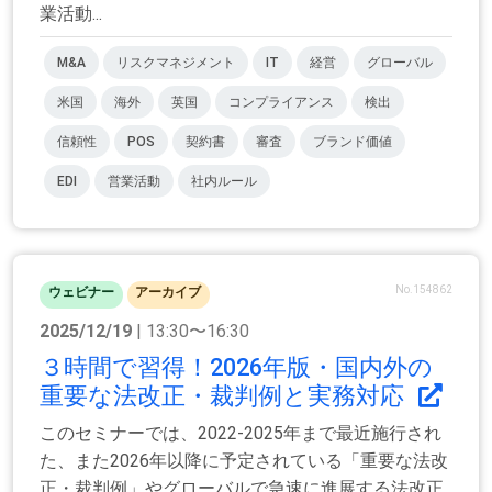
業活動...
M&A
リスクマネジメント
IT
経営
グローバル
米国
海外
英国
コンプライアンス
検出
信頼性
POS
契約書
審査
ブランド価値
EDI
営業活動
社内ルール
No.154862
ウェビナー
アーカイブ
2025/12/19
| 13:30〜16:30
３時間で習得！2026年版・国内外の
重要な法改正・裁判例と実務対応
このセミナーでは、2022-2025年まで最近施行され
た、また2026年以降に予定されている「重要な法改
正・裁判例」やグローバルで急速に進展する法改正