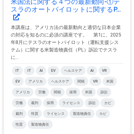
米国法に関する４つの最新動向-①テ
スラのオートパイロットに関するP...
本講座は、アメリカ法の最新動向と適切な日本企業
の対応を知るのに必須の講座です。 第1に、2025
年8月にテスラのオートパイロット（運転支援シス
テム）に関する米製造物責任（PL）訴訟でテスラ
に...
IT
IT
AI
EV
ヘルスケア
AI
VR
EV
アメリカ
ヘルスケア
関税
VR
米国
アメリカ
労働
関税
採用
米国
訴訟
労働
裁判
採用
ライセンス
訴訟
カビ
裁判
性質
ライセンス
製造物責任
カビ
性質
製造物責任