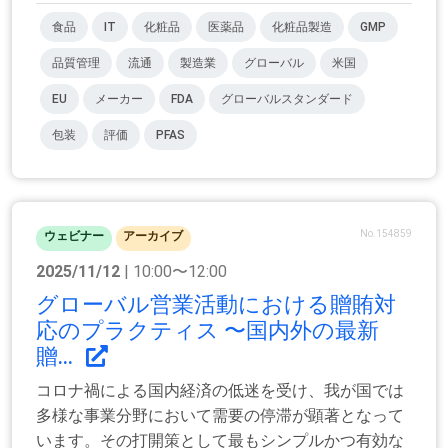
食品
IT
化粧品
医薬品
化粧品製造
GMP
品質管理
流通
製造業
グローバル
米国
EU
メーカー
FDA
グローバルスタンダード
包装
評価
PFAS
No.154859
ウェビナー
アーカイブ
2025/11/12
| 10:00〜12:00
グローバル営業活動における贈賄対
応のプラクティス 〜国内外の最新
贈...
コロナ禍による国内経済の低迷を受け、我が国では
多様な事業分野において需要の停滞が顕著となって
います。その打開策として最もシンプルかつ有効な