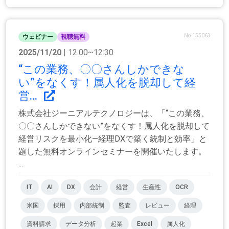
No.155063
ウェビナー
視聴無料
2025/11/20
| 12:00~12:30
“この業務、〇〇さんしかできな
い”をなくす！属人化を脱却して経
営...
株式会社ジーニアルテクノロジーは、「“この業務、
〇〇さんしかできない”をなくす！属人化を脱却して
経営リスクを最小化―経理DXで築く統制と効率」と
題した無料オンラインセミナーを開催いたします。
...
IT
AI
DX
会計
経営
生産性
OCR
米国
採用
内部統制
監査
レビュー
経理
資料請求
データ分析
起業
Excel
属人化