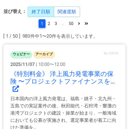
並び替え：
終了日順
関連度順
1
2
3
...
50
[ 1 / 50 ] 983件中1〜20件を表示しています。
No.154761
ウェビナー
アーカイブ
2025/11/07
| 10:00〜12:00
《特別料金》 洋上風力発電事業の保
険 〜プロジェクトファイナンスを...
日本国内の洋上風力発電は、福島・銚子・北九州・
五島での実証案件の後、秋田能代・石狩湾・響灘の
港湾プロジェクトの建設・操業が始まり、一般海域
においても公募が実施され、選定事業者が着工に向
けた準備を...