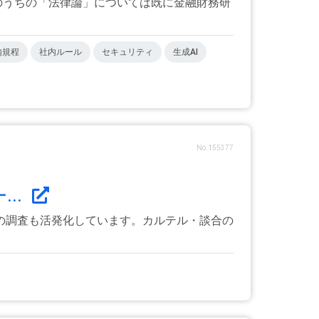
そのうちの「法律論」については既に金融財務研
内規程
社内ルール
セキュリティ
生成AI
No.155377
..
の調査も活発化しています。カルテル・談合の