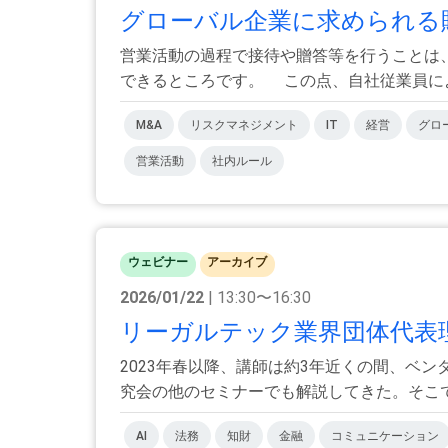
グローバル企業に求められる贈
営業活動の過程で接待や贈答等を行うことは
できるところです。 この点、自社従業員による
M&A
リスクマネジメント
IT
経営
グロ
営業活動
社内ルール
ウェビナー
アーカイブ
2026/01/22
| 13:30〜16:30
リーガルテック業界団体代表理
2023年春以降、講師は約3年近くの間、ベ
究会の他のセミナーでも解説してきた。そこで、
AI
法務
知財
金融
コミュニケーション