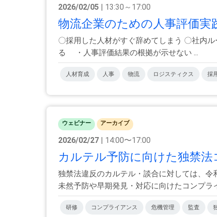
2026/02/05
| 13:30～17:00
物流企業のための人事評価実践セ
〇採用した人材がすぐ辞めてしまう 〇社内ル
る ・人事評価結果の根拠が示せない ...
人材育成
人事
物流
ロジスティクス
採
ウェビナー
アーカイブ
2026/02/27
| 14:00〜17:00
カルテル予防に向けた独禁法コ
独禁法違反のカルテル・談合に対しては、令
未然予防や早期発見・対応に向けたコンプライア
研修
コンプライアンス
危機管理
監査