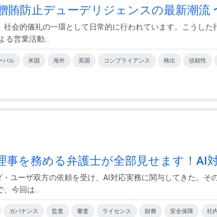
賄防止デューデリジェンスの最新潮流 〜.
、社会的儀礼の一環として日常的に行われています。こうした
営業活動...
ーバル
米国
海外
英国
コンプライアンス
検出
信頼性
事を務める弁護士が全部見せます！AI対.
ンダ・ユーザ双方の依頼を受け、AI対応実務に関与してきた。
今回は...
ガバナンス
監査
審査
ライセンス
財務
安全保障
社