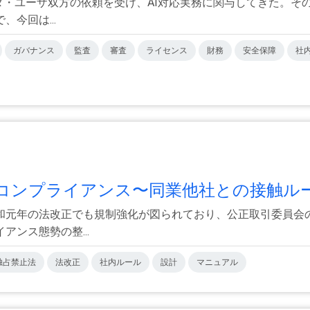
ンダ・ユーザ双方の依頼を受け、AI対応実務に関与してきた。
今回は...
ガバナンス
監査
審査
ライセンス
財務
安全保障
社
ンプライアンス〜同業他社との接触ルー.
和元年の法改正でも規制強化が図られており、公正取引委員会
ンス態勢の整...
独占禁止法
法改正
社内ルール
設計
マニュアル