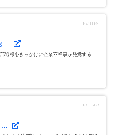
No.155154
..
内部通報をきっかけに企業不祥事が発覚する
No.155309
..