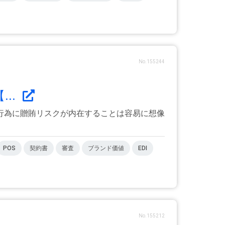
No.155244
..
行為に贈賄リスクが内在することは容易に想像
POS
契約書
審査
ブランド価値
EDI
No.155212