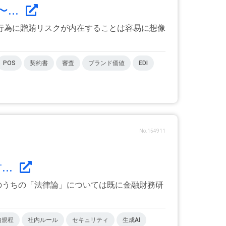
..
行為に贈賄リスクが内在することは容易に想像
POS
契約書
審査
ブランド価値
EDI
No.154911
..
そのうちの「法律論」については既に金融財務研
内規程
社内ルール
セキュリティ
生成AI