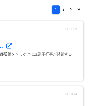
1
2
No.154873
.
内部通報をきっかけに企業不祥事が発覚する
No.155008