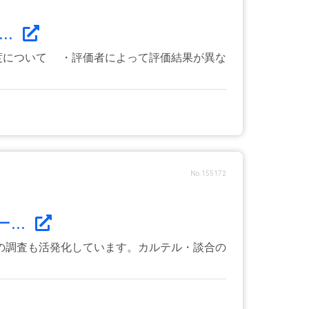
..
制度について ・評価者によって評価結果が異な
No.155172
..
の調査も活発化しています。カルテル・談合の