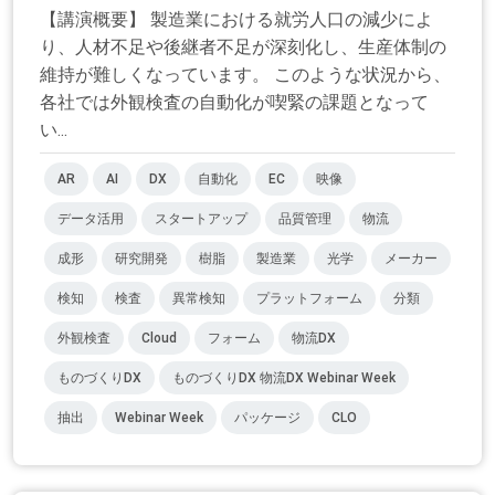
【講演概要】 製造業における就労人口の減少によ
り、人材不足や後継者不足が深刻化し、生産体制の
維持が難しくなっています。 このような状況から、
各社では外観検査の自動化が喫緊の課題となって
い...
AR
AI
DX
自動化
EC
映像
データ活用
スタートアップ
品質管理
物流
成形
研究開発
樹脂
製造業
光学
メーカー
検知
検査
異常検知
プラットフォーム
分類
外観検査
Cloud
フォーム
物流DX
ものづくりDX
ものづくりDX 物流DX Webinar Week
抽出
Webinar Week
パッケージ
CLO