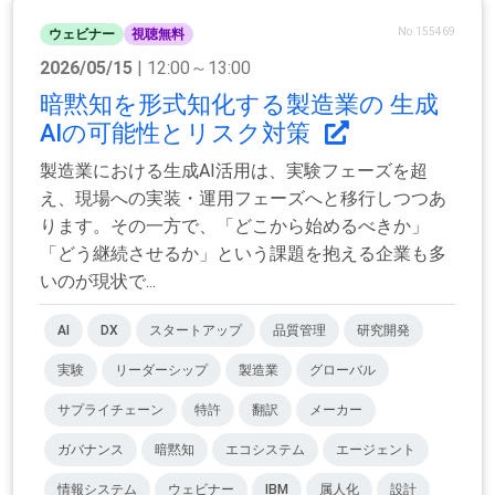
No.155469
ウェビナー
視聴無料
2026/05/15
| 12:00～13:00
暗黙知を形式知化する製造業の 生成
AIの可能性とリスク対策
製造業における生成AI活用は、実験フェーズを超
え、現場への実装・運用フェーズへと移行しつつあ
ります。その一方で、「どこから始めるべきか」
「どう継続させるか」という課題を抱える企業も多
いのが現状で...
AI
DX
スタートアップ
品質管理
研究開発
実験
リーダーシップ
製造業
グローバル
サプライチェーン
特許
翻訳
メーカー
ガバナンス
暗黙知
エコシステム
エージェント
情報システム
ウェビナー
IBM
属人化
設計