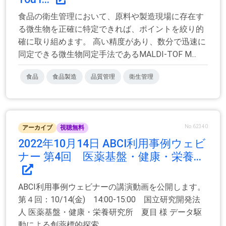
食品の衛生管理において、原料や製造現場に存在す
る微生物を正確に特定できれば、ポイントを絞り的
確に取り組めます。 高い精度があり、数分で迅速に
同定できる微生物同定手法であるMALDI-TOF M...
食品
食品製造
品質管理
衛生管理
No.62340
アーカイブ
視聴無料
2022年10月14日 ABCI利用事例ウェビ
ナー 第4回 医薬基盤・健康・栄養...
ABCI利用事例ウェビナーの講演動画を公開します。
第４回：10/14(金) 14:00-15:00 国立研究開発法
人 医薬基盤・健康・栄養研究所 夏目 様 データ駆
動による創薬標的探索...