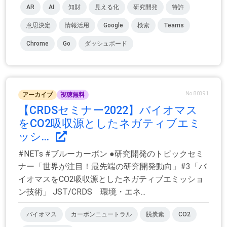
AR
AI
知財
見える化
研究開発
特許
意思決定
情報活用
Google
検索
Teams
Chrome
Go
ダッシュボード
No.80391
アーカイブ
視聴無料
【CRDSセミナー2022】バイオマス
をCO2吸収源としたネガティブエミ
ッシ...
#NETs #ブルーカーボン ●研究開発のトピックセミ
ナー「世界が注目！最先端の研究開発動向」#3「バ
イオマスをCO2吸収源としたネガティブエミッショ
ン技術」 JST/CRDS 環境・エネ...
バイオマス
カーボンニュートラル
脱炭素
CO2