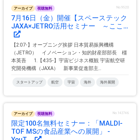
No.9520
アーカイブ
視聴無料
7月16日（金）開催【スペーステック
JAXA×JETRO活用セミナー ～ここ...
【2:07-】オープニング挨拶 日本貿易振興機構
（JETRO） イノベーション・知的財産部部長 橿
本英吾 1.【4:35-】宇宙ビジネス概観 宇宙航空研
究開発機構（JAXA） 新事業促進部主...
スタートアップ
航空
宇宙
海外
海外展開
No.142746
アーカイブ
視聴無料
限定100名無料セミナー：「MALDI-
TOF MSの食品産業への展開」 -
YouT...